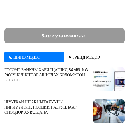
ШИНЭ МЭДЭЭ
ТРЕНД МЭДЭЭ
ГОЛОМТ БАНКНЫ ХАРИЛЦАГЧИД SAMSUNG
PAY ҮЙЛЧИЛГЭЭГ АШИГЛАХ БОЛОМЖТОЙ
БОЛЛОО
ШУУРХАЙ ШТАБ ШАТАХУУНЫ
НИЙЛҮҮЛЭЛТ, НӨӨЦИЙН АСУУДЛААР
ӨНӨӨДӨР ХУРАЛДАНА