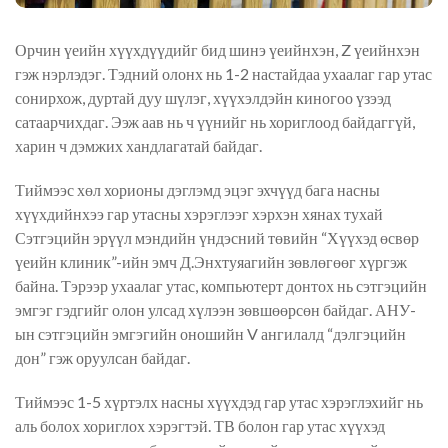
Орчин үеийн хүүхдүүдийг бид шинэ үеийнхэн, Z үеийнхэн
гэж нэрлэдэг. Тэдний олонх нь 1-2 настайдаа ухаалаг гар утас
сонирхож, дуртай дуу шүлэг, хүүхэлдэйн киногоо үзээд
сатаарчихдаг. Ээж аав нь ч үүнийг нь хориглоод байдаггүй,
харин ч дэмжих хандлагатай байдаг.
Тиймээс хөл хорионы дэглэмд эцэг эхчүүд бага насны
хүүхдийнхээ гар утасны хэрэглээг хэрхэн хянах тухай
Сэтгэцийн эрүүл мэндийн үндэсний төвийн “Хүүхэд өсвөр
үеийн клиник”-ийн эмч Д.Энхтуяагийн зөвлөгөөг хүргэж
байна. Тэрээр ухаалаг утас, компьютерт донтох нь сэтгэцийн
эмгэг гэдгийг олон улсад хүлээн зөвшөөрсөн байдаг. АНУ-
ын сэтгэцийн эмгэгийн оношийн V ангилалд “дэлгэцийн
дон” гэж оруулсан байдаг.
Тиймээс 1-5 хүртэлх насны хүүхдэд гар утас хэрэглэхийг нь
аль болох хориглох хэрэгтэй. ТВ болон гар утас хүүхэд