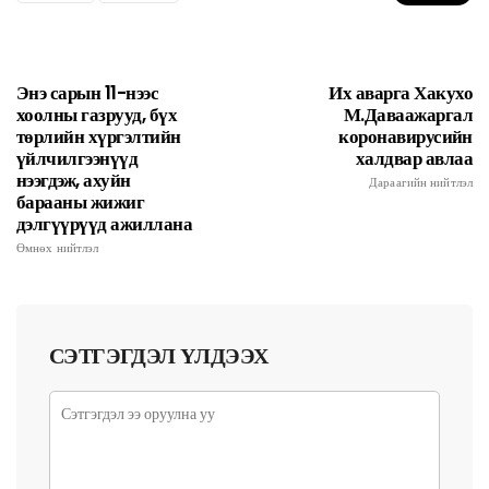
Энэ сарын 11-нээс
Их аварга Хакухо
хоолны газрууд, бүх
М.Даваажаргал
төрлийн хүргэлтийн
коронавирусийн
үйлчилгээнүүд
халдвар авлаа
нээгдэж, ахуйн
Дараагийн нийтлэл
барааны жижиг
дэлгүүрүүд ажиллана
Өмнөх нийтлэл
СЭТГЭГДЭЛ ҮЛДЭЭХ