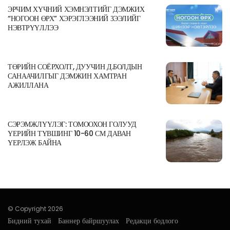
ЭРЧИМ ХҮЧНИЙ ХЭМНЭЛТИЙГ ДЭМЖИХ
“НОГООН ӨРХ” ХЭРЭГЛЭЭНИЙ ЗЭЭЛИЙГ
НЭВТРҮҮЛЛЭЭ
ТӨРИЙН СОЁРХОЛТ, ДУУЧИН Д.БОЛДЫН
САНААЧИЛГЫГ ДЭМЖИН ХАМТРАН
АЖИЛЛАНА
СЭРЭМЖЛҮҮЛЭГ: ТОМООХОН ГОЛУУД
ҮЕРИЙН ТҮВШИНГ 10-60 СМ ДАВАН
ҮЕРЛЭЖ БАЙНА
© Copyright 2026
Бидний тухай
Баннер байршуулах
Редакци бодлого