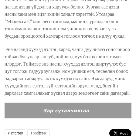
цагаас дээшгүй дэлгэц харуулж болно. Зургаагаас дээш
насныханд мөн эцэг эхийн хяналт хэрэгтэй. Утсаараа
“Minnecraft” биш лего тоглоом, машины уралдаан биш
тоглоомон машин тоглох, ном уншиж өгөх, зурагт үзэх
бусдын оролцоотой хамтарч тоглоом тоглох нь илүү чухал.
Энэ насанд хүүхэд дэлгэц харах, чанга дуу чимээ сонссоноор
тайван бус уцаарлангуй, нойронд муу болох шинж тэмдэг
илэрдэг. Тиймээс энэ насны хүүхдэд дэлгэц ширтүүлэх бус
цуг тоглож, гадуур зугаалж, ном уншиж өгч, төсөөлөн бодох
чадварыг сайжруулах нь хүүхдэд их сайн. Ээж аавууд минь
хүүхдийнхээ сэтгэл зүй, сэтгэцийн эрүүл мэнд, биеийн
дархлааг хамгаалахыг хүсвэл дээрх зөвлөгөөг сайн дагаарай.
УЛС ТӨР
НИЙГЭМ