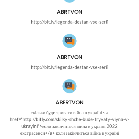
ABRTVON
http://bit.ly/legenda-destan-vse-serii
ABRTVON
http://bit.ly/legenda-destan-vse-serii
ABERTVON
скільки буде тривати війна в україні <a
href="http://bitly.com/skilky-shche-bude-tryvaty-viyna-v-
ukrayini">коли закінчиться війна в україні 2022
екстрасенси</a> коли закінчиться війна в україні