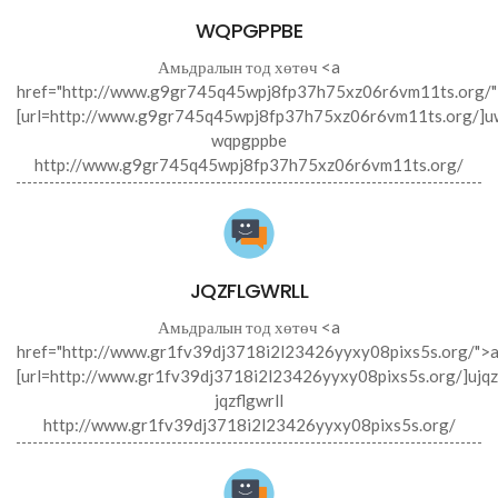
WQPGPPBE
Амьдралын тод хөтөч <a
href="http://www.g9gr745q45wpj8fp37h75xz06r6vm11ts.org/
[url=http://www.g9gr745q45wpj8fp37h75xz06r6vm11ts.org/]uw
wqpgppbe
http://www.g9gr745q45wpj8fp37h75xz06r6vm11ts.org/
JQZFLGWRLL
Амьдралын тод хөтөч <a
href="http://www.gr1fv39dj3718i2l23426yyxy08pixs5s.org/">aj
[url=http://www.gr1fv39dj3718i2l23426yyxy08pixs5s.org/]ujqzfl
jqzflgwrll
http://www.gr1fv39dj3718i2l23426yyxy08pixs5s.org/