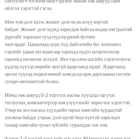
саатуулагч тоглоом биш гэдгийг манай ээж аавууд сайн
ойлгох хэрэгтэй гэсэн.
Мөн том дэлгэцээс жижиг дэлгэц нь илүү хортой
байдаг. Жижиг дэлгэцэнд харагдаж байгаа өндөр нягтралтай
дүрсийг харахын тулд нүд нүүрний булчин
чангардаг. Цаашлаад хурц тод, байгалийн бус зохиомол
гэрлийг удаан хугацаагаар харахад нүдээ цочроосноор
тархинд нөлөөлж эхэлдэг. Ингээд олон цагийн хэрэглээнээс
үүдээд хүүхэд өөрийн эрхгүй ядаргаанд ордог. Ядаргаанд
орсон хүүхэд хөдөлгөөний хомсдолд орж дархлааны систем
суларч өвчлөмтгий болно.
Иймд ээж аавууд 0-2 хүртэлх насны хүүхдэд гар утас
тоглуулах, компьютерээр юм үзүүлэхийг хориглох хэрэгтэй.
Учир нь энэ насанд хүүхдийн тархи хамгийн хурдацтай
хөгжиж байдаг учраас дэлгэцтэй биш хүнтэй харилцах
талаар хамгийн чухал зүйлийг суралцдаг нас юм.
Харин 2-5 настай хүүхдийг нэг удаа 30 минутаар, өдөрт нэг