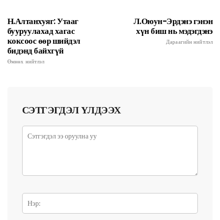
Н.Алтанхуяг: Утааг
Л.Оюун-Эрдэнэ гэнэн
бууруулахад хагас
хүн биш нь мэдэгдэнэ
коксоос өөр шийдэл
Дараагийн нийтлэл
бидэнд байхгүй
Өмнөх нийтлэл
СЭТГЭГДЭЛ ҮЛДЭЭХ