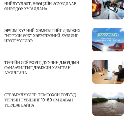
НИЙЛҮҮЛЭЛТ, НӨӨЦИЙН АСУУДЛААР
ӨНӨӨДӨР ХУРАЛДАНА
ЭРЧИМ ХҮЧНИЙ ХЭМНЭЛТИЙГ ДЭМЖИХ
“НОГООН ӨРХ” ХЭРЭГЛЭЭНИЙ ЗЭЭЛИЙГ
НЭВТРҮҮЛЛЭЭ
ТӨРИЙН СОЁРХОЛТ, ДУУЧИН Д.БОЛДЫН
САНААЧИЛГЫГ ДЭМЖИН ХАМТРАН
АЖИЛЛАНА
СЭРЭМЖЛҮҮЛЭГ: ТОМООХОН ГОЛУУД
ҮЕРИЙН ТҮВШИНГ 10-60 СМ ДАВАН
ҮЕРЛЭЖ БАЙНА