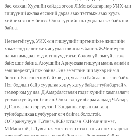
бас, саяхан Хуулийн сайдаа өгсөн Л.Мөнхбаатар нар УИХ-ын
гишүүний ажлаа өгсөний дараа авах тэтгэмж авах хууль
хийчихсэн юм билээ. Одоо түүнийг нь цуцлана гэж байх шиг
байна.
Нөгөөтэйгүүр, УИХ-ын гишүүдийг иргэнийхээ жишгийн
хэмжээнд цалинжих асуудал тавигдаж байна. Ж.Чинбүрэн
нарын амьдрал мэдэх гишүүд тэгье, болохгүй юмгүй л гэж
байх шиг байна. Аюушийн Ариунзаяа гишүүн маань аанай л
зөвшөөрөхгүй гэж байна. Энэ эмэгтэйн иш мухар ийм л
болсон. Болсон ч юу байхав дээ, угаасаа байгаа нь л энэ байх.
Нэг бодлын байр суурьтаа хэцүү хатуу байдаг туйлбартай ч
гэмээр юм уу даа. Д.Амарбаясгалан гэдэг хүнийг хамгаалагч
үнэмлэхүй бүлэг байсан. Одоо тэд туйлбараа алдаад Ч.Анар,
Д.Ганмаа нар тэргүүлэн Г.Занданшатарынхаа талд
туйлбарынхаа цулбуурыг өгч байгаа бололтой.
О.Саранчулуун, Г.Уянга, Ж.Баясгалан, О.Номинчимэг,
М.Мандхай, Г.Лувсанжамц энэ тэр гээд ер нь ихэнх нь эргэж
сахалтай дарга руугаа налж байна л гэж бичигдэж байна.