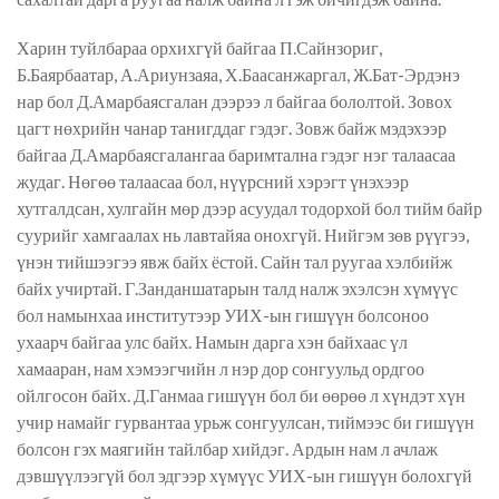
Харин туйлбараа орхихгүй байгаа П.Сайнзориг,
Б.Баярбаатар, А.Ариунзаяа, Х.Баасанжаргал, Ж.Бат-Эрдэнэ
нар бол Д.Амарбаясгалан дээрээ л байгаа бололтой. Зовох
цагт нөхрийн чанар танигддаг гэдэг. Зовж байж мэдэхээр
байгаа Д.Амарбаясгалангаа баримтална гэдэг нэг талаасаа
жудаг. Нөгөө талаасаа бол, нүүрсний хэрэгт үнэхээр
хутгалдсан, хулгайн мөр дээр асуудал тодорхой бол тийм байр
суурийг хамгаалах нь лавтайяа онохгүй. Нийгэм зөв рүүгээ,
үнэн тийшээгээ явж байх ёстой. Сайн тал руугаа хэлбийж
байх учиртай. Г.Занданшатарын талд налж эхэлсэн хүмүүс
бол намынхаа институтээр УИХ-ын гишүүн болсоноо
ухаарч байгаа улс байх. Намын дарга хэн байхаас үл
хамааран, нам хэмээгчийн л нэр дор сонгуульд ордгоо
ойлгосон байх. Д.Ганмаа гишүүн бол би өөрөө л хүндэт хүн
учир намайг гурвантаа урьж сонгуулсан, тиймээс би гишүүн
болсон гэх маягийн тайлбар хийдэг. Ардын нам л ачлаж
дэвшүүлээгүй бол эдгээр хүмүүс УИХ-ын гишүүн болохгүй