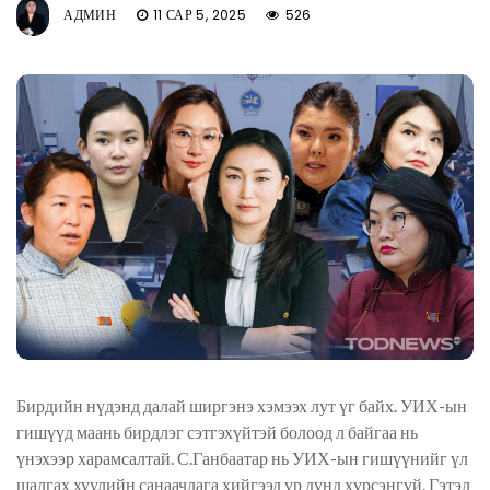
АДМИН
11 САР 5, 2025
526
Бирдийн нүдэнд далай ширгэнэ хэмээх лут үг байх. УИХ-ын
гишүүд маань бирдлэг сэтгэхүйтэй болоод л байгаа нь
үнэхээр харамсалтай. С.Ганбаатар нь УИХ-ын гишүүнийг үл
шалгах хуулийн санаачлага хийгээд үр дүнд хүрсэнгүй. Гэтэл