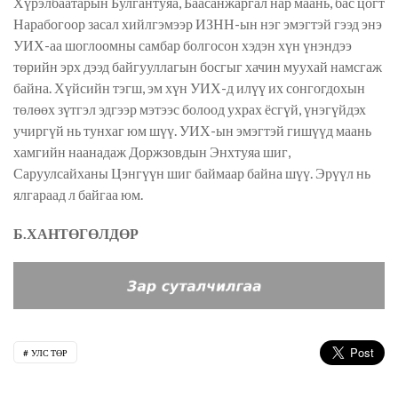
Хүрэлбаатарын Булгантуяа, Баасанжаргал нар маань, бас цогт
Нарабогоор засал хийлгэмээр ИЗНН-ын нэг эмэгтэй гээд энэ
УИХ-аа шоглоомны самбар болгосон хэдэн хүн үнэндээ
төрийн эрх дээд байгууллагын босгыг хачин муухай намсгаж
байна. Хүйсийн тэгш, эм хүн УИХ-д илүү их сонгогдохын
төлөөх зүтгэл эдгээр мэтээс болоод ухрах ёсгүй, үнэгүйдэх
учиргүй нь тунхаг юм шүү. УИХ-ын эмэгтэй гишүүд маань
хамгийн наанадаж Доржзовдын Энхтуяа шиг,
Саруулсайханы Цэнгүүн шиг баймаар байна шүү. Эрүүл нь
ялгараад л байгаа юм.
Б.ХАНТӨГӨЛДӨР
УЛС ТӨР