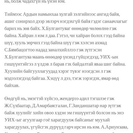
нь, болж чадахгүй нь үнэн юм.
Тиймээс Ардын намынхаа хулгай зэлгийнээс ангид байя,
ашиг сонирхол дээр эвлэрч нэгдэхгүй байя гэдэг санаачлагыг
барих нь зөв байх. Х.Булгантуяаг өнөөдөр чөлөөлнө гэж
байна. Хайран л юм л даа. Гэтэл, чи хайран болох гээд байна
шүү, хууль зөрчих гээд байна шүү гэж хэлсэн ахмад
С.Бямбацогтоо надад заналхийллээ гэж зүтгэсэн
Х.Булгантуяа маань өнөөдөр үнэнд гүйцэгдээд, УИХ-ын
гишүүнтэйгээ л үлдэв л барав гэх байдалтай яваа шиг байна.
Хуулийн байгууллагуудад хэрэг түвэг нээгдсэн л гэж
мэдээлэгдээд байгаа. Хэцүү л дээ, тэгж ээрэгдэх, ямар өөд
байхав.
Өөдгүй нь, эмэгтэй хүйсээ, жендерээ адил тэгшлэе гэж
Ж.Сүхбаатар, Д.Амарбаясгалан, Г.Занданшатар нар зүтгэж
байж хуулийг хийн овоо хэдэн эм гишүүнтэй болсон нь энэ
УИХ-ыг агуулгаар гоё харагдуулж байсаныг муухай
харагдуулах, үгүйсгэх дүрүүд гарч ирсэн нь юм. А.Ариунзаяа,