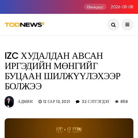
Өнөөдөр:
2026-08-08
IZC ХУДАЛДАН АВСАН
ИРГЭДИЙН МӨНГИЙГ
БУЦААН ШИЛЖҮҮЛЭХЭЭР
БОЛЖЭЭ
АДМИН
12 САР 13, 2021
32 СЭТГЭГДЭЛ
859