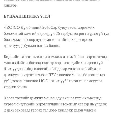
хийжээ.
БУЦААН ШИЛЖҮҮЛЭГ
-IZC ICO Дүн бидний Soft Cap буюу төсөл хэрэгжих
боломжтой хамгийн доод дүн 25 тэрбум төгрөгт хүрээгүй тул
бид амласан ёсоор цугласан мөнгийг анх орж ирсэн
данснуудад буцаан илгээх болно.
Биднийг эхнээс нь эхлээд дэмжиж итгэж байсан хэрэглэгчид
маш их байгаа бөгөөд тэдгээр хэрэглэгчдийг хохироохгүй
байх үүднээс бид одоогийн байдлаар үндсэн вебсайтаар
дамжуулан хэрэглэгчдээс "IZC токеноо мөнгө болгон татах
уу?", эсвэл "токеноо HODL хийх үү?" гэсэн санал асуулга
явуулж байна.
Хэрэв төслийг дэмжих мөнгөн дүн хангалттай хэмжээнд
хүрвэл бид тухайн хэрэглэгчдийн токеныг хэвээр нь үлдээж
2 дахь зах зээлд гаргах тал дээр ажиллаж эхлэн үлдсэн