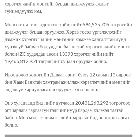
хэрэглэгчдийн мөнгийг буцаан шилжүүлэх ажлыг
гүйцэлдүүлэх юм.
Мөнгө таталт нээгдсэнээс хойш нийт 594,535,706 төгрөгийн
шилжүүлэг буцаан оруулжээ. Хэрэв төсөл үргэлжлэхийг
дэмжих хэрэглэгчдийн мөнгөний хэмжээ хангалттай дүнд
хүрэхгүй байвал бид үлдсэн баланстай хэрэглэгчдийн мөнгө
болон IZC худалдан авсан 13393 хэрэглэгчийн нийт
19,465,812,951 төгрөгийг буцаан оруулах болно.
Ирэх долоо хоногийн Даваа гаригт буюу 12 сарын 13 өдрөөс
бид Хаан Банктай хамтран ажиллаж хэрэглэгчдийн мөнгийг
алдалгүй хариуцлагатай оруулж эхлэх болно.
Энэ хугацаанд бид нийт цугласан 20,431,263,292 төгрөгөөс
огт зарлага гаргаагүй гэдгийг нүүр бардам хэлэхэд таатай
байна. Мөн мэдээж шимтгэлийн зардлыг бид өөрсдөө гаргах
болно.