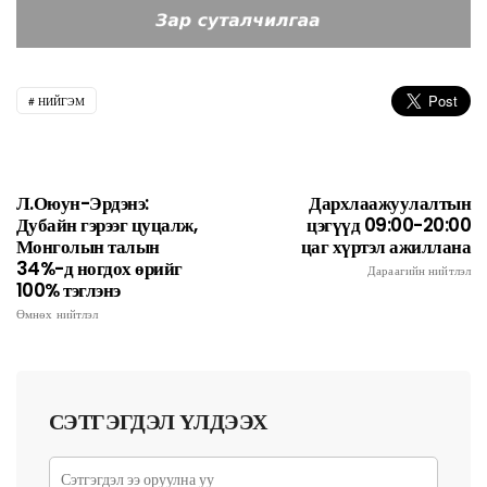
НИЙГЭМ
Л.Оюун-Эрдэнэ:
Дархлаажуулалтын
Дубайн гэрээг цуцалж,
цэгүүд 09:00-20:00
Монголын талын
цаг хүртэл ажиллана
34%-д ногдох өрийг
Дараагийн нийтлэл
100% тэглэнэ
Өмнөх нийтлэл
СЭТГЭГДЭЛ ҮЛДЭЭХ