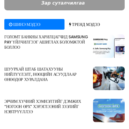
ШИНЭ МЭДЭЭ
ТРЕНД МЭДЭЭ
ГОЛОМТ БАНКНЫ ХАРИЛЦАГЧИД SAMSUNG
PAY ҮЙЛЧИЛГЭЭГ АШИГЛАХ БОЛОМЖТОЙ
БОЛЛОО
ШУУРХАЙ ШТАБ ШАТАХУУНЫ
НИЙЛҮҮЛЭЛТ, НӨӨЦИЙН АСУУДЛААР
ӨНӨӨДӨР ХУРАЛДАНА
ЭРЧИМ ХҮЧНИЙ ХЭМНЭЛТИЙГ ДЭМЖИХ
“НОГООН ӨРХ” ХЭРЭГЛЭЭНИЙ ЗЭЭЛИЙГ
НЭВТРҮҮЛЛЭЭ