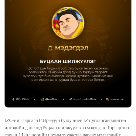
IZC-ийг гаргагч Г.Ирээдүй буюу ноён IZ цугларсан мөнгөө
иргэдийн дансанд буцаан шилжүүлэхээ мэдэгдэв. Тэрээр энэ
сарын 11-нд өөрийн цахим хуудастаа дараах мэдэгдлийг