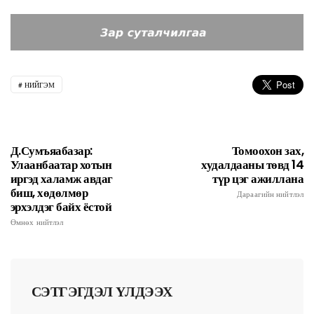
НИЙГЭМ
Д.Сумъяабазар:
Томоохон зах,
Улаанбаатар хотын
худалдааны төвд 14
иргэд халамж авдаг
түр цэг ажиллана
биш, хөдөлмөр
Дараагийн нийтлэл
эрхэлдэг байх ёстой
Өмнөх нийтлэл
СЭТГЭГДЭЛ ҮЛДЭЭХ