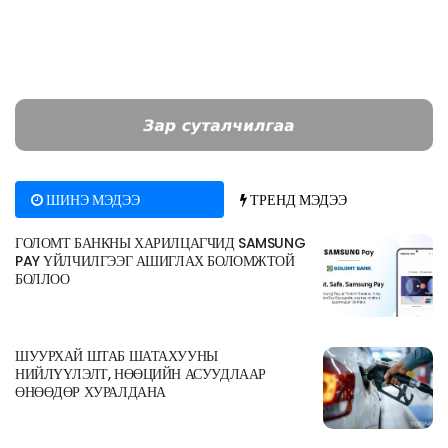
ШИНЭ МЭДЭЭ
ТРЕНД МЭДЭЭ
ГОЛОМТ БАНКНЫ ХАРИЛЦАГЧИД SAMSUNG
PAY ҮЙЛЧИЛГЭЭГ АШИГЛАХ БОЛОМЖТОЙ
БОЛЛОО
ШУУРХАЙ ШТАБ ШАТАХУУНЫ
НИЙЛҮҮЛЭЛТ, НӨӨЦИЙН АСУУДЛААР
ӨНӨӨДӨР ХУРАЛДАНА