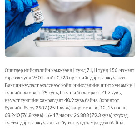
Өчигдөр нийслэлийн хэмжээнд I тунд 71, II тунд 156, нэмэлт
сэргээх тунд 2501, нийт 2728 иргэнийг дархлаажуулжээ.
Вакцинжуулалт эхэлснээс хойш нийслэлийн нийт хүн амын I
тунгийн хамралт 75 хувь, II тунгийн хамралт 71.7 хувь,
нэмэлт тунгийн хамрагдалт 40.9 хувь байна. Зорилтот
бүлгийн буюу 2987 (25.1 хувь) жирэмсэн эх, 12-15 насны
68.240 (76.8 хувь), 16-17 насны 26.883 (79.3 хувь) хүүхэд
тус тус дархлаажуулалтын бүрэн тунд хамрагдсан байна.