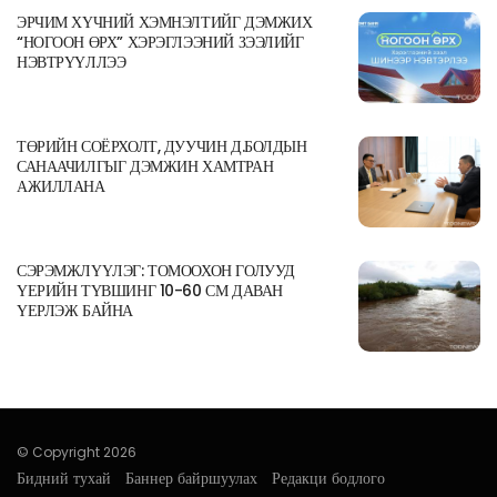
ЭРЧИМ ХҮЧНИЙ ХЭМНЭЛТИЙГ ДЭМЖИХ
“НОГООН ӨРХ” ХЭРЭГЛЭЭНИЙ ЗЭЭЛИЙГ
НЭВТРҮҮЛЛЭЭ
ТӨРИЙН СОЁРХОЛТ, ДУУЧИН Д.БОЛДЫН
САНААЧИЛГЫГ ДЭМЖИН ХАМТРАН
АЖИЛЛАНА
СЭРЭМЖЛҮҮЛЭГ: ТОМООХОН ГОЛУУД
ҮЕРИЙН ТҮВШИНГ 10-60 СМ ДАВАН
ҮЕРЛЭЖ БАЙНА
© Copyright 2026
Бидний тухай
Баннер байршуулах
Редакци бодлого