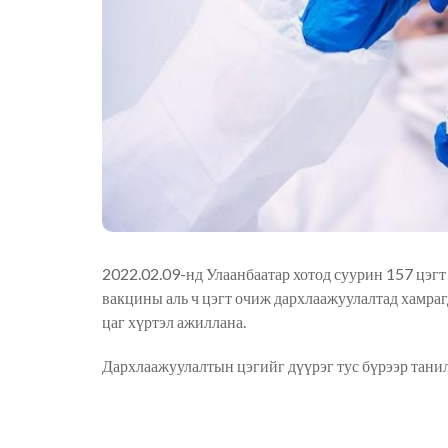
2022.02.09-нд Улаанбаатар хотод суурин 157 цэгт
вакцины аль ч цэгт очиж дархлаажуулалтад хамра
цаг хүртэл ажиллана.
Дархлаажуулалтын цэгийг дүүрэг тус бүрээр тани