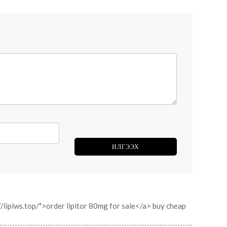
//lipiws.top/">order lipitor 80mg for sale</a> buy cheap