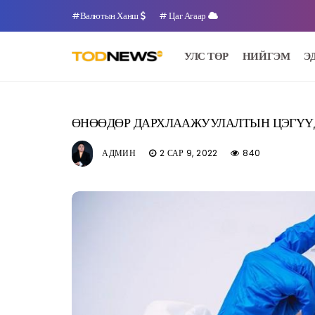
#Валютын Ханш
# Цаг Агаар
УЛС ТӨР
НИЙГЭМ
Э
ӨНӨӨДӨР ДАРХЛААЖУУЛАЛТЫН ЦЭГҮҮ
АДМИН
2 САР 9, 2022
840