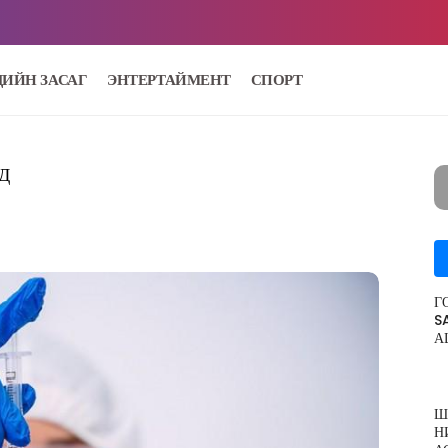
ДИЙН ЗАСАГ
ЭНТЕРТАЙМЕНТ
СПОРТ
Д
Г
S
А
Ш
Н