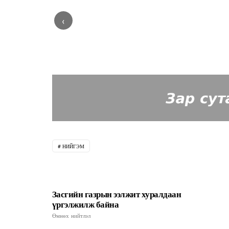
‹
НИЙГЭМ
Засгийн газрын ээлжит хуралдаан
үргэлжилж байна
Өмнөх нийтлэл