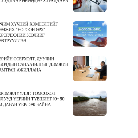
СУУДЛААР ӨНӨӨДӨР ХУРАЛДАНА
РЧИМ ХҮЧНИЙ ХЭМНЭЛТИЙГ
ЭМЖИХ “НОГООН ӨРХ”
ЭРЭГЛЭЭНИЙ ЗЭЭЛИЙГ
ЭВТРҮҮЛЛЭЭ
ӨРИЙН СОЁРХОЛТ, ДУУЧИН
.БОЛДЫН САНААЧИЛГЫГ ДЭМЖИН
АМТРАН АЖИЛЛАНА
ЭРЭМЖЛҮҮЛЭГ: ТОМООХОН
ОЛУУД ҮЕРИЙН ТҮВШИНГ 10-60
М ДАВАН ҮЕРЛЭЖ БАЙНА