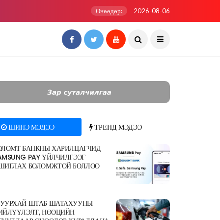
Өнөөдөр:
2026-08-06
ШИНЭ МЭДЭЭ
ТРЕНД МЭДЭЭ
ОЛОМТ БАНКНЫ ХАРИЛЦАГЧИД
AMSUNG PAY ҮЙЛЧИЛГЭЭГ
ШИГЛАХ БОЛОМЖТОЙ БОЛЛОО
УУРХАЙ ШТАБ ШАТАХУУНЫ
ИЙЛҮҮЛЭЛТ, НӨӨЦИЙН