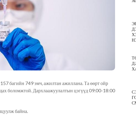
А
Э
Д
Х
Н
Т
Д
Х
 157 багийн 749 эмч, ажилтан ажиллана. Та өөрт ойр
гдах боломжтой. Дархлаажуулалтын цэгүүд 09:00-18:00
С
Г
С
лцуулж байна.