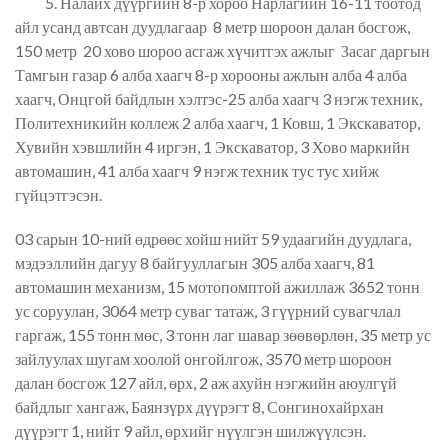
5. Налайх дүүргийн 8-р хороо Нарлагийн 16-11 тоотод
айл усанд автсан дуудлагаар 8 метр шороон далан босгож,
150 метр 20 хово шороо асгаж хүчитгэх ажлыг Засаг даргын
Тамгын газар 6 алба хаагч 8-р хорооны ажлын алба 4 алба
хаагч, Онцгой байдлын хэлтэс-25 алба хаагч 3 нэгж техник,
Политехникийн коллеж 2 алба хаагч, 1 Ковш, 1 Экскаватор,
Хувийн хэвшлийн 4 иргэн, 1 Экскаватор, 3 Хово маркийн
автомашин, 41 алба хаагч 9 нэгж техник тус тус хийж
гүйцэтгэсэн.
03 сарын 10-ний өдрөөс хойш нийт 59 удаагийн дуудлага,
мэдээллийн дагуу 8 байгууллагын 305 алба хаагч, 81
автомашин механизм, 15 мотопомптой ажиллаж 3652 тонн
ус соруулан, 3064 метр суваг татаж, 3 гүүрний сувагчлал
гаргаж, 155 тонн мөс, 3 тонн лаг шавар зөөвөрлөн, 35 метр ус
зайлуулах шугам хоолой онгойлгож, 3570 метр шороон
далан босгож 127 айл, өрх, 2 аж ахуйн нэгжийн аюулгүй
байдлыг хангаж, Баянзүрх дүүрэгт 8, Сонгинохайрхан
дүүрэгт 1, нийт 9 айл, өрхийг нүүлгэн шилжүүлсэн.