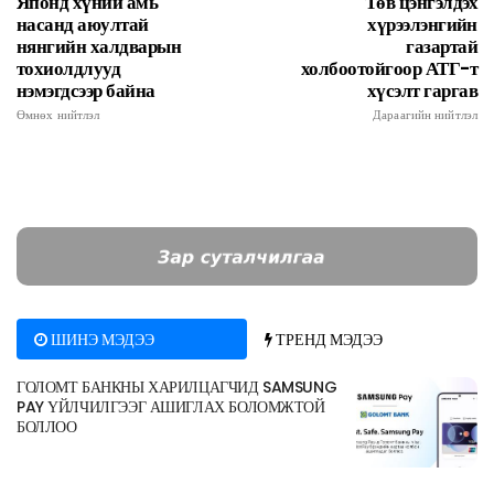
Японд хүний амь
Төв цэнгэлдэх
насанд аюултай
хүрээлэнгийн
нянгийн халдварын
газартай
тохиолдлууд
холбоотойгоор АТГ-т
нэмэгдсээр байна
хүсэлт гаргав
Өмнөх нийтлэл
Дараагийн нийтлэл
ШИНЭ МЭДЭЭ
ТРЕНД МЭДЭЭ
ГОЛОМТ БАНКНЫ ХАРИЛЦАГЧИД SAMSUNG
PAY ҮЙЛЧИЛГЭЭГ АШИГЛАХ БОЛОМЖТОЙ
БОЛЛОО