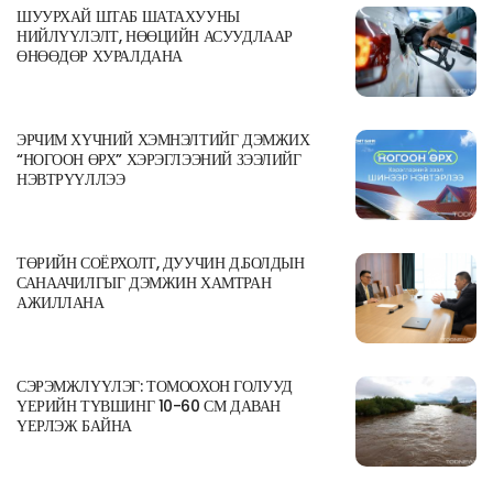
ШУУРХАЙ ШТАБ ШАТАХУУНЫ
НИЙЛҮҮЛЭЛТ, НӨӨЦИЙН АСУУДЛААР
ӨНӨӨДӨР ХУРАЛДАНА
ЭРЧИМ ХҮЧНИЙ ХЭМНЭЛТИЙГ ДЭМЖИХ
“НОГООН ӨРХ” ХЭРЭГЛЭЭНИЙ ЗЭЭЛИЙГ
НЭВТРҮҮЛЛЭЭ
ТӨРИЙН СОЁРХОЛТ, ДУУЧИН Д.БОЛДЫН
САНААЧИЛГЫГ ДЭМЖИН ХАМТРАН
АЖИЛЛАНА
СЭРЭМЖЛҮҮЛЭГ: ТОМООХОН ГОЛУУД
ҮЕРИЙН ТҮВШИНГ 10-60 СМ ДАВАН
ҮЕРЛЭЖ БАЙНА