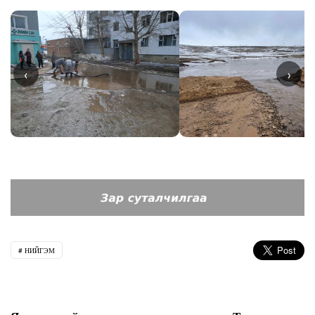
‹
›
НИЙГЭМ