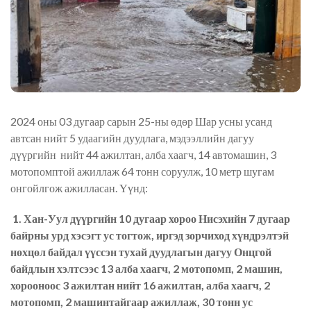
2024 оны 03 дугаар сарын 25-ны өдөр Шар усны усанд
автсан нийт 5 удаагийн дуудлага, мэдээллийн дагуу
дүүргийн нийт 44 ажилтан, алба хаагч, 14 автомашин, 3
мотопомптой ажиллаж 64 тонн соруулж, 10 метр шугам
онгойлгож ажилласан. Үүнд:
1. Хан-Уул дүүргийн 10 дугаар хороо Нисэхийн 7 дугаар
байрны урд хэсэгт ус тогтож, иргэд зорчиход хүндрэлтэй
нөхцөл байдал үүссэн тухай дуудлагын дагуу Онцгой
байдлын хэлтсээс 13 алба хаагч, 2 мотопомп, 2 машин,
хорооноос 3 ажилтан нийт 16 ажилтан, алба хаагч, 2
мотопомп, 2 машинтайгаар ажиллаж, 30 тонн ус