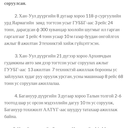
соруулсан.
2. Хан-Уул дүүргийн 8 дугаар хороо 118-р сургуулийн
урд Яармагийн замд тогтсон усыг ГУББГ-аас 3 рейс 24
тонн, дарагдсан ф 300 хуванцар хоолойн шугмыг ил гарган
гаргалгааг 1 рейс 4 тонн усаар 10 м газар буудан онгойлгох
ажлыг 8 ажилтан 3 техниктэй хийж гүйцэтгэсэн.
3. Хан-Уул дүүргийн 21 дүгээр хороо Архивчдын
гудамжны авто зам дээр тогтсон усыг соруулах ажлыг
ГУУБГ-аас 13 ажилтан 7 техниктэй ажиллаж борооны ус
зайлуулах худаг руу оруулж урсган, усны машинаар 8 рейс 68
тонн ус соруулан ажиллалаа.
4. Багануур дүүргийн 3 дугаар хороо Талын толгой 2-6
тоотод шар ус орсон мэдээллийн дагуу 10 тн ус соруулж,
Багануур тохижилт ААТҮГ-аас шуудуу татахаар ажиллаж
байна.