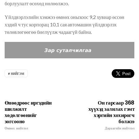
борлуулалт өсөхөд нөлөөлжээ.
Үйлдвэрлэлийн хэмжээ өмнөх оныхоос 9,2 хувиар өссөн
хэдий ч тус корпорац 10,1 сая автомашин үйлдвэрлэх
төлөвлөгөөгөө биелүүлж чадаагүй байна.
НИЙГЭМ
Өнөөдрөөс иргэдийн
Он гарсаар 368
шилжилт
хүүхэд залилах гэмт
хөдөлгөөнийг
хэргийн хохирогч
зогсооно
болжээ
Өмнөх нийтлэл
Дараагийн нийтлэл