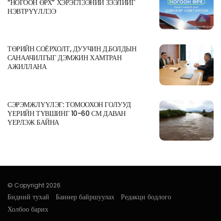
“НОГООН ӨРХ” ХЭРЭГЛЭЭНИЙ ЗЭЭЛИЙГ
НЭВТРҮҮЛЛЭЭ
ТӨРИЙН СОЁРХОЛТ, ДУУЧИН Д.БОЛДЫН
САНААЧИЛГЫГ ДЭМЖИН ХАМТРАН
АЖИЛЛАНА
СЭРЭМЖЛҮҮЛЭГ: ТОМООХОН ГОЛУУД
ҮЕРИЙН ТҮВШИНГ 10-60 СМ ДАВАН
ҮЕРЛЭЖ БАЙНА
© Copyright 2026
Бидний тухай
Баннер байршуулах
Редакци бодлого
Холбоо барих