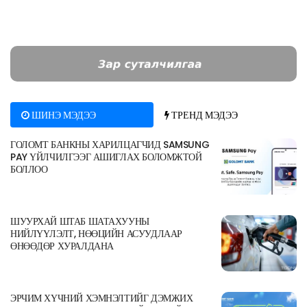
ШИНЭ МЭДЭЭ
ТРЕНД МЭДЭЭ
ГОЛОМТ БАНКНЫ ХАРИЛЦАГЧИД SAMSUNG
PAY ҮЙЛЧИЛГЭЭГ АШИГЛАХ БОЛОМЖТОЙ
БОЛЛОО
ШУУРХАЙ ШТАБ ШАТАХУУНЫ
НИЙЛҮҮЛЭЛТ, НӨӨЦИЙН АСУУДЛААР
ӨНӨӨДӨР ХУРАЛДАНА
ЭРЧИМ ХҮЧНИЙ ХЭМНЭЛТИЙГ ДЭМЖИХ