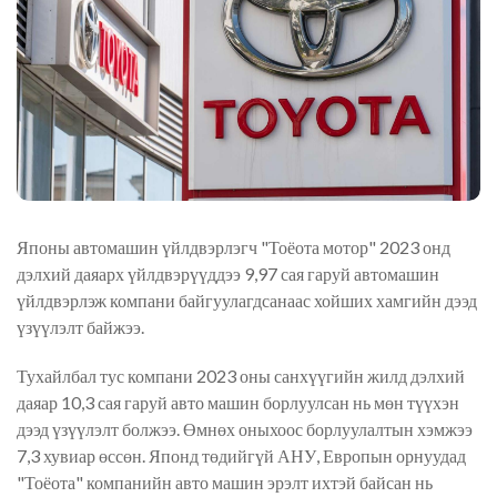
Японы автомашин үйлдвэрлэгч "Тоёота мотор" 2023 онд
дэлхий даяарх үйлдвэрүүддээ 9,97 сая гаруй автомашин
үйлдвэрлэж компани байгуулагдсанаас хойших хамгийн дээд
үзүүлэлт байжээ.
Тухайлбал тус компани 2023 оны санхүүгийн жилд дэлхий
даяар 10,3 сая гаруй авто машин борлуулсан нь мөн түүхэн
дээд үзүүлэлт болжээ. Өмнөх оныхоос борлуулалтын хэмжээ
7,3 хувиар өссөн. Японд төдийгүй АНУ, Европын орнуудад
"Тоёота" компанийн авто машин эрэлт ихтэй байсан нь