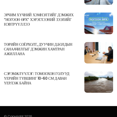
ЭРЧИМ ХҮЧНИЙ ХЭМНЭЛТИЙГ ДЭМЖИХ
“НОГООН ӨРХ” ХЭРЭГЛЭЭНИЙ ЗЭЭЛИЙГ
НЭВТРҮҮЛЛЭЭ
ТӨРИЙН СОЁРХОЛТ, ДУУЧИН Д.БОЛДЫН
САНААЧИЛГЫГ ДЭМЖИН ХАМТРАН
АЖИЛЛАНА
СЭРЭМЖЛҮҮЛЭГ: ТОМООХОН ГОЛУУД
ҮЕРИЙН ТҮВШИНГ 10-60 СМ ДАВАН
ҮЕРЛЭЖ БАЙНА
© Copyright 2026