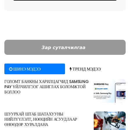
ШИНЭ МЭДЭЭ
ТРЕНД МЭДЭЭ
ГОЛОМТ БАНКНЫ ХАРИЛЦАГЧИД SAMSUNG
PAY ҮЙЛЧИЛГЭЭГ АШИГЛАХ БОЛОМЖТОЙ
БОЛЛОО
ШУУРХАЙ ШТАБ ШАТАХУУНЫ
НИЙЛҮҮЛЭЛТ, НӨӨЦИЙН АСУУДЛААР
ӨНӨӨДӨР ХУРАЛДАНА