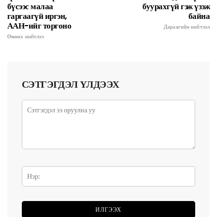
бүсээс малаа
буурахгүй гэж үзэж
гаргаагүй иргэн,
байна
ААН-ийг торгоно
Дараагийн нийтлэл
Өмнөх нийтлэл
СЭТГЭГДЭЛ ҮЛДЭЭХ