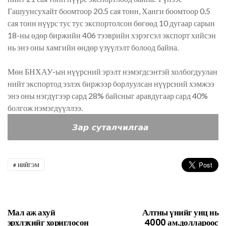
Гашуунсухайт боомтоор 20.5 сая тонн, Ханги боомтоор 0.5
сая тонн нүүрс тус тус экспортолсон бөгөөд 10 дугаар сарын
18-ны өдөр биржийн 406 тээврийн хэрэгсэл экспорт хийсэн
нь энэ оны хамгийн өндөр үзүүлэлт болоод байна.
Мөн БНХАУ-ын нүүрсний эрэлт нэмэгдсэнтэй холбогдуулан
нийт экспортод эзлэх биржээр борлуулсан нүүрсний хэмжээ
энэ оны нэгдүгээр сард 28% байсныг аравдугаар сард 40%
болгож нэмэгдүүллээ.
НИЙГЭМ
Мал аж ахуй
Алтны үнийг унц нь
эрхлэхийг хориглосон
4000 ам.доллароос