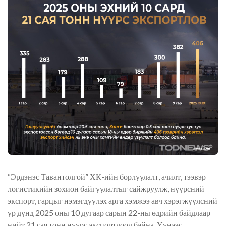
“Эрдэнэс Тавантолгой” ХК-ийн борлуулалт, ачилт, тээвэр
логистикийн зохион байгуулалтыг сайжруулж, нүүрсний
экспорт, гарцыг нэмэгдүүлэх арга хэмжээ авч хэрэгжүүлсний
үр дүнд 2025 оны 10 дугаар сарын 22-ны өдрийн байдлаар
нийт 21 сая тонн нүүрс экспортлоод байна. Үүнээс