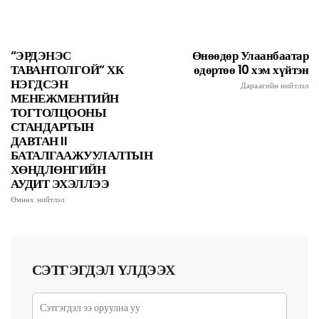
“ЭРДЭНЭС
Өнөөдөр Улаанбаатар
ТАВАНТОЛГОЙ” ХК
өдөртөө 10 хэм хүйтэн
НЭГДСЭН
Дараагийн нийтлэл
МЕНЕЖМЕНТИЙН
ТОГТОЛЦООНЫ
СТАНДАРТЫН
ДАВТАН II
БАТАЛГААЖУУЛАЛТЫН
ХӨНДЛӨНГИЙН
АУДИТ ЭХЭЛЛЭЭ
Өмнөх нийтлэл
СЭТГЭГДЭЛ ҮЛДЭЭХ