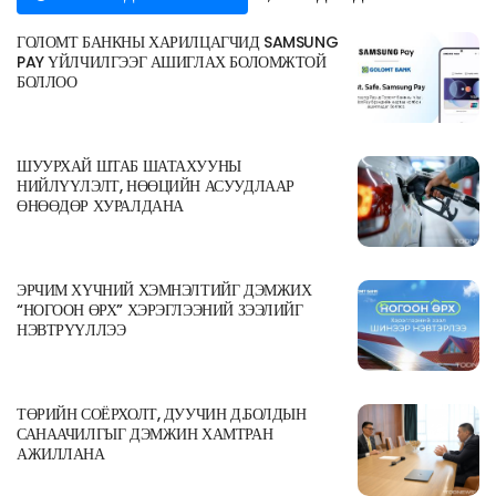
ГОЛОМТ БАНКНЫ ХАРИЛЦАГЧИД SAMSUNG
PAY ҮЙЛЧИЛГЭЭГ АШИГЛАХ БОЛОМЖТОЙ
БОЛЛОО
ШУУРХАЙ ШТАБ ШАТАХУУНЫ
НИЙЛҮҮЛЭЛТ, НӨӨЦИЙН АСУУДЛААР
ӨНӨӨДӨР ХУРАЛДАНА
ЭРЧИМ ХҮЧНИЙ ХЭМНЭЛТИЙГ ДЭМЖИХ
“НОГООН ӨРХ” ХЭРЭГЛЭЭНИЙ ЗЭЭЛИЙГ
НЭВТРҮҮЛЛЭЭ
ТӨРИЙН СОЁРХОЛТ, ДУУЧИН Д.БОЛДЫН
САНААЧИЛГЫГ ДЭМЖИН ХАМТРАН
АЖИЛЛАНА