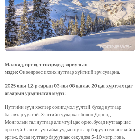
Малчид, иргэд, тээвэрчдэд зориулсан
мэдээ:
Өнөөдрөөс
ихэнх нутгаар хүйтний эрч суларна.
2025 оны 12-р сарын 03-ны 08 цагаас 20 цаг хүртэлх
цаг
агаарын урьдчилсан мэдээ:
Нутгийн зүүн хэсгээр солигдмол үүлтэй, бусад нутгаар
багавтар үүлтэй. Хэнтийн уулархаг болон Дорнод-
Монголын тал нутгаар ялимгүй цас орно, бусад нутгаар цас
орохгүй. Салхи зүүн аймгуудын нутгаар баруун өмнөөс хойш
эргэж, бусад нутгаар баруунаас секундэд 5-10 метр, говь,