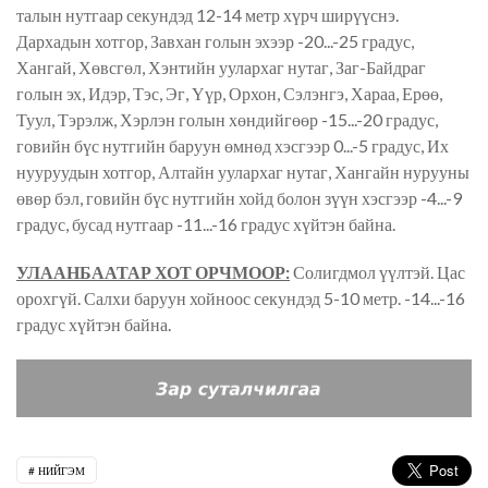
талын нутгаар секундэд 12-14 метр хүрч ширүүснэ.
Дархадын хотгор, Завхан голын эхээр -20...-25 градус,
Хангай, Хөвсгөл, Хэнтийн уулархаг нутаг, Заг-Байдраг
голын эх, Идэр, Тэс, Эг, Үүр, Орхон, Сэлэнгэ, Хараа, Ерөө,
Туул, Тэрэлж, Хэрлэн голын хөндийгөөр -15...-20 градус,
говийн бүс нутгийн баруун өмнөд хэсгээр 0...-5 градус, Их
нууруудын хотгор, Алтайн уулархаг нутаг, Хангайн нурууны
өвөр бэл, говийн бүс нутгийн хойд болон зүүн хэсгээр -4...-9
градус, бусад нутгаар -11...-16 градус хүйтэн байна.
УЛААНБААТАР ХОТ ОРЧМООР:
Солигдмол үүлтэй. Цас
орохгүй. Салхи баруун хойноос секундэд 5-10 метр. -14...-16
градус хүйтэн байна.
НИЙГЭМ