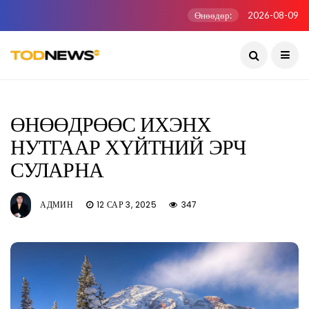
Өнөөдөр:
2026-08-09
ӨНӨӨДРӨӨС ИХЭНХ
НУТГААР ХҮЙТНИЙ ЭРЧ
СУЛАРНА
АДМИН
12 САР 3, 2025
347