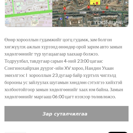
Өнөр хорооллын гудамжийг цогц гудамж, зам болгон
хөгжүүлэх ажлын хүрээнд өнөөдөр орой зарим авто замын
хөдөлгөөнийг түр хугацаагаар хаахаар болжээ.
Тодруулбал, тавдугаар сарын 4-ний 23:00 цагаас
Сонгинохайрхан дүүрэг-ийн XV хороо, Нандин Ухаан
эмнэлгээс I хорооллын 23 дугаар байр хүртэлх чиглэлд
борооны ус зайлуулах шугамын хөндлөн сэтэлгээ хийхтэй
холбоотойгоор замын хөдөлгөөнийг хаах юм байна. Замын
хөдөлгөөнийг маргааш 06:00 цагт нээхээр төлөвлөжээ.