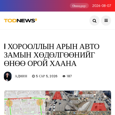
Өнөөдөр:
2026-08-07
I ХОРООЛЛЫН АРЫН АВТО
ЗАМЫН ХӨДӨЛГӨӨНИЙГ
ӨНӨӨ ОРОЙ ХААНА
АДМИН
5 САР 5, 2026
187