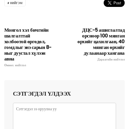
НИЙГЭМ
Монгол хэл бичгийн
ДЦС-5 ашиглалтад
шалгалттай
орсноор 100 мянган
холбоотой өргөдөл,
өрхийг цахилгаан, 40
гомдлыг энэ сарын 8-
мянган өрхийг
ныг дуустал хүлээн
дулаанаар хангана
авна
Дараагийн нийтлэл
Өмнөх нийтлэл
СЭТГЭГДЭЛ ҮЛДЭЭХ