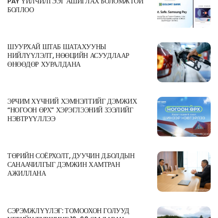
PAY ҮЙЛЧИЛГЭЭГ АШИГЛАХ БОЛОМЖТОЙ
БОЛЛОО
ШУУРХАЙ ШТАБ ШАТАХУУНЫ
НИЙЛҮҮЛЭЛТ, НӨӨЦИЙН АСУУДЛААР
ӨНӨӨДӨР ХУРАЛДАНА
ЭРЧИМ ХҮЧНИЙ ХЭМНЭЛТИЙГ ДЭМЖИХ
“НОГООН ӨРХ” ХЭРЭГЛЭЭНИЙ ЗЭЭЛИЙГ
НЭВТРҮҮЛЛЭЭ
ТӨРИЙН СОЁРХОЛТ, ДУУЧИН Д.БОЛДЫН
САНААЧИЛГЫГ ДЭМЖИН ХАМТРАН
АЖИЛЛАНА
СЭРЭМЖЛҮҮЛЭГ: ТОМООХОН ГОЛУУД