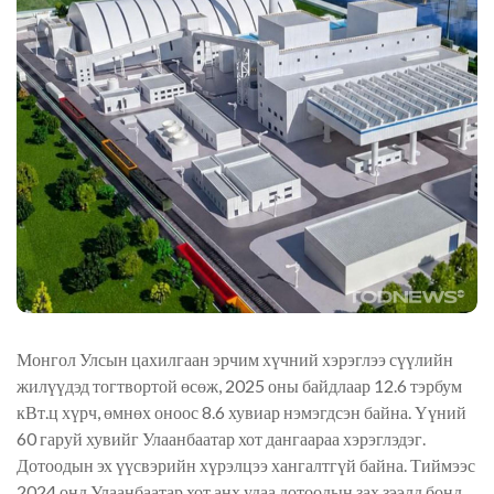
Монгол Улсын цахилгаан эрчим хүчний хэрэглээ сүүлийн
жилүүдэд тогтвортой өсөж, 2025 оны байдлаар 12.6 тэрбум
кВт.ц хүрч, өмнөх оноос 8.6 хувиар нэмэгдсэн байна. Үүний
60 гаруй хувийг Улаанбаатар хот дангаараа хэрэглэдэг.
Дотоодын эх үүсвэрийн хүрэлцээ хангалтгүй байна. Тиймээс
2024 онд Улаанбаатар хот анх удаа дотоодын зах зээлд бонд