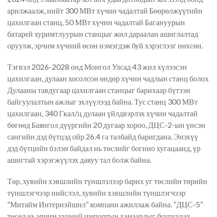
арилжаалж, нийт 300 МВт хүчин чадалтай Бөөрөлжүүтийн
цахилгаан станц, 50 МВт хүчин чадалтай Багануурын
батарей хуримтлуурын станцыг жил дараалан ашиглалтад
оруулж, эрчим хүчний өсөн нэмэгдэж буй хэрэглээг нөхсөн.
Тэгвэл 2026-2028 онд Монгол Улсад 43 жил хүлээсэн
цахилгаан, дулаан хосолсон өндөр хүчин чадлын станц болох
Дулааны тавдугаар цахилгаан станцыг барихаар бүтээн
байгуулалтын ажлыг эхлүүлээд байна. Тус станц 300 МВт
цахилгаан, 340 Гкал/ц дулаан үйлдвэрлэх хүчин чадалтай
бөгөөд Баянгол дүүргийн 20 дугаар хороо, ДЦС-2-ын үнсэн
сангийн дэд бүтцэд ойр 26.4 га талбайд баригдана. Энэхүү
дэд бүтцийн бэлэн байдал нь төслийг богино хугацаанд, үр
ашигтай хэрэгжүүлэх давуу тал болж байна.
Төр, хувийн хэвшлийн түншлэлээр барих уг төслийн төрийн
түншлэгчээр нийслэл, хувийн хэвшлийн түншлэгчээр
“Митайм Интернэйшнл” компани ажиллаж байна. “ДЦС-5”
төсөл нь эрчим хүчний импортын хамаарлыг бууруулах,