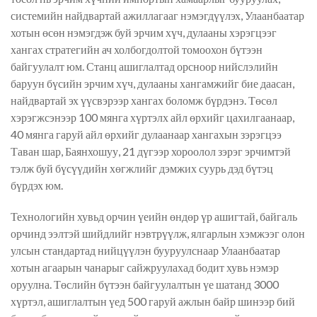
системийн найдвартай ажиллагааг нэмэгдүүлэх, Улаанбаатар
хотын өсөн нэмэгдэж буй эрчим хүч, дулааны хэрэгцээг
хангах стратегийн ач холбогдолтой томоохон бүтээн
байгуулалт юм. Станц ашиглалтад орсноор нийслэлийн
баруун бүсийн эрчим хүч, дулааны хангамжийг бие даасан,
найдвартай эх үүсвэрээр хангах боломж бүрдэнэ. Төсөл
хэрэгжсэнээр 100 мянга хүртэлх айл өрхийг цахилгаанаар,
40 мянга гаруй айл өрхийг дулаанаар хангахын зэрэгцээ
Таван шар, Баянхошуу, 21 дүгээр хороолол зэрэг эрчимтэй
тэлж буй бүсүүдийн хөгжлийг дэмжих суурь дэд бүтэц
бүрдэх юм.
Технологийн хувьд орчин үеийн өндөр үр ашигтай, байгаль
орчинд ээлтэй шийдлийг нэвтрүүлж, ялгарлын хэмжээг олон
улсын стандартад нийцүүлэн бууруулснаар Улаанбаатар
хотын агаарын чанарыг сайжруулахад бодит хувь нэмэр
оруулна. Төслийн бүтээн байгуулалтын үе шатанд 3000
хүртэл, ашиглалтын үед 500 гаруй ажлын байр шинээр бий