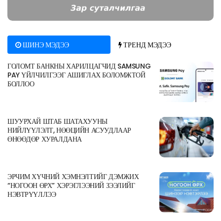
ШИНЭ МЭДЭЭ
ТРЕНД МЭДЭЭ
ГОЛОМТ БАНКНЫ ХАРИЛЦАГЧИД SAMSUNG
PAY ҮЙЛЧИЛГЭЭГ АШИГЛАХ БОЛОМЖТОЙ
БОЛЛОО
ШУУРХАЙ ШТАБ ШАТАХУУНЫ
НИЙЛҮҮЛЭЛТ, НӨӨЦИЙН АСУУДЛААР
ӨНӨӨДӨР ХУРАЛДАНА
ЭРЧИМ ХҮЧНИЙ ХЭМНЭЛТИЙГ ДЭМЖИХ
“НОГООН ӨРХ” ХЭРЭГЛЭЭНИЙ ЗЭЭЛИЙГ
НЭВТРҮҮЛЛЭЭ