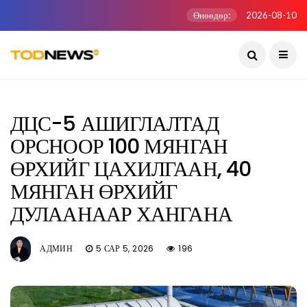
Өнөөдөр:
2026-08-10
ДЦС-5 АШИГЛАЛТАД
ОРСНООР 100 МЯНГАН
ӨРХИЙГ ЦАХИЛГААН, 40
МЯНГАН ӨРХИЙГ
ДУЛААНААР ХАНГАНА
АДМИН
5 САР 5, 2026
196