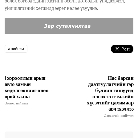
болох бөгөөд эдийн засгийн өсөлт, дотоодын үйлдвэрлэл,
үйлчилгээний хөгжилд эерэг нөлөө үзүүлнэ.
НИЙГЭМ
I хорооллын арын
Нас барсан
авто замын
даатгуулагчийн гэр
хөдөлгөөнийг өнөө
бүлийн гишүүнд
орой хаана
олгох тэтгэмжийн
хүсэлтийг цахимаар
Өмнөх нийтлэл
авч эхэллээ
Дараагийн нийтлэл