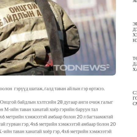
А
Э
Д
Х
Н
Т
Д
Х
олон гэрүүд шатаж, галд таван айлын гэр өртжээ.
С
Г
н Онцгой байдлын хэлтсийн 28 дугаар анги очиж галыг
С
эн М-ийн таван ханатай хоёр гэрийн баруун тал
 4х6 метрийн хэмжээтэй амбаар болон 20 л багтаамжтай
тай гурван гэр, 4х6 метрийн хэмжээтэй амбаар болон 20
Х-ийн таван ханатай хоёр гэр, 4х6 метрийн хэмжээтэй