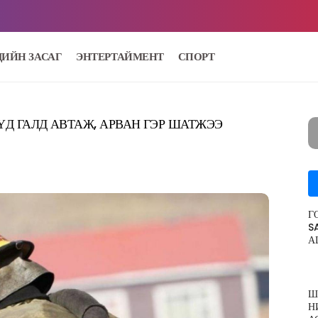
ДИЙН ЗАСАГ
ЭНТЕРТАЙМЕНТ
СПОРТ
Д ГАЛД АВТАЖ, АРВАН ГЭР ШАТЖЭЭ
Г
S
А
Ш
Н