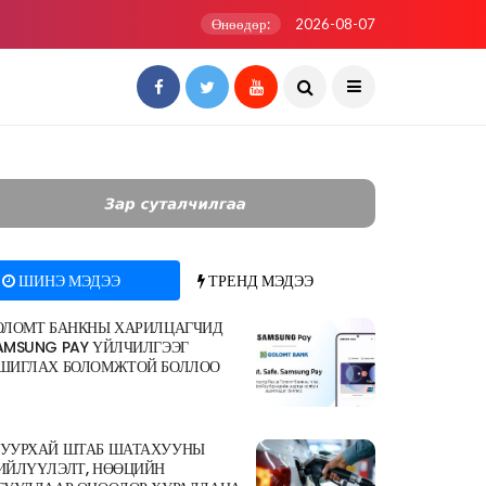
Өнөөдөр:
2026-08-07
ШИНЭ МЭДЭЭ
ТРЕНД МЭДЭЭ
ОЛОМТ БАНКНЫ ХАРИЛЦАГЧИД
AMSUNG PAY ҮЙЛЧИЛГЭЭГ
ШИГЛАХ БОЛОМЖТОЙ БОЛЛОО
УУРХАЙ ШТАБ ШАТАХУУНЫ
ИЙЛҮҮЛЭЛТ, НӨӨЦИЙН