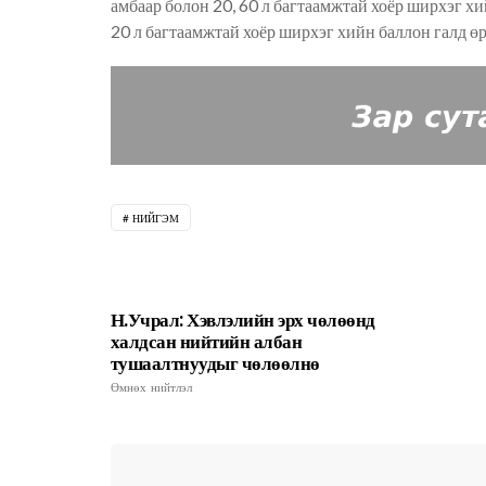
амбаар болон 20, 60 л багтаамжтай хоёр ширхэг хи
20 л багтаамжтай хоёр ширхэг хийн баллон галд өр
НИЙГЭМ
Н.Учрал: Хэвлэлийн эрх чөлөөнд
халдсан нийтийн албан
тушаалтнуудыг чөлөөлнө
Өмнөх нийтлэл