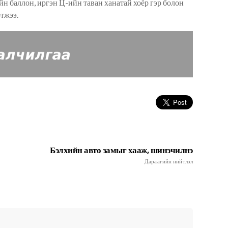
йн баллон, иргэн Ц-ийн таван ханатай хоёр гэр болон
тжээ.
Бэлхийн авто замыг хааж, шинэчилнэ
Дараагийн нийтлэл