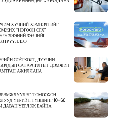
СУУДЛААР ӨНӨӨДӨР ХУРАЛДАНА
РЧИМ ХҮЧНИЙ ХЭМНЭЛТИЙГ
ЭМЖИХ “НОГООН ӨРХ”
ЭРЭГЛЭЭНИЙ ЗЭЭЛИЙГ
ЭВТРҮҮЛЛЭЭ
ӨРИЙН СОЁРХОЛТ, ДУУЧИН
.БОЛДЫН САНААЧИЛГЫГ ДЭМЖИН
АМТРАН АЖИЛЛАНА
ЭРЭМЖЛҮҮЛЭГ: ТОМООХОН
ОЛУУД ҮЕРИЙН ТҮВШИНГ 10-60
М ДАВАН ҮЕРЛЭЖ БАЙНА