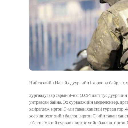
Нийслэлийн Налайх дүүргийн I хороонд байрлах хо
Зургаадугаар сарын 8-ны 10:14 цагт тус дүүргий
унтраасан байна. Эх сурвалжийн мэдээлснээр, ирг
хайрагдаж, иргэн Э-ын таван ханатай гурван гэр,
хоёр ширхэг хийн баллон, иргэн С-ийн таван хана
л багтаамжтай гурван ширхэг хийн баллон, иргэн 