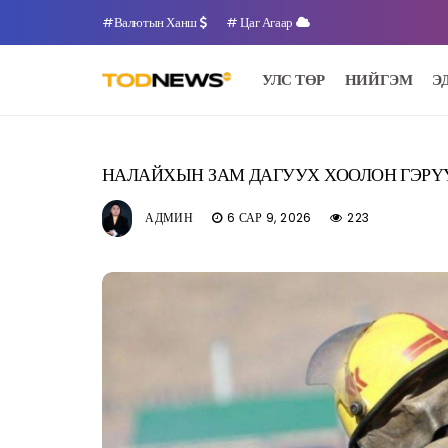
#Валютын Ханш
# Цаг Агаар
УЛС ТӨР
НИЙГЭМ
Э
НАЛАЙХЫН ЗАМ ДАГУУХ ХООЛОН ГЭРҮҮ
АДМИН
6 САР 9, 2026
223