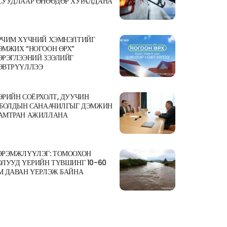
СУУДЛААР ӨНӨӨДӨР ХУРАЛДАНА
РЧИМ ХҮЧНИЙ ХЭМНЭЛТИЙГ
ЭМЖИХ “НОГООН ӨРХ”
ЭРЭГЛЭЭНИЙ ЗЭЭЛИЙГ
ЭВТРҮҮЛЛЭЭ
ӨРИЙН СОЁРХОЛТ, ДУУЧИН
.БОЛДЫН САНААЧИЛГЫГ ДЭМЖИН
АМТРАН АЖИЛЛАНА
ЭРЭМЖЛҮҮЛЭГ: ТОМООХОН
ОЛУУД ҮЕРИЙН ТҮВШИНГ 10-60
М ДАВАН ҮЕРЛЭЖ БАЙНА