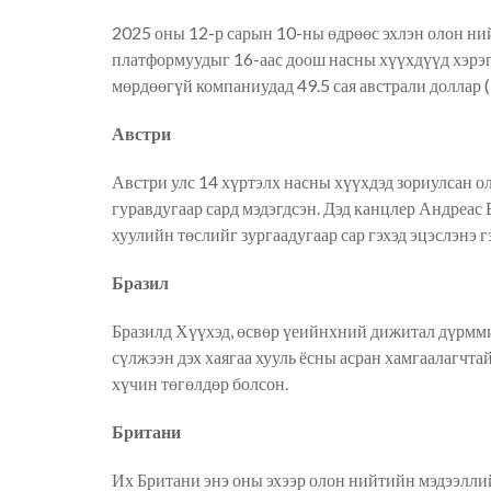
2025 оны 12-р сарын 10-ны өдрөөс эхлэн олон н
платформуудыг 16-аас доош насны хүүхдүүд
хэрэг
мөрдөөгүй компаниудад 49.5 сая австрали доллар (
Австри
Австри улс 14 хүртэлх насны хүүхдэд зориулсан о
гуравдугаар сард мэдэгдсэн. Дэд канцлер Андреас 
хуулийн төслийг зурга
а
дугаар сар гэхэд эцэслэнэ 
Бразил
Бразил
д
Хүүхэд, өсвөр үеийнхний дижитал дүрм
м
сүлжээн дэх хаягаа хууль ёсны асран хамгаалагчт
хүчин төгөлдөр болсон.
Британи
Их Британи энэ оны эхээр олон нийтийн мэдээллий