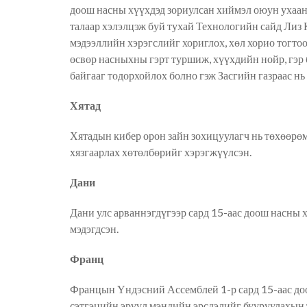
доош насны хүүхдэд зориулсан хиймэл оюун ухаа
талаар хэлэлцэж б
уй тухай
Технологийн сайд Лиз К
мэдээллийн хэрэгслийг хориглох, хөл хорио тогто
өсвөр насныхны гэрт туршиж, хүүхдийн нойр, гэр
байгааг тодорхойлох болно гэж
З
асгийн газ
раас нь
Хятад
Хятадын кибер орон зайн зохицуулагч нь төхөөрө
хязгаарлах хөтөлбөрийг хэрэгжүүлсэн.
Дани
Дани улс арваннэгдүгээр сард 15-аас доош насны 
мэдэгдсэн
.
Франц
Францын Үндэсний Ассемблей 1-р сард 15-аас до
сэтгэцийн эрүүл мэндийн эрсдэл
ийг бууруулахын