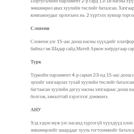
Португалийн парламент 2-р сард 13-16 насны хү
зөвшөөрөл авах хуулийн төслийг баталсан. Хязга
компаниуд
ыг
орлогынх
нь
2 хүртэлх хуви
ар
торго
Словени
Словени улс 15-аас доош насны хүүхдийг
платфо
байна гэж Шадар сайд Матей Аркон хоёрдугаар сар
Турк
Туркийн парламент 4-р сарын 23-нд 15-аас доош
эрхийг хязгаарлах тухай хуулийн төслийг баталс
багтаасан хуулийн дагуу насны хязгаараас доош н
болгож, хяналттай хэрэглээг дэмжинэ.
АНУ
Хэд хэдэн муж улс насанд хүрээгүй хүүхдүүд оло
зөвшөөрлийг шаарддаг хууль тогтоомжийг баталса