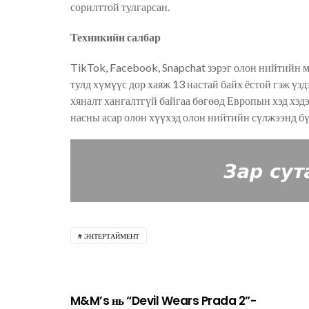
сорилттой тулгарсан.
Техникийн салбар
TikTok, Facebook, Snapchat зэрэг олон нийтийн 
тулд хүмүүс дор хаяж 13 настай байх ёстой гэж үз
хяналт хангалтгүй байгаа бөгөөд Европын хэд хэд
насны асар олон хүүхэд олон нийтийн сүлжээнд бү
ЭНТЕРТАЙМЕНТ
M&M’s нь “Devil Wears Prada 2”-