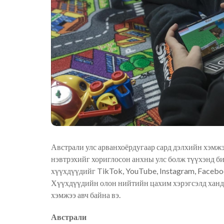
Австрали улс арванхоёрдугаар сард дэлхийн хэмж
нэвтрэхийг хориглосон анхны улс болж түүхэнд би
хүүхдүүдийг TikTok, YouTube, Instagram, Faceb
Хүүхдүүдийн олон нийтийн
цахим
хэрэгсэлд ханд
хэмжээ авч байна вэ.
Австрали