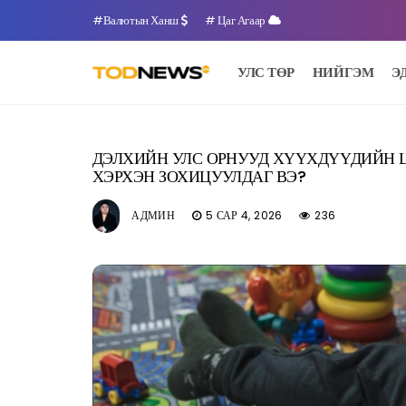
#Валютын Ханш
# Цаг Агаар
УЛС ТӨР
НИЙГЭМ
Э
ДЭЛХИЙН УЛС ОРНУУД ХҮҮХДҮҮДИЙН 
ХЭРХЭН ЗОХИЦУУЛДАГ ВЭ?
АДМИН
5 САР 4, 2026
236