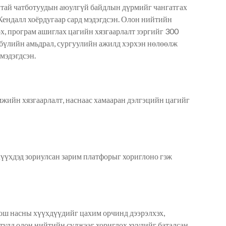
нтай чатботуудын аюулгүй байдлын дүрмийг чангатгах
ендалл хоёрдугаар сард мэдэгд
сэн
. Олон нийтийн
ох, програм ашиглах цагийн хязгаарлалт зэргийг 300
 бүлийн амьдрал, сургуулийн ажилд хэрхэн нөлөөлж
 мэдэгдсэн
.
мжийн хязгаарлалт, наснаас хамааран дэлгэцийн цагийг
хүүхдэд зориулсан
зарим
платфор
ыг хориглоно гэж
ош насны хүүхдүүдийг цахим орчинд дээрэлхэх,
 тулд
олон нийтийн сүлжээ
г
хориглох хуулийг баталсан.