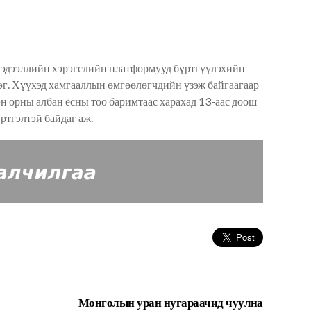
мэдээллийн хэрэгслийн платформууд бүртгүүлэхийн
дэг. Хүүхэд хамгааллын өмгөөлөгчдийн үзэж байгаагаар
эн орны албан ёсны тоо баримтаас харахад 13-аас доош
ртгэлтэй байдаг
аж
.
Монголын уран нугараачид чуулна