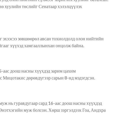
нө хуулийн төслийг Сенатаар хэлэлцүүлэх
г эх
ээсээ
зөвшөөрөл авсан тохиолдолд олон нийтийн
айгааг хүүхэд хамгааллын
хан онцолж
байна.
15-аас доош насны хүүхдэд
зарим цахим
с Мицотакис дөрөвдүгээр сарын 8-нд мэдэгд
сэн
.
муж нь гуравдугаар сард 16-аас доош насны хүүхдэд
нэтхэгийн муж болсон. Хөрш зэргэлдээх Гоа, Андхра