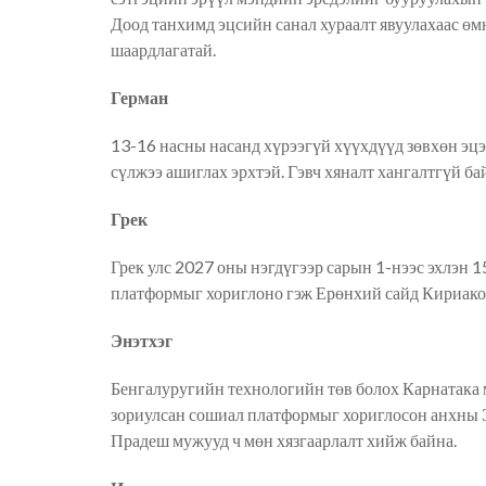
Доод танхимд эцсийн санал хураалт явуулахаас өм
шаардлагатай.
Герман
13-16 насны насанд хүрээгүй хүүхдүүд зөвхөн эцэ
сүлжээ ашиглах эрхтэй. Гэвч хяналт хангалтгүй б
Грек
Грек улс 2027 оны нэгдүгээр сарын 1-нээс эхлэн 
платформыг
хориглоно гэж Ерөнхий сайд Кириако
Энэтхэг
Бенгалуругийн технологийн төв болох Карнатака 
зориулсан сошиал
платформыг
хориглосон анхны Э
Прадеш мужууд ч мөн хязгаарлалт хийж байна.