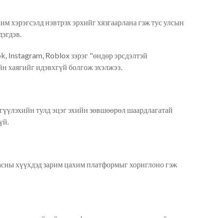
хим
хэрэгсэлд нэвтрэх эрхийг хязгаарлана гэж тус улсын
дэгдэв.
k, Instagram, Roblox зэрэг "өндөр эрсдэлтэй
йн
хаягийг идэвхгүй болгож эхэлжээ.
гүүлэхийн тулд эцэг эхийн зөвшөөрөл шаардлагатай
үй.
асны хүүхдэд
зарим цахим платформыг
хориглоно гэж