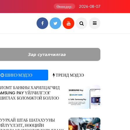
Өнөөдөр:
2026-08-07
ШИНЭ МЭДЭЭ
ТРЕНД МЭДЭЭ
ОЛОМТ БАНКНЫ ХАРИЛЦАГЧИД
AMSUNG PAY ҮЙЛЧИЛГЭЭГ
ШИГЛАХ БОЛОМЖТОЙ БОЛЛОО
УУРХАЙ ШТАБ ШАТАХУУНЫ
ИЙЛҮҮЛЭЛТ, НӨӨЦИЙН