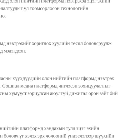
үхдэд олон нийтийн
платформд
нэвтрэхэд эцэг эхийн
арлалтуудыг үл тоомсорлосон технологийн
но
.
рмд
нэвтрэхийг хориглох хуулийн төсөл боловсруулж
д мэдэгд
сэн.
 насны хүүхдүүдийн олон нийтийн
платформд
нэвтрэх
ан. Сошиал медиа платформд чиглэсэн зохицуулалтыг
асны хүмүүст зориулсан аюулгүй дижитал орон зайг бий
н нийтийн
платформд
хандахын тулд эцэг эхийн
н боловч үг хэлэх эрх чөлөөний үндэслэлээр шүүхийн