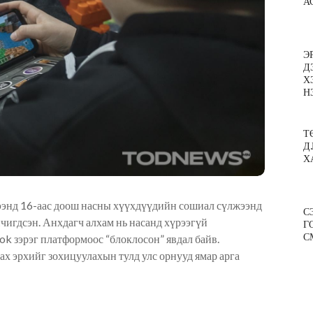
А
Э
Д
Х
Н
Т
Д
Х
ээнд 16-аас доош насны хүүхдүүдийн сошиал сүлжээнд
С
чигдсэн. Анхдагч алхам нь насанд хүрээгүй
Г
С
ook зэрэг платформоос
“
блокло
сон” явдал байв
.
ах эрхийг зохицуулахын тулд улс ор
нууд ямар арга