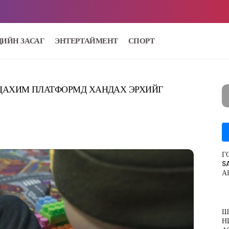
ДИЙН ЗАСАГ
ЭНТЕРТАЙМЕНТ
СПОРТ
ЦАХИМ ПЛАТФОРМД ХАНДАХ ЭРХИЙГ
Г
S
А
Ш
Н