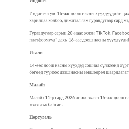
Индонез
Индонези улс 16-аас доош насны хүүхдүүдийн
ца
харилцаа холбоо, дижитал яам гуравдугаар сард мэ
Гуравдугаар сарын 28-наас эхлэн TikTok, Faceboo
платформууд"
дахь
16-аас доош насны хүүхдүүди
Итали
14-өөс доош насны хүүхдэд сошиал сүлжээнд бүрт
бөгөөд түүнээс дээш насны зөвшөөрөл шаардлагаг
Малайз
Малайз 11-р сард 2026 оноос эхлэн 16-аас доош н
мэдэгд
эж байсан
.
Португал
ь