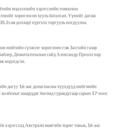
ийтийн мэдээллийн хэрэгслийн томоохон
лэхийг хориглосон
хууль баталсан
. Үүнийг дагаж
35.3 сая доллар) хүртэлх торгууль ногдуулна.
лон нийтийн сүлжээг хориглоно гэж Засгийн газар
Баблер,
Д
ижиталчлалын сайд Александр Проэлл нар
гэж мэдэгд
сэн
.
ийн дагуу
16-аас доош насны хүүхдүүд нийгмийн
ай холбохыг шаарддаг бөгөөд гуравдугаар сарын 17-ноос
н хэрэгсэлд Австрали маягийн хориг тавьж, 16-аас