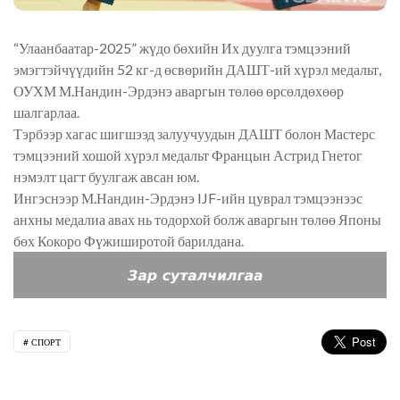
“Улаанбаатар-2025” жүдо бөхийн Их дуулга тэмцээний
эмэгтэйчүүдийн 52 кг-д өсвөрийн ДАШТ-ий хүрэл медальт,
ОУХМ М.Нандин-Эрдэнэ аваргын төлөө өрсөлдөхөөр
шалгарлаа.
Тэрбээр хагас шигшээд залуучуудын ДАШТ болон Мастерс
тэмцээний хошой хүрэл медальт Францын Астрид Гнетог
нэмэлт цагт буулгаж авсан юм.
Ингэснээр М.Нандин-Эрдэнэ IJF-ийн цуврал тэмцээнээс
анхны медалиа авах нь тодорхой болж аваргын төлөө Японы
бөх Кокоро Фүжиширотой барилдана.
СПОРТ