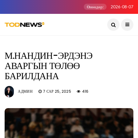
Өнөөдөр:
2026-08-07
М.НАНДИН-ЭРДЭНЭ
АВАРГЫН ТӨЛӨӨ
БАРИЛДАНА
АДМИН
7 САР 25, 2025
416