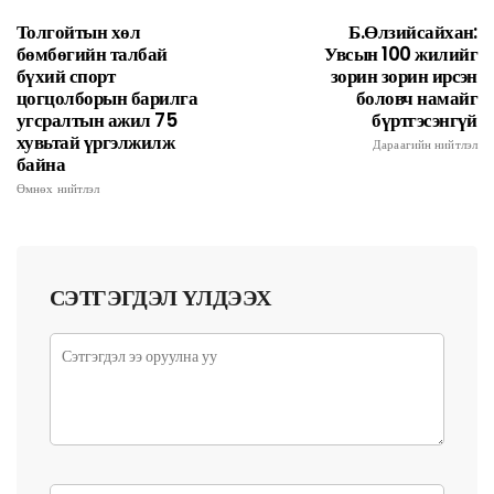
Толгойтын хөл
Б.Өлзийсайхан:
бөмбөгийн талбай
Увсын 100 жилийг
бүхий спорт
зорин зорин ирсэн
цогцолборын барилга
боловч намайг
угсралтын ажил 75
бүртгэсэнгүй
хувьтай үргэлжилж
Дараагийн нийтлэл
байна
Өмнөх нийтлэл
СЭТГЭГДЭЛ ҮЛДЭЭХ