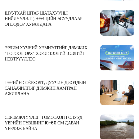
ШУУРХАЙ ШТАБ ШАТАХУУНЫ
НИЙЛҮҮЛЭЛТ, НӨӨЦИЙН АСУУДЛААР
ӨНӨӨДӨР ХУРАЛДАНА
ЭРЧИМ ХҮЧНИЙ ХЭМНЭЛТИЙГ ДЭМЖИХ
“НОГООН ӨРХ” ХЭРЭГЛЭЭНИЙ ЗЭЭЛИЙГ
НЭВТРҮҮЛЛЭЭ
ТӨРИЙН СОЁРХОЛТ, ДУУЧИН Д.БОЛДЫН
САНААЧИЛГЫГ ДЭМЖИН ХАМТРАН
АЖИЛЛАНА
СЭРЭМЖЛҮҮЛЭГ: ТОМООХОН ГОЛУУД
ҮЕРИЙН ТҮВШИНГ 10-60 СМ ДАВАН
ҮЕРЛЭЖ БАЙНА