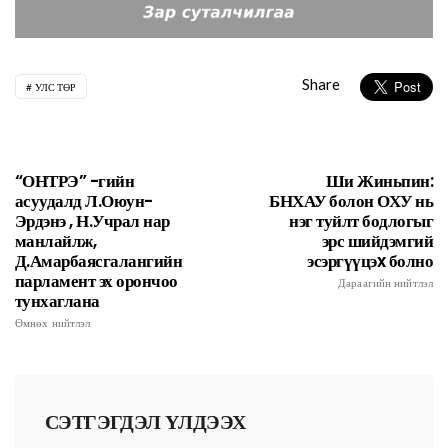
Share
УЛС ТӨР
“ОНТРЭ” -гийн
Ши Жиньпин:
асуудалд Л.Оюун-
БНХАУ болон ОХУ нь
Эрдэнэ , Н.Учрал нар
нэг туйлт бодлогыг
манлайлж,
эрс шийдэмгий
Д.Амарбаясгалангийн
эсэргүүцэx болно
парламент эх орончоо
Дараагийн нийтлэл
тунхаглана
Өмнөх нийтлэл
СЭТГЭГДЭЛ ҮЛДЭЭХ