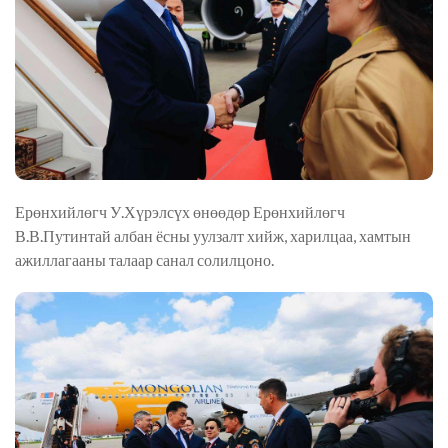
Ерөнхийлөгч У.Хүрэлсүх өнөөдөр Ерөнхийлөгч
В.В.Путинтай албан ёсны уулзалт хийж, харилцаа, хамтын
ажиллагааны талаар санал солилцоно.