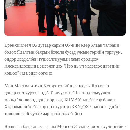
Ерөнхийлөгч 05 дугаар сарын 09-ний өдөр Улаан талбайд
болох Ялалтын баярын ёслолд бусад улсын төрийн тэргүүн,
өндөр дээд албан тушаалтнуудын хамт оролцож,
Александровын цэцэрлэг дэх “Нэр нь үл мэдэгдэх цэргийн
хөшөө”-нд цэцэг өргөнө.
Мөн Москва хотын Хүндэтгэлийн дэнж дэх Ялалтын
цэцэрлэгт хүрээлэнд байрлуулсан “Ялалтад тэмүүлсэн
морьд” хөшөөнд цэцэг өргөж, БНМАУ-ын баатар болон
Хөдөлмөрийн баатар цол хүртсэн ЗХУ, ОХУ-ын иргэдийн
төлөөлөлтэй уулзахаар төлөвлөж байна.
Ялалтын баярын жагсаалд Монгол Улсын Зэвсэгт хүчний бие