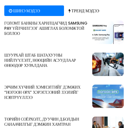
ШИНЭ МЭДЭЭ
ТРЕНД МЭДЭЭ
ГОЛОМТ БАНКНЫ ХАРИЛЦАГЧИД SAMSUNG
PAY ҮЙЛЧИЛГЭЭГ АШИГЛАХ БОЛОМЖТОЙ
БОЛЛОО
ШУУРХАЙ ШТАБ ШАТАХУУНЫ
НИЙЛҮҮЛЭЛТ, НӨӨЦИЙН АСУУДЛААР
ӨНӨӨДӨР ХУРАЛДАНА
ЭРЧИМ ХҮЧНИЙ ХЭМНЭЛТИЙГ ДЭМЖИХ
“НОГООН ӨРХ” ХЭРЭГЛЭЭНИЙ ЗЭЭЛИЙГ
НЭВТРҮҮЛЛЭЭ
ТӨРИЙН СОЁРХОЛТ, ДУУЧИН Д.БОЛДЫН
САНААЧИЛГЫГ ДЭМЖИН ХАМТРАН