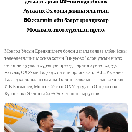
дугаар сарын 09-ний өдөр болох
Аугаа их Эх орны дайны ялалтын
80 жилийн ойн баярт оролцохоор
Москва хотноо хүрэлцэн ирлээ.
Монгол Улсын Ерөнхийлөгч болон дагалдан яваа албан ёсны
төлөөлөгчдийг Москва хотын “Внуково” олон улсын нисэх
онгоцны буудалд хүрэлцэн ирэхэд Төрийн хүндэт харуул
жагсаж, ОХУ-ын Гадаад хэргийн орлогч сайд А.Ю.Руденко,
Гадаад харилцааны яамны Төрийн ёслолын газрын захирал
И.В.Богдашев, Монгол Улсаас ОХУ-д суугаа Онц бөгөөд
Бүрэн эрхт Элчин сайд Ө.Энхтүвшин нар угтав.