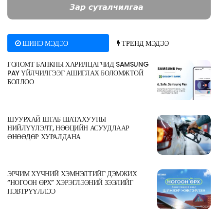
ШИНЭ МЭДЭЭ
ТРЕНД МЭДЭЭ
ГОЛОМТ БАНКНЫ ХАРИЛЦАГЧИД SAMSUNG
PAY ҮЙЛЧИЛГЭЭГ АШИГЛАХ БОЛОМЖТОЙ
БОЛЛОО
ШУУРХАЙ ШТАБ ШАТАХУУНЫ
НИЙЛҮҮЛЭЛТ, НӨӨЦИЙН АСУУДЛААР
ӨНӨӨДӨР ХУРАЛДАНА
ЭРЧИМ ХҮЧНИЙ ХЭМНЭЛТИЙГ ДЭМЖИХ
“НОГООН ӨРХ” ХЭРЭГЛЭЭНИЙ ЗЭЭЛИЙГ
НЭВТРҮҮЛЛЭЭ