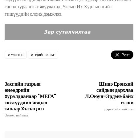
санал хураалтыг явуулахад, Улсын Их Хурлын нийт
гишүүдийн олонх дэмжлээ.
УЛС ТӨР
ЭДИЙН ЗАСАГ
Засгийн газрын
Шинэ Ерөнхий
өнөөдрийн
сайдын дархлаа
xуралдаанаар "МЕГА"
Л.Оюун-Эрдэнэ байх
төслүүдийн явцын
ёстой
талаар xэлэлцэнэ
Дараагийн нийтлэл
Өмнөх нийтлэл