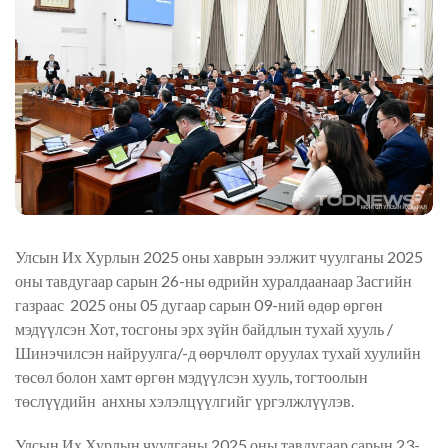
Улсын Их Хурлын 2025 оны хаврын ээлжит чуулганы 2025
оны тавдугаар сарын 26-ны өдрийн хуралдаанаар Засгийн
газраас 2025 оны 05 дугаар сарын 09-ний өдөр өргөн
мэдүүлсэн Хот, тосгоны эрх зүйн байдлын тухай хууль /
Шинэчилсэн найруулга/-д өөрчлөлт оруулах тухай хуулийн
төсөл болон хамт өргөн мэдүүлсэн хууль, тогтоолын
төслүүдийн анхны хэлэлцүүлгийг үргэлжлүүлэв.
Улсын Их Хурлын чуулганы 2025 оны тавдугаар сарын 23-