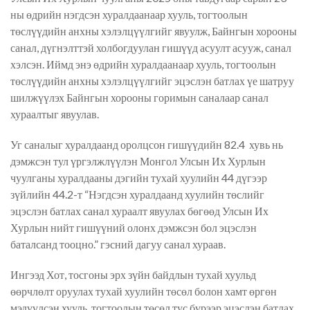
ны өдрийн нэгдсэн хуралдаанаар хууль, тогтоолын
төслүүдийн анхны хэлэлцүүлгийг явуулж, Байнгын хорооны
санал, дүгнэлттэй холбогдуулан гишүүд асуулт асууж, санал
хэлсэн. Иймд энэ өдрийн хуралдаанаар хууль, тогтоолын
төслүүдийн анхны хэлэлцүүлгийг эцэслэн батлах үе шатруу
шилжүүлэх Байнгын хорооны горимын саналаар санал
хураалтыг явуулав.
Уг саналыг хуралдаанд оролцсон гишүүдийн 82.4 хувь нь
дэмжсэн тул үргэлжлүүлэн Монгол Улсын Их Хурлын
чуулганы хуралдааны дэгийн тухай хуулийн 44 дүгээр
зүйлийн 44.2-т “Нэгдсэн хуралдаанд хуулийн төслийг
эцэслэн батлах санал хураалт явуулах бөгөөд Улсын Их
Хурлын нийт гишүүний олонх дэмжсэн бол эцэслэн
баталсанд тооцно.” гэсний дагуу санал хураав.
Ингээд Хот, тосгоны эрх зүйн байдлын тухай хуульд
өөрчлөлт оруулах тухай хуулийн төсөл болон хамт өргөн
мэдүүлсэн хууль, тогтоолын төсөл тус бүрээр эцэслэн батлах