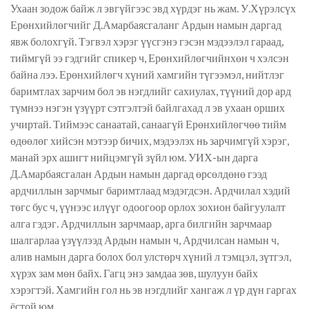
Ухаан зодож байж л эвгүйгээс эвд хүрдэг нь жам. У.Хүрэлсүх
Ерөнхийлөгчийг Д.Амарбаясгаланг Ардын намын даргад
явж болохгүй. Тэгвэл хэрэг үүсгэнэ гэсэн мэдээлэл гараад,
тиймгүй ээ гэдгийг спикер ч, Ерөнхийлөгчийнхөн ч хэлсэн
байна лээ. Ерөнхийлөгч хүний хамгийн түгээмэл, нийтлэг
баримтлах зарчим бол эв нэгдлийг сахиулах, түүний дор ард
түмнээ нэгэн үзүүрт сэтгэлтэй байлгахад л эв ухаан орших
учиртай. Тиймээс санаатай, санаагүй Ерөнхийлөгчөө тийм
өдөөлөг хийсэн мэтээр бичих, мэдээлэх нь зарчимгүй хэрэг,
манай эрх ашигт нийцэмгүй зүйл юм. УИХ-ын дарга
Д.Амарбаясгалан Ардын намын даргад өрсөлдөнө гээд
ардчиллын зарчмыг баримтлаад мэдэгдсэн. Ардчилал хэдий
төгс бус ч, үүнээс илүүг одоогоор орлох зохион байгуулалт
алга гэдэг. Ардчиллын зарчмаар, арга билгийн зарчмаар
шалгарлаа үзүүлээд Ардын намын ч, Ардчилсан намын ч,
алив намын дарга болох бол улстөрч хүний л тэмцэл, зүтгэл,
хүрэх зам мөн байх. Гагц энэ замдаа зөв, шулуун байх
хэрэгтэй. Хамгийн гол нь эв нэгдлийг хангаж л үр дүн гаргах
ёстой юм.