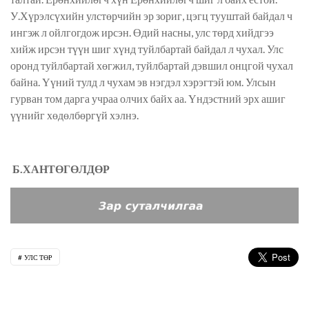
У.Хүрэлсүхийн улстөрчийн эр зориг, цэгц тууштай байдал ч
ингэж л ойлгогдож ирсэн. Өдий насны, улс төрд хийдгээ
хийж ирсэн түүн шиг хүнд туйлбартай байдал л чухал. Улс
оронд туйлбартай хөгжил, туйлбартай дэвшил онцгой чухал
байна. Үүний тулд л чухам эв нэгдэл хэрэгтэй юм. Улсын
гурван том дарга учраа олчих байх аа. Үндэстний эрх ашиг
үүнийг хөдөлбөргүй хэлнэ.
Б.ХАНТӨГӨЛДӨР
УЛС ТӨР