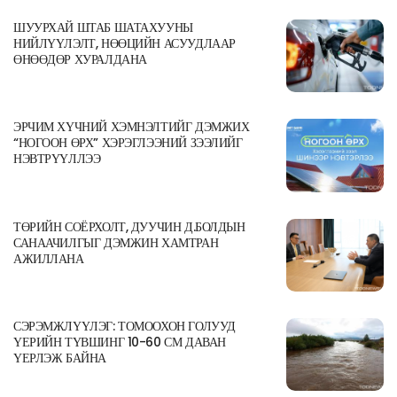
ШУУРХАЙ ШТАБ ШАТАХУУНЫ
НИЙЛҮҮЛЭЛТ, НӨӨЦИЙН АСУУДЛААР
ӨНӨӨДӨР ХУРАЛДАНА
ЭРЧИМ ХҮЧНИЙ ХЭМНЭЛТИЙГ ДЭМЖИХ
“НОГООН ӨРХ” ХЭРЭГЛЭЭНИЙ ЗЭЭЛИЙГ
НЭВТРҮҮЛЛЭЭ
ТӨРИЙН СОЁРХОЛТ, ДУУЧИН Д.БОЛДЫН
САНААЧИЛГЫГ ДЭМЖИН ХАМТРАН
АЖИЛЛАНА
СЭРЭМЖЛҮҮЛЭГ: ТОМООХОН ГОЛУУД
ҮЕРИЙН ТҮВШИНГ 10-60 СМ ДАВАН
ҮЕРЛЭЖ БАЙНА