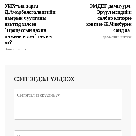
УИХ-ын дарга
ЭМДЕГ дампуурч,
Д.Амарбаясгалангийн
Эрүүл мэндийн
намрын чуулганы
салбар элгээрээ
нээлтэд хэлсэн
хэвтлээ Ж.Чинбүрэн
"Процессын дахин
сайд аа!
инженерчлэл" гэж юу
Дараагийн нийтлэл
вэ?
Өмнөх нийтлэл
СЭТГЭГДЭЛ ҮЛДЭЭХ