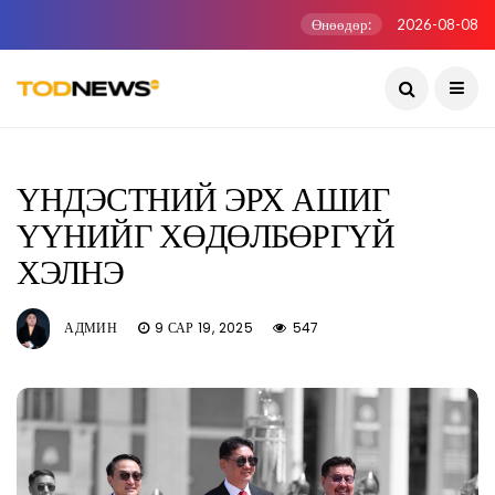
Өнөөдөр:
2026-08-08
ҮНДЭСТНИЙ ЭРХ АШИГ
ҮҮНИЙГ ХӨДӨЛБӨРГҮЙ
ХЭЛНЭ
АДМИН
9 САР 19, 2025
547