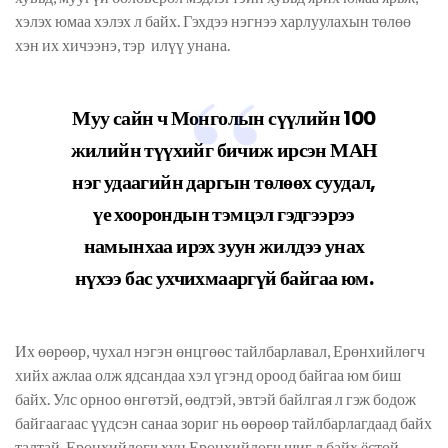
хэлэх юмаа хэлэх л байх. Гэхдээ нэгнээ харлуулахын төлөө
хэн их хичээнэ, тэр илүү унана.
Муу сайн ч Монголын сүүлийн 100
жилийн түүхийг бичиж ирсэн МАН
нэг удаагийн даргын төлөөх суудал,
үе хоорондын тэмцэл гэдгээрээ
намынхаа ирэх зуун жилдээ унах
нүхээ бас ухчихмааргүй байгаа юм.
Их өөрөөр, чухал нэгэн өнцгөөс тайлбарлавал, Ерөнхийлөгч
хийх ажлаа олж ядсандаа хэл үгэнд ороод байгаа юм биш
байх. Улс орноо өнгөтэй, өөдтэй, эвтэй байлгая л гэж бодож
байгаагаас үүдсэн санаа зориг нь өөрөөр тайлбарлагдаад байх
талтай. Ерөнхийлөгч хүн Ерөнхийлөгч шиг л байх ёстой.