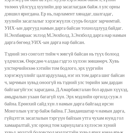
төлөөх үйлсүүд хуулийн дор засаглагдаж байж л улс орны
дэвшил яригдана. Ер нь, парламент хянадаг, шалгадаг,
хуулийн засаглалыг хэрэгжүүлэх суурь болдог зарчимтай.
УИХ-ын даргууд намын дарга байсан тохиолдлууд байдаг.
Н.Энхбаяраас эхлээд М.Энхболд, З.Энхболд дарга нар намын
дарга бөгөөд УИХ-ын дарга нар байсан.
Тэдний энэ сонголт тийм ч зөвгүй байсан нь түүх болоод
үлдчихэж. Өөрсдөө ч алдаа гэдгээ хүлээн зөвшөөрч. Хувь
улстөрчийнхөө хэтийн том бодлого, эрх үүргийн
хэрэгжүүллийг цалгардуулаад, нэг их том дарга шиг байсан
ч, зарчмын хувьд оноогүй нь тэдний улс төрийн зам дардан
байгаагүйгээс харагдана. Д.Амарбаясгалан бол ардын хүүхэд,
амьдралын ухаан багагүй хүн. Эрх мэдлийн оргилд сууж л
байна. Ерөнхий сайд хүн л намын дарга байгаад ирсэн
Монголын үлгэр байж байна. Г.Занданшатар ч намын дарга,
гүйцэтгэх засаглалын тэргүүн байхын утга чухам юунд гол
хамааралтай, улс оронд том хариуцлага хүлээсэн хүний
хувьд, муугүй боловсрол мэдлэгтэйн хувьд ярих юмаа ярьж,