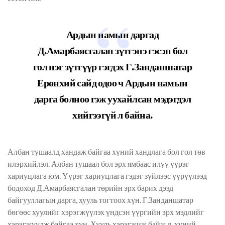
Ардын намын даргад
Д.Амарбаясгалан зүтгэнэ гэсэн бол
гол нэг зүтгүүр гэгдэх Г.Занданшатар
Ерөнхий сайд одоо ч Ардын намын
дарга болноо гэж уухайлсан мэдэгдэл
хийгээгүй л байна.
Албан тушаалд хандаж байгаа хүний хандлага бол гол төв
илэрхийлэл. Албан тушаал бол эрх ямбаас илүү үүрэг
хариуцлага юм. Үүрэг хариуцлага гэдэг зүйлээс үүрүүлээд
бодоход Д.Амарбаясгалан төрийн эрх барих дээд
байгууллагын дарга, хууль тогтоох хүн. Г.Занданшатар
бөгөөс хуулийг хэрэгжүүлэх үндсэн үүргийн эрх мэдлийг
хэрэгжүүлж байгаа хүн. Хууль хэрэгжиж байж л, хүний