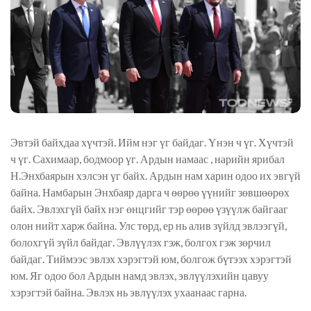
Эвтэй байхдаа хүчтэй. Ийм нэг үг байдаг. Үнэн ч үг. Хүчтэй
ч үг. Сахимаар, бодмоор үг. Ардын намаас , нарийн ярибал
Н.Энхбаярын хэлсэн үг байх. Ардын нам харин одоо их эвгүй
байна. Намбарын Энхбаяр дарга ч өөрөө үүнийг зөвшөөрөх
байх. Эвлэхгүй байх нэг өнцгийг тэр өөрөө үзүүлж байгааг
олон нийт харж байна. Улс төрд, ер нь алив зүйлд эвлээгүй,
болохгүй зүйл байдаг. Эвлүүлэх гэж, болгох гэж зөрчил
байдаг. Тиймээс эвлэх хэрэгтэй юм, болгож бүтээх хэрэгтэй
юм. Яг одоо бол Ардын намд эвлэх, эвлүүлэхийн цавуу
хэрэгтэй байна. Эвлэх нь эвлүүлэх ухаанаас гарна.