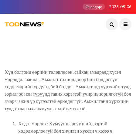
Өнөөдөр:
2026-08-06
Хүн болгонд өөрийн төлөвлөсөн, сайхан амьдралд хүсэл
мөрөөдөл байдаг. Амжилт тохиолдлоор бий болдоггүй
хөдөлмөрийн үр дүнд бий болдог. Амжилтанд хүрэхийн тулд
зорилгоо нэн түрүүнд тавих хэрэгтэй учир нь зорилгогүй бол
ямар ч ажил үр бүтээлтэй өрнөдөггүй. Амжилтанд хүрэхийн
тулд та дараах алхмуудыг хийж үзээрэй.
Хөдөлмөрлөх: Хүмүүс шаргуу шийдвэртэй
хөдөлмөрлөөгүй бол хичнээн хүссэн ч хэзээ ч