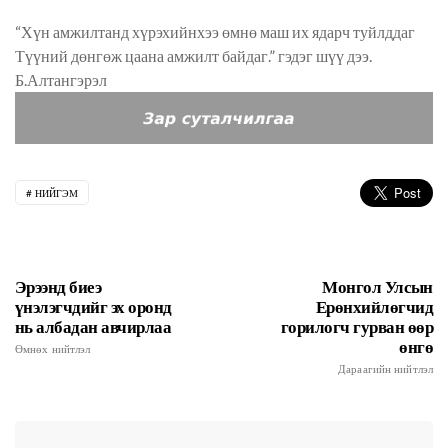
“Хүн амжилтанд хүрэхийнхээ өмнө маш их ядарч туйлддаг
Түүний дөнгөж цаана амжилт байдаг.” гэдэг шүү дээ.
Б.Алтангэрэл
НИЙГЭМ
Эрээнд биеэ
Монгол Улсын
үнэлэгчдийг эх оронд
Ерөнхийлөгчид
нь албадан авчирлаа
горилогч гурван өөр
өнгө
Өмнөх нийтлэл
Дараагийн нийтлэл