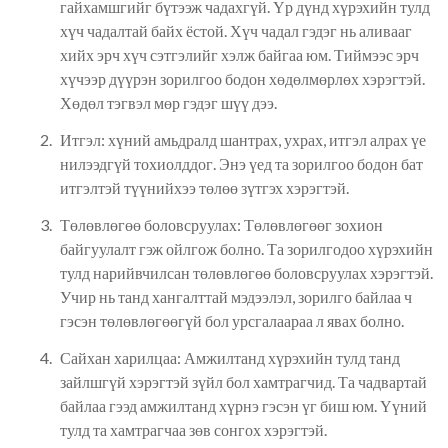
гайхамшгийг бүтээж чадахгүй. Үр дүнд хүрэхийн тулд
хүч чадалтай байх ёстой. Хүч чадал гэдэг нь аливааг
хийх эрч хүч сэтгэлийг хэлж байгаа юм. Тиймээс эрч
хүчээр дүүрэн зорилгоо бодон хөдөлмөрлөх хэрэгтэй.
Хөдөл тэгвэл мөр гэдэг шүү дээ.
Итгэл: хүний амьдралд шантрах, ухрах, итгэл алрах үе
нилээдгүй тохиолддог. Энэ үед та зорилгоо бодон бат
итгэлтэй түүнийхээ төлөө зүтгэх хэрэгтэй.
Төлөвлөгөө боловсруулах: Төлөвлөгөөг зохион
байгуулалт гэж ойлгож болно. Та зорилгодоо хүрэхийн
тулд нарийвчилсан төлөвлөгөө боловсруулах хэрэгтэй.
Учир нь танд хангалттай мэдээлэл, зорилго байлаа ч
гэсэн төлөвлөгөөгүй бол урсгалаараа л явах болно.
Сайхан харилцаа: Амжилтанд хүрэхийн тулд танд
зайлшгүй хэрэгтэй зүйл бол хамтрагчид. Та чадвартай
байлаа гээд амжилтанд хүрнэ гэсэн үг биш юм. Үүний
тулд та хамтрагчаа зөв сонгох хэрэгтэй.