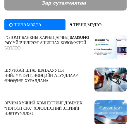
ШИНЭ МЭДЭЭ
ТРЕНД МЭДЭЭ
ГОЛОМТ БАНКНЫ ХАРИЛЦАГЧИД SAMSUNG
PAY ҮЙЛЧИЛГЭЭГ АШИГЛАХ БОЛОМЖТОЙ
БОЛЛОО
ШУУРХАЙ ШТАБ ШАТАХУУНЫ
НИЙЛҮҮЛЭЛТ, НӨӨЦИЙН АСУУДЛААР
ӨНӨӨДӨР ХУРАЛДАНА
ЭРЧИМ ХҮЧНИЙ ХЭМНЭЛТИЙГ ДЭМЖИХ
“НОГООН ӨРХ” ХЭРЭГЛЭЭНИЙ ЗЭЭЛИЙГ
НЭВТРҮҮЛЛЭЭ