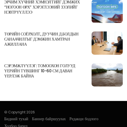
ЭРЧИМ ХҮЧНИЙ ХЭМНЭЛТИЙГ ДЭМЖИХ
“НОГООН ӨРХ” ХЭРЭГЛЭЭНИЙ ЗЭЭЛИЙГ
НЭВТРҮҮЛЛЭЭ
ТӨРИЙН СОЁРХОЛТ, ДУУЧИН Д.БОЛДЫН
САНААЧИЛГЫГ ДЭМЖИН ХАМТРАН
АЖИЛЛАНА
СЭРЭМЖЛҮҮЛЭГ: ТОМООХОН ГОЛУУД
ҮЕРИЙН ТҮВШИНГ 10-60 СМ ДАВАН
ҮЕРЛЭЖ БАЙНА
© Copyright 2026
Бидний тухай
Баннер байршуулах
Редакци бодлого
Холбоо барих