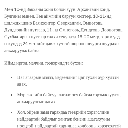
Мөн 10-нд Завханы хойд болон зүүн, Архангайн хойд,
Булганы өмнөд, Төв аймгийн баруун хэсгээр, 10-11-нд
шилжих шөнө Баянхонгор, Өвөрхангай, Өмнөговь,
Дундговийн нутгаар, 11-нд Өмнөговь, Дундговь, Дорноговь,
Сүхбаатарын нутгаар салхи секундэд 18-20 метр, зарим үед
секундэд 24 метрийг давж хүчтэй шороон шуурга шуурахыг
анхааруулж байна.
Иймд иргэд, малчид, тээвэрчид та бүхэн:
Цаг агаарын мэдээ, мэдээллийг цаг тухай бүр хүлээн
авах,
Мэргэжлийн байгууллагаас өгч байгаа сэрэмжлүүлэг,
анхааруулгыг дагах;
Хол, ойрын замд гарахдаа тээврийн хэрэгслийн
найдвартай байдлыг хангаж бензин, шатахууны
нөөцтэй, найдвартай харилцаа холбооны хэрэгсэлтэй