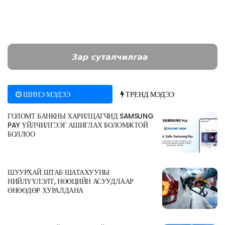
ШИНЭ МЭДЭЭ
ТРЕНД МЭДЭЭ
ГОЛОМТ БАНКНЫ ХАРИЛЦАГЧИД SAMSUNG
PAY ҮЙЛЧИЛГЭЭГ АШИГЛАХ БОЛОМЖТОЙ
БОЛЛОО
ШУУРХАЙ ШТАБ ШАТАХУУНЫ
НИЙЛҮҮЛЭЛТ, НӨӨЦИЙН АСУУДЛААР
ӨНӨӨДӨР ХУРАЛДАНА