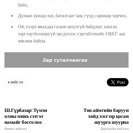
байх,
Дулаан хувцаслах, баталгаат зам, гүүр, гармаар зорчих,
Ой, хээрт явахдаа галын аюулгүй байдлыг хангах
зэргээр болзошгүй эрсдэлээс сэргийлэхийг ОБЕГ-аас
зөвлөж байна.
НИЙГЭМ
Ш.Гүрбазар: Түмэн
Төв аймгийн баруун
олны минь сэтгэл
хойд хэсгээр цасан
намайг босголоо
шуурга шуурна
Өмнөх нийтлэл
Дараагийн нийтлэл