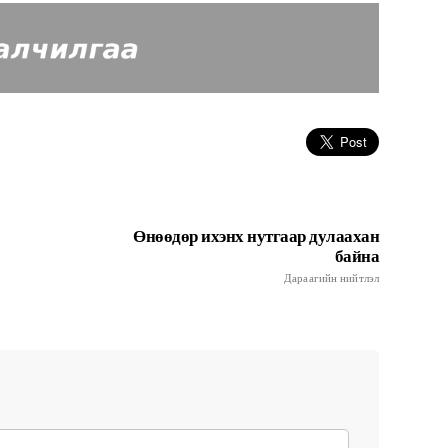
Өнөөдөр ихэнх нутгаар дулаахан
байна
Дараагийн нийтлэл