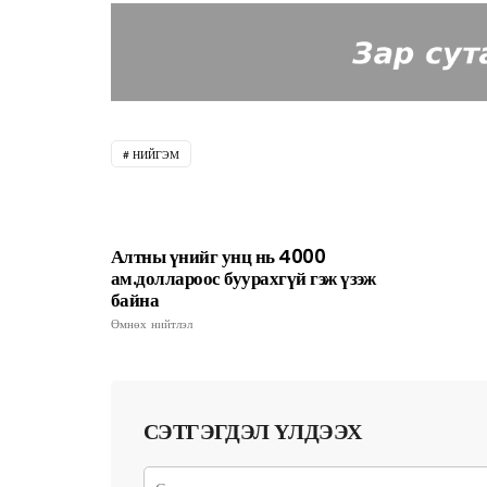
НИЙГЭМ
Алтны үнийг унц нь 4000
ам.доллароос буурахгүй гэж үзэж
байна
Өмнөх нийтлэл
СЭТГЭГДЭЛ ҮЛДЭЭХ