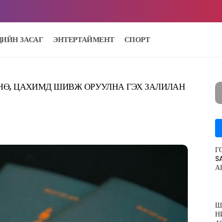
ДИЙН ЗАСАГ
ЭНТЕРТАЙМЕНТ
СПОРТ
НӨ, ЦАХИМД ШИВЖ ОРУУЛНА ГЭХ ЗАЛИЛАН
Г
S
А
Ш
Н