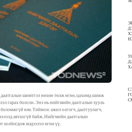
А
Э
Д
Х
Н
Т
Д
Х
С
Г
 даатгалын шимтгэл нөхөн төлж өгнө, цахимд шивж
С
ээлэл гарах болсон. Энэ нь нийгмийн даатгалын хууль
ч боломжгүй юм. Тиймээс ажил олгогч, даатгуулагч,
дээлэлд автахгүй байж, Нийгмийн даатгалын
 холбогдож мэдээлэл өгнө үү.