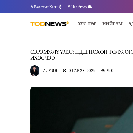
#Валютын Ханш
# Цаг Агаар
УЛС ТӨР
НИЙГЭМ
Э
СЭРЭМЖЛҮҮЛЭГ: НДШ НӨХӨН ТӨЛЖ ӨГ
ИХЭСЧЭЭ
АДМИН
10 САР 23, 2025
250