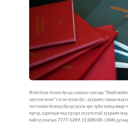
Фэйсбүүк болон бусад сошиал сувгаар "Нийгмийн
оруулж өгнө" гэсэн хууль бус, хуурамч, ташаа мэд
тогтоомж болоод бусад хууль эрх зүйн хувьд ямар 
иргэд, харилцагчид тдээрх агуулгатай хуурамч мэ
байгууллагын 7777-1289, 11328030- (304) дугаарт