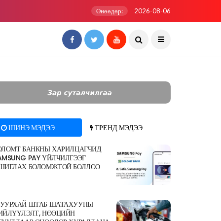
Өнөөдөр:
2026-08-06
ШИНЭ МЭДЭЭ
ТРЕНД МЭДЭЭ
ОЛОМТ БАНКНЫ ХАРИЛЦАГЧИД
AMSUNG PAY ҮЙЛЧИЛГЭЭГ
ШИГЛАХ БОЛОМЖТОЙ БОЛЛОО
УУРХАЙ ШТАБ ШАТАХУУНЫ
ИЙЛҮҮЛЭЛТ, НӨӨЦИЙН