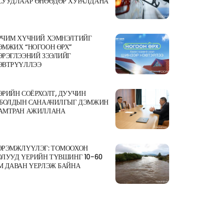
СУУДЛААР ӨНӨӨДӨР ХУРАЛДАНА
РЧИМ ХҮЧНИЙ ХЭМНЭЛТИЙГ
ЭМЖИХ “НОГООН ӨРХ”
ЭРЭГЛЭЭНИЙ ЗЭЭЛИЙГ
ЭВТРҮҮЛЛЭЭ
ӨРИЙН СОЁРХОЛТ, ДУУЧИН
.БОЛДЫН САНААЧИЛГЫГ ДЭМЖИН
АМТРАН АЖИЛЛАНА
ЭРЭМЖЛҮҮЛЭГ: ТОМООХОН
ОЛУУД ҮЕРИЙН ТҮВШИНГ 10-60
М ДАВАН ҮЕРЛЭЖ БАЙНА