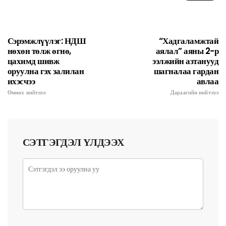
Сэрэмжлүүлэг: НДШ
“Хадгаламжтай
нөхөн төлж өгнө,
аялал” аяны 2-р
цахимд шивж
ээлжийн азтанууд
оруулна гэх залилан
шагналаа гардан
ихэсчээ
авлаа
Өмнөх нийтлэл
Дараагийн нийтлэл
СЭТГЭГДЭЛ ҮЛДЭЭХ