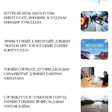
ШУУРХАЙ ШТАБ ШАТАХУУНЫ
НИЙЛҮҮЛЭЛТ, НӨӨЦИЙН АСУУДЛААР
ӨНӨӨДӨР ХУРАЛДАНА
ЭРЧИМ ХҮЧНИЙ ХЭМНЭЛТИЙГ ДЭМЖИХ
“НОГООН ӨРХ” ХЭРЭГЛЭЭНИЙ ЗЭЭЛИЙГ
НЭВТРҮҮЛЛЭЭ
ТӨРИЙН СОЁРХОЛТ, ДУУЧИН Д.БОЛДЫН
САНААЧИЛГЫГ ДЭМЖИН ХАМТРАН
АЖИЛЛАНА
СЭРЭМЖЛҮҮЛЭГ: ТОМООХОН ГОЛУУД
ҮЕРИЙН ТҮВШИНГ 10-60 СМ ДАВАН
ҮЕРЛЭЖ БАЙНА