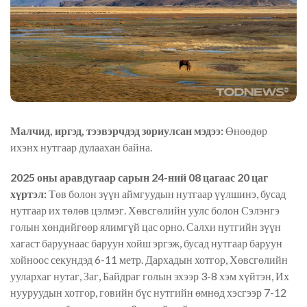
Малчид, иргэд, тээвэрчдэд зориулсан мэдээ:
Өнөөдөр
ихэнх нутгаар дулаахан байна.
2025 оны аравдугаар сарын 24-ний 08 цагаас 20 цаг
хүртэл:
Төв болон зүүн аймгуудын нутгаар үүлшинэ, бусад
нутгаар их төлөв цэлмэг. Хөвсгөлийн уулс болон Сэлэнгэ
голын хөндийгөөр ялимгүй цас орно. Салхи нутгийн зүүн
хагаст баруунаас баруун хойш эргэж, бусад нутгаар баруун
хойноос секундэд 6-11 метр. Дархадын хотгор, Хөвсгөлийн
уулархаг нутаг, Заг, Байдраг голын эхээр 3-8 хэм хүйтэн, Их
нууруудын хотгор, говийн бүс нутгийн өмнөд хэсгээр 7-12