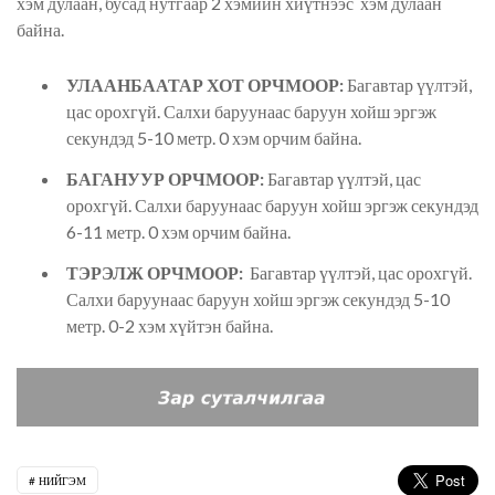
хэм дулаан, бусад нутгаар 2 хэмийн хйүтнээс хэм дулаан
байна.
УЛААНБААТАР ХОТ ОРЧМООР:
Багавтар үүлтэй,
цас орохгүй. Салхи баруунаас баруун хойш эргэж
секундэд 5-10 метр. 0 хэм орчим байна.
БАГАНУУР ОРЧМООР:
Багавтар үүлтэй, цас
орохгүй. Салхи баруунаас баруун хойш эргэж секундэд
6-11 метр. 0 хэм орчим байна.
ТЭРЭЛЖ ОРЧМООР:
Багавтар үүлтэй, цас орохгүй.
Салхи баруунаас баруун хойш эргэж секундэд 5-10
метр. 0-2 хэм хүйтэн байна.
НИЙГЭМ