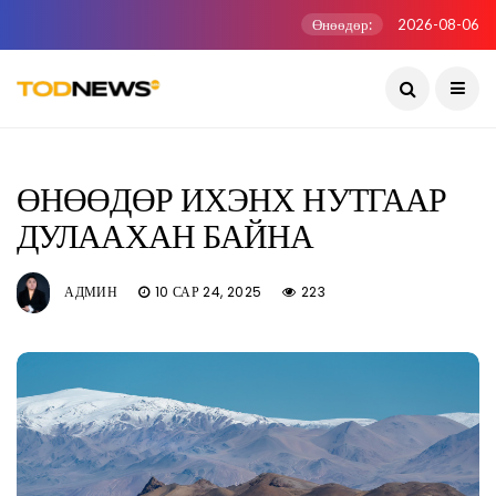
Өнөөдөр:
2026-08-06
ӨНӨӨДӨР ИХЭНХ НУТГААР
ДУЛААХАН БАЙНА
АДМИН
10 САР 24, 2025
223