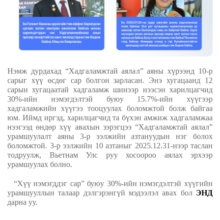
Нэмж дурдахад “Хадгаламжтай аялал” аяны хүрээнд 10-р
сарыг хүү өсдөг сар болгон зарласан. Энэ хугацаанд 12
сарын хугацаатай хадгаламж шинээр нээсэн харилцагчид
30%-ийн нэмэгдэлтэй буюу 15.7%-ийн хүүгээр
хадгаламжийн хүүгээ тооцуулах боломжтой болж байгаа
юм. Иймд иргэд, харилцагчид та бүхэн амжиж хадгаламжаа
нээгээд өндөр хүү авахын зэрэгцээ “Хадгаламжтай аялал”
урамшуулалт аяны 3-р ээлжийн азтануудын нэг болох
боломжтой. 3-р ээлжийн 10 азтаныг 2025.12.31-нээр таслан
тодруулж, Вьетнам Улс руу хосоороо аялах эрхээр
урамшуулах болно.
“Хүү нэмэгддэг сар” буюу 30
%
-ийн нэмэгдэлтэй хүүгийн
урамшууллын талаар дэлгэрэнгүй мэдээлэл авах бол
ЭНД
дарна уу.