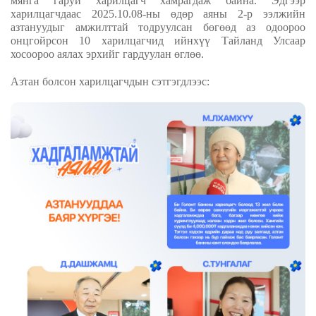
мянга гаруй харилцагч хамрагдаж байна. Эдгээр
харилцагчдаас 2025.10.08-ны өдөр аяны 2-р ээлжийн
азтануудыг амжилттай тодруулсан бөгөөд аз одоороо
онцгойрсон 10 харилцагчид ийнхүү Тайланд Улсаар
хосоороо аялах эрхийг гардуулан өглөө.
Азтан болсон харилцагчдын сэтгэгдлээс
: