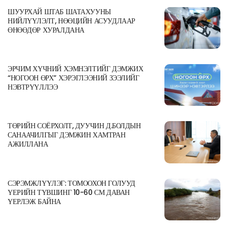
ШУУРХАЙ ШТАБ ШАТАХУУНЫ
НИЙЛҮҮЛЭЛТ, НӨӨЦИЙН АСУУДЛААР
ӨНӨӨДӨР ХУРАЛДАНА
ЭРЧИМ ХҮЧНИЙ ХЭМНЭЛТИЙГ ДЭМЖИХ
“НОГООН ӨРХ” ХЭРЭГЛЭЭНИЙ ЗЭЭЛИЙГ
НЭВТРҮҮЛЛЭЭ
ТӨРИЙН СОЁРХОЛТ, ДУУЧИН Д.БОЛДЫН
САНААЧИЛГЫГ ДЭМЖИН ХАМТРАН
АЖИЛЛАНА
СЭРЭМЖЛҮҮЛЭГ: ТОМООХОН ГОЛУУД
ҮЕРИЙН ТҮВШИНГ 10-60 СМ ДАВАН
ҮЕРЛЭЖ БАЙНА