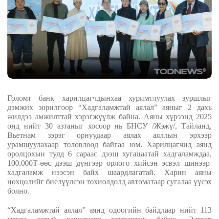
Голомт банк харилцагчдынхаа хуримтлуулах зуршлыг
дэмжих зорилгоор
“Хадгаламжтай аялал” аяныг 2 дахь
жилдээ амжилттай хэрэгжүүлж байна. Аяны хүрээнд 2025
онд нийт 30 азтаныг хосоор нь БНСУ
/Жэжү/, Тайланд,
Вьетнам зэрэг орнуудаар аялах аяллын эрхээр
урамшуулахаар төлөвлөөд байгаа юм. Харилцагчид аянд
оролцохын тулд
6
сараас дээш хугацаатай хадгаламждаа,
100,000
₮-өөс дээш дүнгээр
орлого хийсэн эсвэл шинээр
хадгаламж нээсэн байх шаардлагатай. Харин аяны
нөхцөлийг биелүүлсэн тохиолдолд автоматаар сугалаа үүсэх
болно.
“Хадгаламжтай аялал” аянд одоогийн байдлаар нийт 113