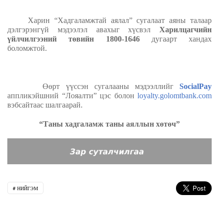
Харин “Хадгаламжтай аялал” сугалаат аяны талаар
дэлгэрэнгүй мэдээлэл авахыг хүсвэл
Харилцагчийн
үйлчилгээний төвийн 1800-1646
дугаарт хандах
боломжтой.
Өөрт
үүссэн сугалааны мэдээллийг
SocialPay
аппликэйшний
“
Лояалти
”
цэс болон
loyalty.golomtbank.com
вэбсайтаас шалгаарай.
“Таны хадгаламж таны аяллын хөтөч”
НИЙГЭМ