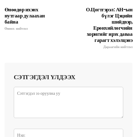
Өнөөдөр ихэнх
О.Цогтгэрэл: АН-ын
нутгаар дулаахан
бүлэг Цэцийн
байна
шийдвэр,
Ерөнхийлөгчийн
Өмнөх нийтлэл
хоригийг ирэх даваа
гарагт хэлэлцэнэ
Дараагийн нийтлэл
СЭТГЭГДЭЛ ҮЛДЭЭХ