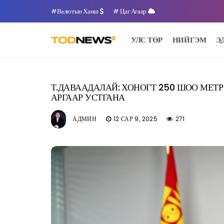
#Валютын Ханш
# Цаг Агаар
УЛС ТӨР
НИЙГЭМ
Э
Т.ДАВААДАЛАЙ: ХОНОГТ 250 ШОО МЕТ
АРГААР УСТГАНА
АДМИН
12 САР 9, 2025
271