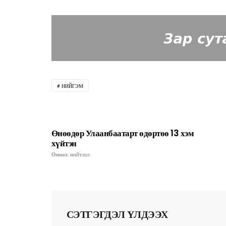
НИЙГЭМ
Өнөөдөр Улаанбаатарт өдөртөө 13 хэм
хүйтэн
Өмнөх нийтлэл
СЭТГЭГДЭЛ ҮЛДЭЭХ