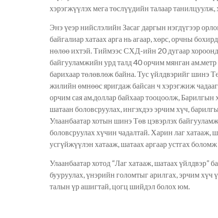
хэрэгжүүлэх мега төслүүдийн талаар танилцуулж, 
Энэ үеэр нийслэлийн Засаг даргын нэгдүгээр орло
байгалиар хатаах арга нь агаар, хөрс, орчны бохир
нөлөө ихтэй. Тиймээс СХД-ийн 20 дугаар хороонд
байгууламжийн урд талд 40 орчим мянган ам.метр 
барихаар төлөвлөж байна. Тус үйлдвэрийг шинэ Тө
жилийн өмнөөс яригдаж байсан ч хэрэгжиж чадаа
орчим сая ам.доллар байхаар тооцоолж, Барилгын х
шатаан боловсруулах, ингэхдээ эрчим хүч, барилгын
Улаанбаатар хотын шинэ Төв цэвэрлэх байгууламж 
боловсруулах хүчин чадалтай. Харин лаг хатааж, 
усгүйжүүлэн хатааж, шатаах аргаар устгах боломж 
Улаанбаатар хотод “Лаг хатааж, шатаах үйлдвэр” б
бууруулах, үнэрийн голомтыг арилгах, эрчим хүч ү
талын үр ашигтай, цогц шийдэл болох юм.