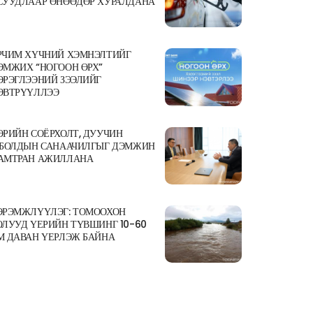
СУУДЛААР ӨНӨӨДӨР ХУРАЛДАНА
РЧИМ ХҮЧНИЙ ХЭМНЭЛТИЙГ
ЭМЖИХ “НОГООН ӨРХ”
ЭРЭГЛЭЭНИЙ ЗЭЭЛИЙГ
ЭВТРҮҮЛЛЭЭ
ӨРИЙН СОЁРХОЛТ, ДУУЧИН
.БОЛДЫН САНААЧИЛГЫГ ДЭМЖИН
АМТРАН АЖИЛЛАНА
ЭРЭМЖЛҮҮЛЭГ: ТОМООХОН
ОЛУУД ҮЕРИЙН ТҮВШИНГ 10-60
М ДАВАН ҮЕРЛЭЖ БАЙНА