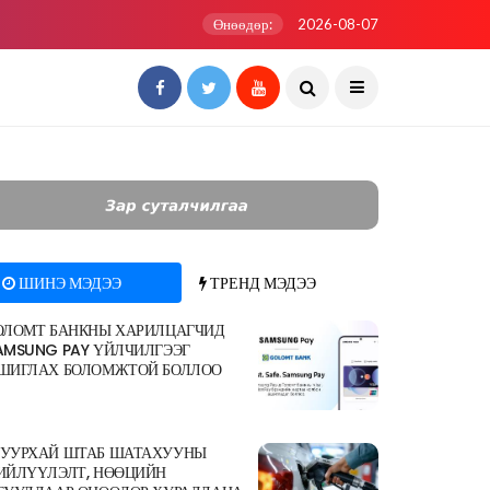
Өнөөдөр:
2026-08-07
ШИНЭ МЭДЭЭ
ТРЕНД МЭДЭЭ
ОЛОМТ БАНКНЫ ХАРИЛЦАГЧИД
AMSUNG PAY ҮЙЛЧИЛГЭЭГ
ШИГЛАХ БОЛОМЖТОЙ БОЛЛОО
УУРХАЙ ШТАБ ШАТАХУУНЫ
ИЙЛҮҮЛЭЛТ, НӨӨЦИЙН