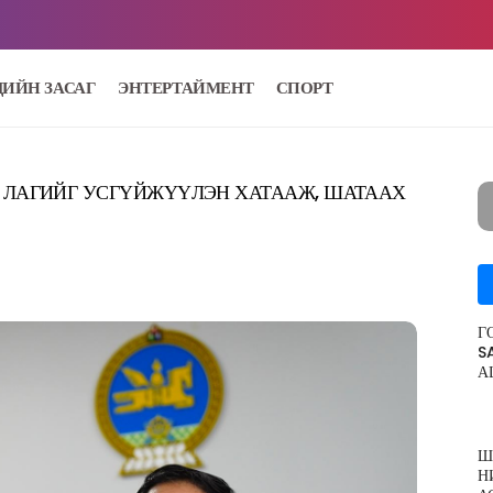
ДИЙН ЗАСАГ
ЭНТЕРТАЙМЕНТ
СПОРТ
Р ЛАГИЙГ УСГҮЙЖҮҮЛЭН ХАТААЖ, ШАТААХ
Г
S
А
Ш
Н