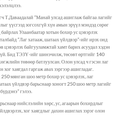
хэлэлцлээ.
гч Т.Даваадалай “Манай улсад ашиглаж байгаа лагийг
длыг үүсгээд зогсохгүй хүн амын эрүүл мэндэд сөрөг
 байрлах Улаанбаатар хотын бохир ус цэвэрлэх
талбайд “Лаг хатааж, шатаах үйлдвэр”-ийг ирэх онд
в цэвэрлэх байгууламжтай хамт барих асуудал хэдэн
гүй. Бид ТЭЗҮ-ийг шинэчилж, төсөвт өртгийг 140
өгжлийн төвөөр батлуулсан. Олон улсад ч гэсэн лаг
 хог хаягдал гаргаж авах зэргээр ашигладаг.
250 мянган шоо метр бохир ус цэвэрлэх, лаг
шатаах үйлдвэр барьснаар хоногт 250 шоо метр лагийг
бүрдэнэ” гэлээ.
арьснаар нийслэлийн хөрс, ус, агаарын бохирдлыг
йлдвэрлэх, хог хаягдлыг дахин ашиглах зэрэг олон