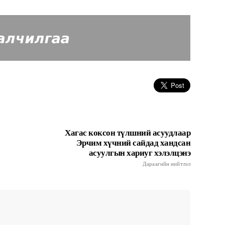
Хагас коксон түлшний асуудлаар
Эрчим хүчний сайдад хандсан
асуулгын хариуг хэлэлцэнэ
Дараагийн нийтлэл