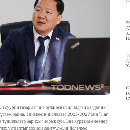
А
Э
Д
Х
Н
Т
Д
Х
С
Г
С
й суурин газар лагийг булж эсвэл ил задгай хаядаг нь
үүсгэж байна. Тиймээс нийслэлээс 2025-2027 онд “Лаг
н түншлэлээр барихыг зорьж буй. Энэ хүрээнд өнөөдөр
лэх уулзалтыг зохион байгуулж, нийслэлээс