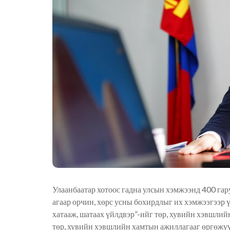
Улаанбаатар хотоос гадна улсын хэмжээнд 400 гару
агаар орчин, хөрс усны бохирдлыг их хэмжээгээр 
хатааж, шатаах үйлдвэр”-ийг төр, хувийн хэвшлий
төр, хувийн хэвшлийн хамтын ажиллагааг өргөжүү