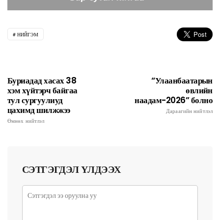
НИЙГЭМ
Буриадад хасах 38
“Улаанбаатарын
хэм хүйтэрч байгаа
өвлийн
тул сургуулиуд
наадам-2026” болно
цахимд шилжжээ
Дараагийн нийтлэл
Өмнөх нийтлэл
СЭТГЭГДЭЛ ҮЛДЭЭХ