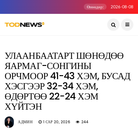
Өнөөдөр:
2026-08-08
УЛААНБААТАРТ ШӨНӨДӨӨ
ЯАРМАГ-СОНГИНЫ
ОРЧМООР 41-43 ХЭМ, БУСАД
ХЭСГЭЭР 32-34 ХЭМ,
ӨДӨРТӨӨ 22-24 ХЭМ
ХҮЙТЭН
АДМИН
1 САР 20, 2026
244