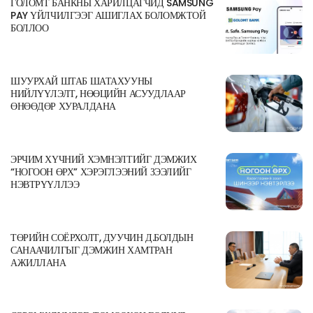
ГОЛОМТ БАНКНЫ ХАРИЛЦАГЧИД SAMSUNG
PAY ҮЙЛЧИЛГЭЭГ АШИГЛАХ БОЛОМЖТОЙ
БОЛЛОО
ШУУРХАЙ ШТАБ ШАТАХУУНЫ
НИЙЛҮҮЛЭЛТ, НӨӨЦИЙН АСУУДЛААР
ӨНӨӨДӨР ХУРАЛДАНА
ЭРЧИМ ХҮЧНИЙ ХЭМНЭЛТИЙГ ДЭМЖИХ
“НОГООН ӨРХ” ХЭРЭГЛЭЭНИЙ ЗЭЭЛИЙГ
НЭВТРҮҮЛЛЭЭ
ТӨРИЙН СОЁРХОЛТ, ДУУЧИН Д.БОЛДЫН
САНААЧИЛГЫГ ДЭМЖИН ХАМТРАН
АЖИЛЛАНА