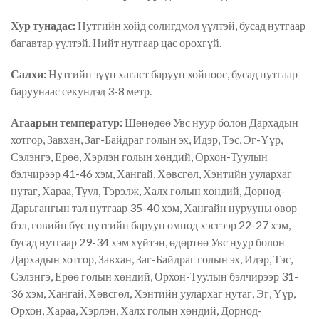
Хур тунадас:
Нутгийн хойд солигдмол үүлтэй, бусад нутгаар
багавтар үүлтэй. Нийт нутгаар цас орохгүй.
Салхи:
Нутгийн зүүн хагаст баруун хойноос, бусад нутгаар
баруунаас секундэд 3-8 метр.
Агаарын температур:
Шөнөдөө Увс нуур болон Дархадын
хотгор, Завхан, Заг-Байдраг голын эх, Идэр, Тэс, Эг-Үүр,
Сэлэнгэ, Ерөө, Хэрлэн голын хөндий, Орхон-Туулын
бэлчирээр 41-46 хэм, Хангай, Хөвсгөл, Хэнтийн уулархаг
нутаг, Хараа, Туул, Тэрэлж, Халх голын хөндий, Дорнод-
Дарьгангын тал нутгаар 35-40 хэм, Хангайн нурууны өвөр
бэл, говийн бүс нутгийн баруун өмнөд хэсгээр 22-27 хэм,
бусад нутгаар 29-34 хэм хүйтэн, өдөртөө Увс нуур болон
Дархадын хотгор, Завхан, Заг-Байдраг голын эх, Идэр, Тэс,
Сэлэнгэ, Ерөө голын хөндий, Орхон-Туулын бэлчирээр 31-
36 хэм, Хангай, Хөвсгөл, Хэнтийн уулархаг нутаг, Эг, Үүр,
Орхон, Хараа, Хэрлэн, Халх голын хөндий, Дорнод-