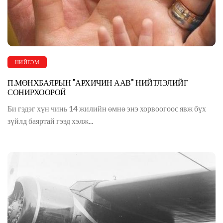
НИЙГЭМ
П.МӨНХБАЯРЫН "АРХИЧИН ААВ" НИЙТЛЭЛИЙГ
СОНИРХООРОЙ
Би гэдэг хүн чинь 14 жилийн өмнө энэ хорвоогоос явж бүх
зүйлд баяртай гээд хэлж...