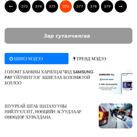
373
374
375
376
377
378
379
ШИНЭ МЭДЭЭ
ТРЕНД МЭДЭЭ
ГОЛОМТ БАНКНЫ ХАРИЛЦАГЧИД SAMSUNG
PAY ҮЙЛЧИЛГЭЭГ АШИГЛАХ БОЛОМЖТОЙ
БОЛЛОО
ШУУРХАЙ ШТАБ ШАТАХУУНЫ
НИЙЛҮҮЛЭЛТ, НӨӨЦИЙН АСУУДЛААР
ӨНӨӨДӨР ХУРАЛДАНА