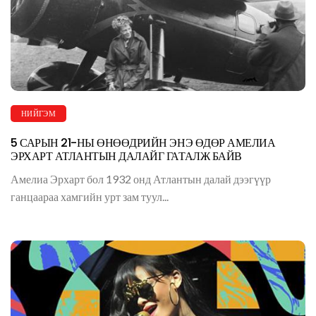
НИЙГЭМ
5 САРЫН 21-НЫ ӨНӨӨДРИЙН ЭНЭ ӨДӨР АМЕЛИА
ЭРХАРТ АТЛАНТЫН ДАЛАЙГ ГАТАЛЖ БАЙВ
Амелиа Эрхарт бол 1932 онд Атлантын далай дээгүүр
ганцаараа хамгийн урт зам туул...