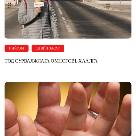
НИЙГЭМ
ЭДИЙН ЗАСАГ
ТОД СУРВАЛЖЛАГА ӨМНӨГОВЬ ХААЛГА