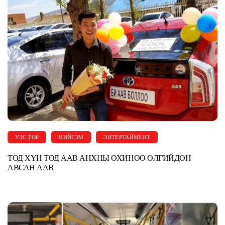
УЛС ТӨР
НИЙГЭМ
ЭНТЕРТАЙМЕНТ
ТОД ХҮН ТОД ААВ АНХНЫ ОХИНОО ӨЛГИЙДӨН
АВСАН ААВ