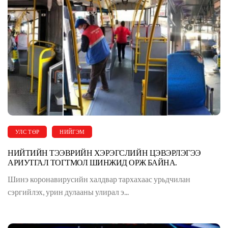
УЛС ТӨР
НИЙГЭМ
НИЙТИЙН ТЭЭВРИЙН ХЭРЭГСЛИЙН ЦЭВЭРЛЭГЭЭ
АРИУТГАЛ ТОГТМОЛ ШИНЖИД ОРЖ БАЙНА.
Шинэ коронавирусийн халдвар тархахаас урьдчилан
сэргийлэх, урин дулааны улирал э...