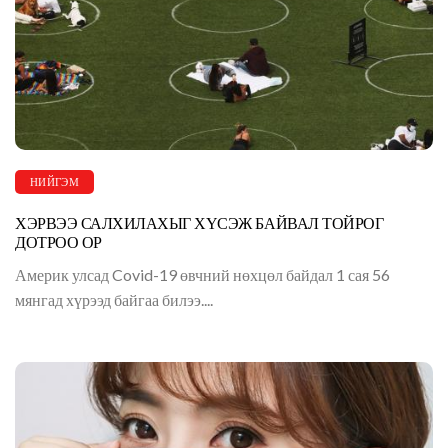
НИЙГЭМ
ХЭРВЭЭ САЛХИЛАХЫГ ХҮСЭЖ БАЙВАЛ ТОЙРОГ
ДОТРОО ОР
Америк улсад Covid-19 өвчний нөхцөл байдал 1 сая 56
мянгад хүрээд байгаа билээ....