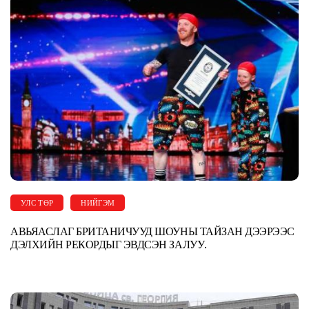
УЛС ТӨР
НИЙГЭМ
АВЬЯАСЛАГ БРИТАНИЧУУД ШОУНЫ ТАЙЗАН ДЭЭРЭЭС
ДЭЛХИЙН РЕКОРДЫГ ЭВДСЭН ЗАЛУУ.