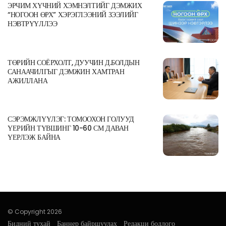
ЭРЧИМ ХҮЧНИЙ ХЭМНЭЛТИЙГ ДЭМЖИХ
“НОГООН ӨРХ” ХЭРЭГЛЭЭНИЙ ЗЭЭЛИЙГ
НЭВТРҮҮЛЛЭЭ
ТӨРИЙН СОЁРХОЛТ, ДУУЧИН Д.БОЛДЫН
САНААЧИЛГЫГ ДЭМЖИН ХАМТРАН
АЖИЛЛАНА
СЭРЭМЖЛҮҮЛЭГ: ТОМООХОН ГОЛУУД
ҮЕРИЙН ТҮВШИНГ 10-60 СМ ДАВАН
ҮЕРЛЭЖ БАЙНА
© Copyright 2026
Бидний тухай
Баннер байршуулах
Редакци бодлого