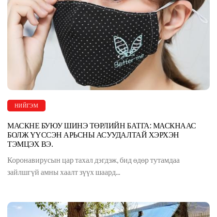
НИЙГЭМ
МАСКНЕ БУЮУ ШИНЭ ТӨРЛИЙН БАТГА: МАСКНААС
БОЛЖ ҮҮССЭН АРЬСНЫ АСУУДАЛТАЙ ХЭРХЭН
ТЭМЦЭХ ВЭ.
Коронавирусын цар тахал дэгдэж, бид өдөр тутамдаа
зайлшгүй амны хаалт зүүх шаард...