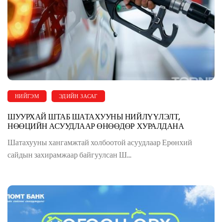
НИЙГЭМ
ЭДИЙН ЗАСАГ
ШУУРХАЙ ШТАБ ШАТАХУУНЫ НИЙЛҮҮЛЭЛТ,
НӨӨЦИЙН АСУУДЛААР ӨНӨӨДӨР ХУРАЛДАНА
Шатахууны хангамжтай холбоотой асуудлаар Ерөнхий
сайдын захирамжаар байгуулсан Ш...