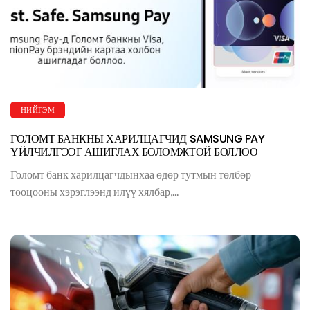
НИЙГЭМ
ГОЛОМТ БАНКНЫ ХАРИЛЦАГЧИД SAMSUNG PAY
ҮЙЛЧИЛГЭЭГ АШИГЛАХ БОЛОМЖТОЙ БОЛЛОО
Голомт банк харилцагчдынхаа өдөр тутмын төлбөр
тооцооны хэрэглээнд илүү хялбар,...