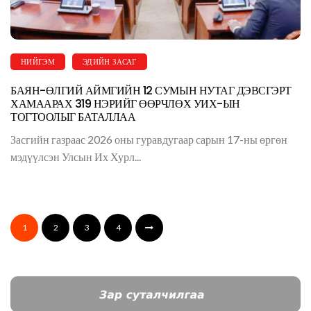
НИЙГЭМ
ЭДИЙН ЗАСАГ
БАЯН-ӨЛГИЙ АЙМГИЙН 12 СУМЫН НУТАГ ДЭВСГЭРТ
ХАМААРАХ 319 НЭРИЙГ ӨӨРЧЛӨХ УИХ-ЫН
ТОГТООЛЫГ БАТАЛЛАА
Засгийн газраас 2026 оны гуравдугаар сарын 17-ны өргөн
мэдүүлсэн Улсын Их Хурл...
1
2
3
4