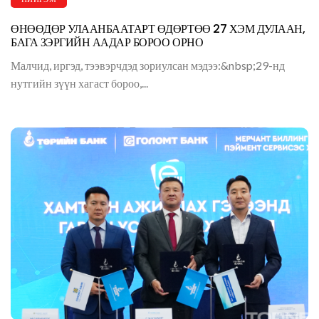
ӨНӨӨДӨР УЛААНБААТАРТ ӨДӨРТӨӨ 27 ХЭМ ДУЛААН,
БАГА ЗЭРГИЙН ААДАР БОРОО ОРНО
Малчид, иргэд, тээвэрчдэд зориулсан мэдээ:&nbsp;29-нд
нутгийн зүүн хагаст бороо,...