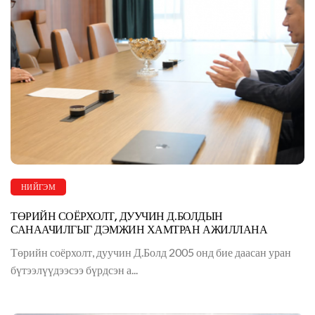
НИЙГЭМ
ТӨРИЙН СОЁРХОЛТ, ДУУЧИН Д.БОЛДЫН
САНААЧИЛГЫГ ДЭМЖИН ХАМТРАН АЖИЛЛАНА
Төрийн соёрхолт, дуучин Д.Болд 2005 онд бие даасан уран
бүтээлүүдээсээ бүрдсэн а...