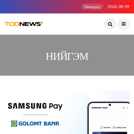
Өнөөдөр:
2026-08-09
НИЙГЭМ