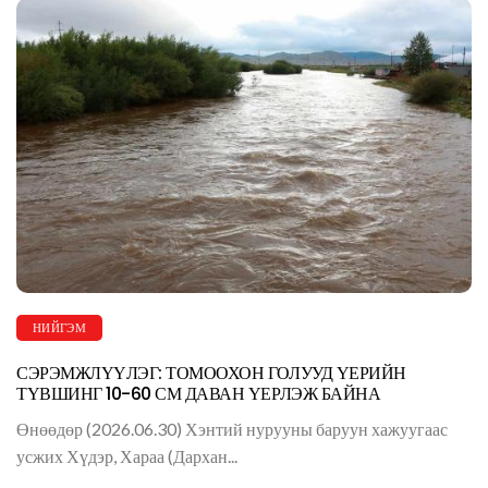
НИЙГЭМ
СЭРЭМЖЛҮҮЛЭГ: ТОМООХОН ГОЛУУД ҮЕРИЙН
ТҮВШИНГ 10-60 СМ ДАВАН ҮЕРЛЭЖ БАЙНА
Өнөөдөр (2026.06.30) Хэнтий нурууны баруун хажуугаас
усжих Хүдэр, Хараа (Дархан...