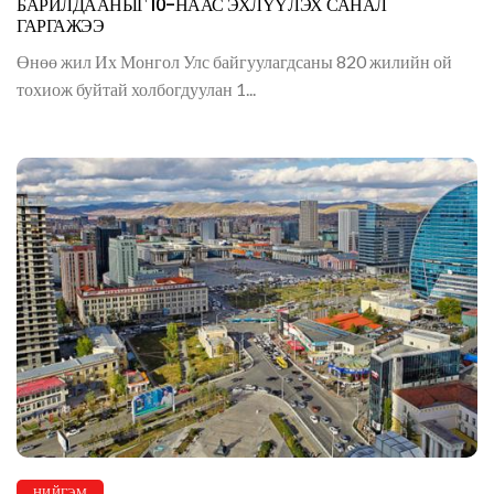
БАРИЛДААНЫГ 10-НААС ЭХЛҮҮЛЭХ САНАЛ
ГАРГАЖЭЭ
Өнөө жил Их Монгол Улс байгуулагдсаны 820 жилийн ой
тохиож буйтай холбогдуулан 1...
НИЙГЭМ