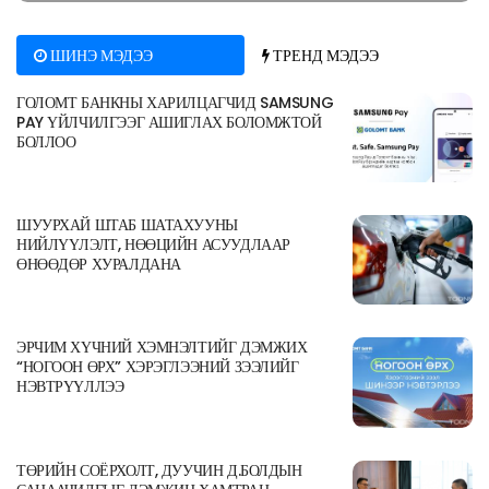
ШИНЭ МЭДЭЭ
ТРЕНД МЭДЭЭ
ГОЛОМТ БАНКНЫ ХАРИЛЦАГЧИД SAMSUNG
PAY ҮЙЛЧИЛГЭЭГ АШИГЛАХ БОЛОМЖТОЙ
БОЛЛОО
ШУУРХАЙ ШТАБ ШАТАХУУНЫ
НИЙЛҮҮЛЭЛТ, НӨӨЦИЙН АСУУДЛААР
ӨНӨӨДӨР ХУРАЛДАНА
ЭРЧИМ ХҮЧНИЙ ХЭМНЭЛТИЙГ ДЭМЖИХ
“НОГООН ӨРХ” ХЭРЭГЛЭЭНИЙ ЗЭЭЛИЙГ
НЭВТРҮҮЛЛЭЭ
ТӨРИЙН СОЁРХОЛТ, ДУУЧИН Д.БОЛДЫН