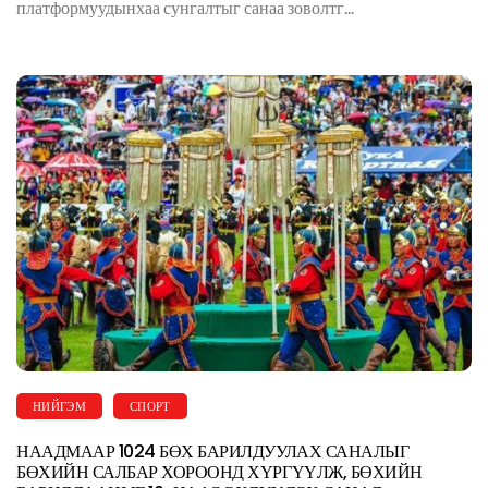
платформуудынхаа сунгалтыг санаа зоволтг...
НИЙГЭМ
СПОРТ
НААДМААР 1024 БӨХ БАРИЛДУУЛАХ САНАЛЫГ
БӨХИЙН САЛБАР ХОРООНД ХҮРГҮҮЛЖ, БӨХИЙН