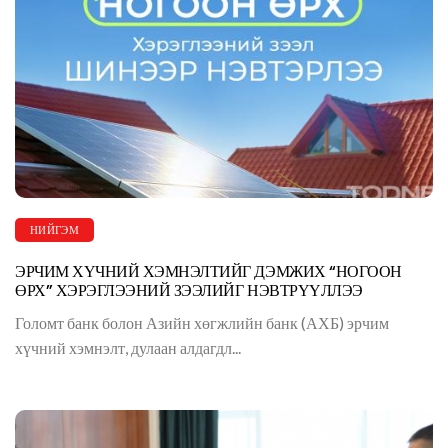
НИЙГЭМ
ЭРЧИМ ХҮЧНИЙ ХЭМНЭЛТИЙГ ДЭМЖИХ “НОГООН
ӨРХ” ХЭРЭГЛЭЭНИЙ ЗЭЭЛИЙГ НЭВТРҮҮЛЛЭЭ
Голомт банк болон Азийн хөгжлийн банк (АХБ) эрчим
хүчний хэмнэлт, дулаан алдагдл...