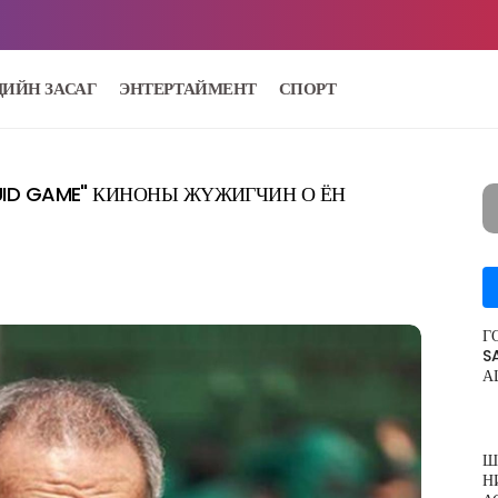
ДИЙН ЗАСАГ
ЭНТЕРТАЙМЕНТ
СПОРТ
ID GAME" КИНОНЫ ЖҮЖИГЧИН О ЁН
Г
S
А
Ш
Н