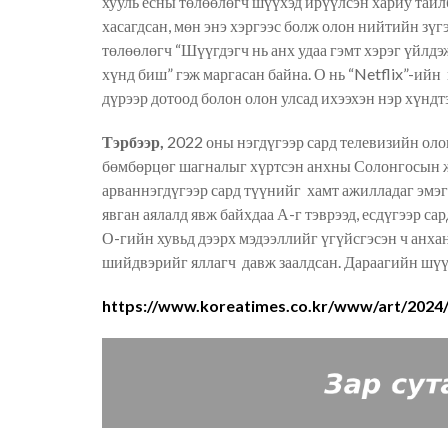
хууль ёсны төлөөлөгч шүүхэд ирүүлсэн хариу тайл
хасагдсан, мөн энэ хэргээс болж олон нийтийн
зүг
төлөөлөгч “Шүүгдэгч нь анх удаа гэмт хэрэг үйлдэж
хүнд биш” гэж марга
сан байна
. О
нь “
Netflix
”-ийн
дүрээр дотоод болон олон улсад ихээхэн нэр хүндт
Тэр
б
ээр,
2022 оны нэгдүгээр сард телевизийн ол
бөмбөрцөг шагналыг хүртсэн анхны Солонгосын ж
арваннэгдүгээр сард түүнийг хамт ажилладаг эмэгт
явган аялалд явж байхдаа А-г тэврээд, есдүгээр са
О-гийн хувьд дээрх мэдээллийг үгүйсгэсэн ч анха
шийдвэрийг яллагч давж заалдсан. Дараагийн шүүх
https://www.koreatimes.co.kr/www/art/2024