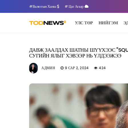
#Валютын Ханш
# Цаг Агаар
УЛС ТӨР
НИЙГЭМ
Э
ДАВЖ ЗААЛДАХ ШАТНЫ ШҮҮХЭЭС "SQU
СУГИЙН ЯЛЫГ ХЭВЭЭР НЬ ҮЛДЭЭЖЭЭ
АДМИН
9 САР 2, 2024
424