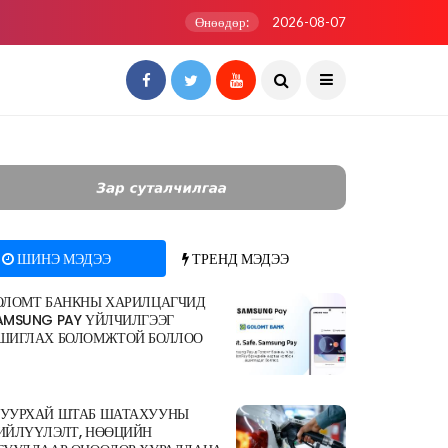
Өнөөдөр:
2026-08-07
ШИНЭ МЭДЭЭ
ТРЕНД МЭДЭЭ
ОЛОМТ БАНКНЫ ХАРИЛЦАГЧИД
AMSUNG PAY ҮЙЛЧИЛГЭЭГ
ШИГЛАХ БОЛОМЖТОЙ БОЛЛОО
УУРХАЙ ШТАБ ШАТАХУУНЫ
ИЙЛҮҮЛЭЛТ, НӨӨЦИЙН