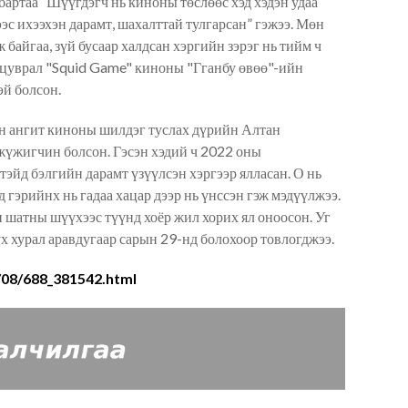
бартаа “Шүүгдэгч нь киноны төслөөс хэд хэдэн удаа
ээс ихээхэн дарамт, шахалттай тулгарсан
” гэ
жээ
. Мөн
 байгаа, зүй бусаар халдсан хэргийн зэрэг нь тийм ч
цуврал "Squid Game" киноны "Гганбу өвөө"-ийн
эй болсон.
он ангит киноны шилдэг туслах дүрийн Алтан
үжигчин болсон. Гэсэн хэдий ч 2022 оны
эйд бэлгийн дарамт үзүүлсэн хэргээр ялласан. О нь
рд гэрийнх нь гадаа хацар дээр нь үнссэн гэж мэдүүлжээ.
н шатны шүүхээс түүнд хоёр жил хорих ял оноо
сон
. Уг
 хурал аравдугаар сарын 29-нд болохоор товлогджээ.
/08/688_381542.html