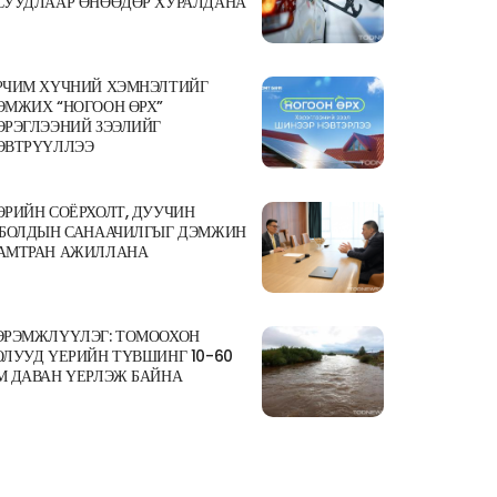
СУУДЛААР ӨНӨӨДӨР ХУРАЛДАНА
РЧИМ ХҮЧНИЙ ХЭМНЭЛТИЙГ
ЭМЖИХ “НОГООН ӨРХ”
ЭРЭГЛЭЭНИЙ ЗЭЭЛИЙГ
ЭВТРҮҮЛЛЭЭ
ӨРИЙН СОЁРХОЛТ, ДУУЧИН
.БОЛДЫН САНААЧИЛГЫГ ДЭМЖИН
АМТРАН АЖИЛЛАНА
ЭРЭМЖЛҮҮЛЭГ: ТОМООХОН
ОЛУУД ҮЕРИЙН ТҮВШИНГ 10-60
М ДАВАН ҮЕРЛЭЖ БАЙНА