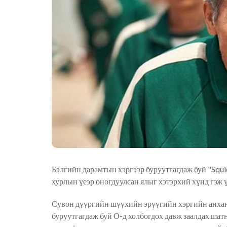
Бэлгийн дарамтын хэргээр буруутгагдаж буй "Sq
хурлын үеэр оногдуулсан ялыг хэтэрхий хүнд гэж ү
Сувон дүүргийн шүүхийн эрүүгийн хэргийн анхан
буруутгагдаж буй О-д холбогдох давж заалдах шат