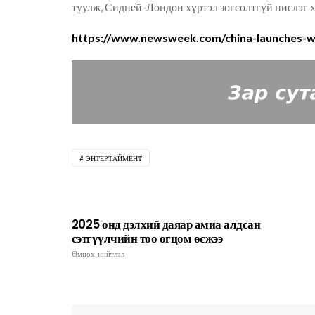
туулж, Сидней-Лондон хүртэл зогсолтгүй нислэг 
https://www.newsweek.com/china-launches-wo
ЭНТЕРТАЙМЕНТ
2025 онд дэлхий даяар амиа алдсан
сэтгүүлчийн тоо огцом өсжээ
Өмнөх нийтлэл