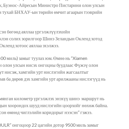
лж, Буэнос-Айресын Министро Пистарини олон улсын
н тухай
БНХАУ-ын
төрийн өмчит агаарын тээврийн
сэн
бөгөөд аяллаа үргэлжлүүлэхийн
жлэн солих зорилгоор Шинэ Зеландын Окленд хотод
 Окленд хотоос аялл
аа эхэлжээ.
400 миль) замыг туулах
юм. Өмнө нь “
Xiamen
олон улсын нисэх онгоцны буудлаас Фүжэү олон
нут
нисэж, хамгийн урт нислэгийн жагсаалтыг
ав ба дөрөв дэх хамгийн урт арилжааны нислэгүүд нь
 мянган километр үргэлжлэх энэхүү шинэ
маршрут
нь
ын хоорондох шууд нислэгийн цоорхойг нөхөж байна.
осон өмнөд чиглэлийн коридор
ыг
нээ
сэн” гэжээ.
0ULR
”
онгоцоор 22 цагийн дотор 9500 миль замыг