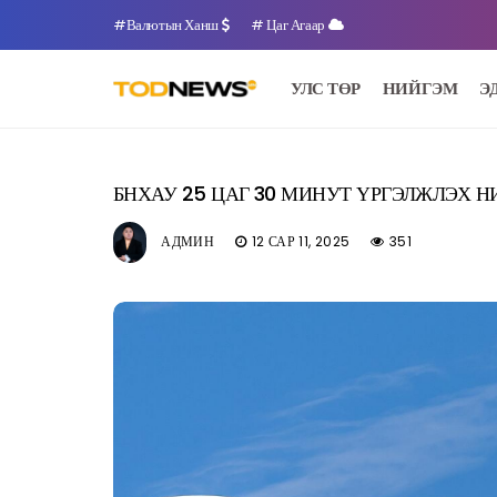
#Валютын Ханш
# Цаг Агаар
УЛС ТӨР
НИЙГЭМ
Э
БНХАУ 25 ЦАГ 30 МИНУТ ҮРГЭЛЖЛЭХ 
АДМИН
12 САР 11, 2025
351