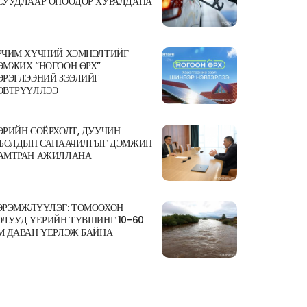
СУУДЛААР ӨНӨӨДӨР ХУРАЛДАНА
РЧИМ ХҮЧНИЙ ХЭМНЭЛТИЙГ
ЭМЖИХ “НОГООН ӨРХ”
ЭРЭГЛЭЭНИЙ ЗЭЭЛИЙГ
ЭВТРҮҮЛЛЭЭ
ӨРИЙН СОЁРХОЛТ, ДУУЧИН
.БОЛДЫН САНААЧИЛГЫГ ДЭМЖИН
АМТРАН АЖИЛЛАНА
ЭРЭМЖЛҮҮЛЭГ: ТОМООХОН
ОЛУУД ҮЕРИЙН ТҮВШИНГ 10-60
М ДАВАН ҮЕРЛЭЖ БАЙНА