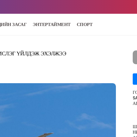
ДИЙН ЗАСАГ
ЭНТЕРТАЙМЕНТ
СПОРТ
НИСЛЭГ ҮЙЛДЭЖ ЭХЭЛЖЭЭ
Г
S
А
Ш
Н