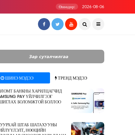
Өнөөдөр:
2026-08-06
ШИНЭ МЭДЭЭ
ТРЕНД МЭДЭЭ
ОЛОМТ БАНКНЫ ХАРИЛЦАГЧИД
AMSUNG PAY ҮЙЛЧИЛГЭЭГ
ШИГЛАХ БОЛОМЖТОЙ БОЛЛОО
УУРХАЙ ШТАБ ШАТАХУУНЫ
ИЙЛҮҮЛЭЛТ, НӨӨЦИЙН