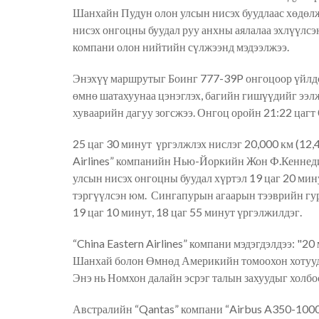
Шанхайн Пудун олон улсын нисэх буудлаас хөдө
нисэх онгоцны буудал руу анхны аялалаа эхлүүлсэ
компани олон нийтийн сүлжээнд мэдэ
элжээ
.
Энэхүү маршрутыг Боинг 777-39P онгоцоор үйл
д
өмнө
шатахуунаа
цэнэглэх,
багийн гишүүдийг
ээл
хуваарийн дагуу зогс
жээ
. Онгоц оройн 21:22 цагт
25 цаг 30 минут үргэлжлэх
нислэг
20,000 км (12,
Airlines
”
компанийн Нью-Йоркийн Жон Ф.Кеннеди 
улсын нисэх онгоцны бууд
ал
хүртэл 19 цаг 20 ми
тэргүүлсэн юм.
Сингапурын агаарын тээврийн гур
19 цаг 10 минут, 18 цаг 55 минут
үргэлжилдэг
.
“
China Eastern Airlines
”
компани мэдэгдэлдээ: "20
Шанхай болон Өмнөд Америкийн томоохон хотууд
Энэ нь Номхон далайн эсрэг талын захуудыг холб
Австралийн
“
Qantas
”
компани
“
Airbus A350-100