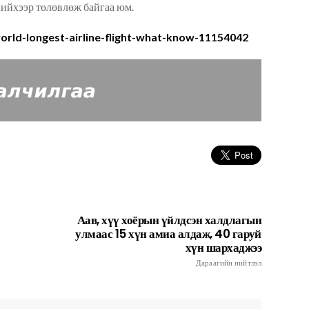
хийхээр төлөвлөж байгаа
юм.
rld-longest-airline-flight-what-know-11154042
Аав, хүү хоёрын үйлдсэн халдлагын
улмаас 15 хүн амиа алдаж, 40 гаруй
хүн шархаджээ
Дараагийн нийтлэл