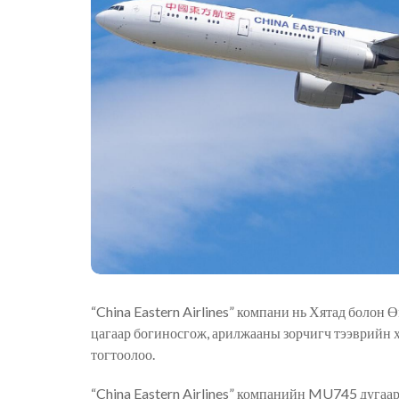
“
China Eastern Airlines
”
компани нь Хятад болон Ө
цагаа
р
богиносгож, арилжааны зорчигч тээврийн 
тогтоолоо.
“
China Eastern Airlines
”
компанийн MU745 дугаарта