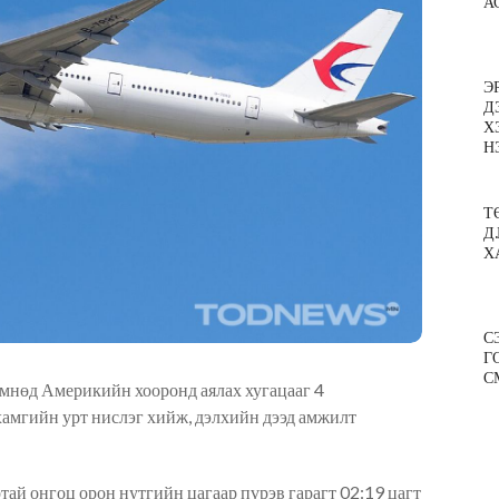
А
Э
Д
Х
Н
Т
Д
Х
С
Г
С
мнөд Америкийн хооронд аялах хугацааг 4
хамгийн урт нислэг
хийж,
дэлхийн дээд амжилт
й онгоц орон нутгийн цагаар пүрэв гарагт 02:19 цагт