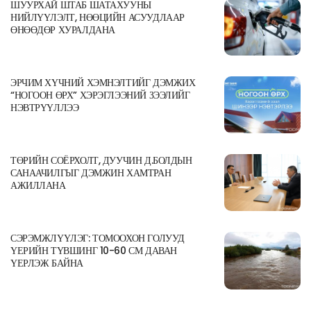
ШУУРХАЙ ШТАБ ШАТАХУУНЫ
НИЙЛҮҮЛЭЛТ, НӨӨЦИЙН АСУУДЛААР
ӨНӨӨДӨР ХУРАЛДАНА
ЭРЧИМ ХҮЧНИЙ ХЭМНЭЛТИЙГ ДЭМЖИХ
“НОГООН ӨРХ” ХЭРЭГЛЭЭНИЙ ЗЭЭЛИЙГ
НЭВТРҮҮЛЛЭЭ
ТӨРИЙН СОЁРХОЛТ, ДУУЧИН Д.БОЛДЫН
САНААЧИЛГЫГ ДЭМЖИН ХАМТРАН
АЖИЛЛАНА
СЭРЭМЖЛҮҮЛЭГ: ТОМООХОН ГОЛУУД
ҮЕРИЙН ТҮВШИНГ 10-60 СМ ДАВАН
ҮЕРЛЭЖ БАЙНА