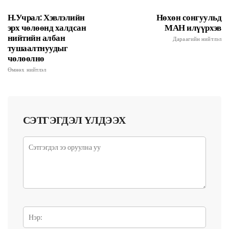
Н.Учрал: Хэвлэлийн
Нөхөн сонгуульд
эрх чөлөөнд халдсан
МАН илүүрхэв
нийтийн албан
Дараагийн нийтлэл
тушаалтнуудыг
чөлөөлнө
Өмнөх нийтлэл
СЭТГЭГДЭЛ ҮЛДЭЭХ