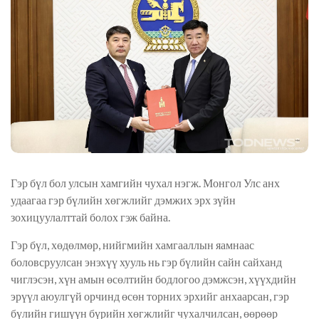
Гэр бүл бол улсын хамгийн чухал нэгж. Монгол Улс анх
удаагаа гэр бүлийн хөгжлийг дэмжих эрх зүйн
зохицуулалттай болох гэж байна.
Гэр бүл, хөдөлмөр, нийгмийн хамгааллын яамнаас
боловсруулсан энэхүү хууль нь гэр бүлийн сайн сайханд
чиглэсэн, хүн амын өсөлтийн бодлогоо дэмжсэн, хүүхдийн
эрүүл аюулгүй орчинд өсөн торних эрхийг анхаарсан, гэр
бүлийн гишүүн бүрийн хөгжлийг чухалчилсан, өөрөөр