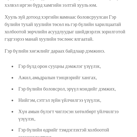
хэлвэл иргэн бүрд хамгийн ээлтэй хууль юм.
Хууль зүй дотоод хэргийн яамнаас боловсруулсан Гэр
бүлийн тухай хуулийн төсөл нь гэр бүлийн харилцаатай
холбоотой зөрчлийн асуудлуудыг шийдвэрлэх зорилготой
гэдгээрээ манай хуулийн төслөөс ялгаатай.
Гэр бүлийн хөгжлийг дараах байдлаар дэмжинэ.
Гэр бүлд орон сууцны дэмжлэг үзүүлэх,
Ажил, амьдралын тэнцвэрийг хангах,
Гэр бүлийн боловсрол, эрүүл мэндийг дэмжих,
Нийгэм, сэтгэл зүйн үйлчилгээ үзүүлэх,
Хүн амын бүлэгт чиглэсэн хөтөлбөрт үйлчилгээ
үзүүлэх,
Гэр бүлийн өдрийг тэмдэглэхтэй холбоотой
зохицуулалтууд