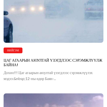
НИЙГЭМ
ЦАГ АГААРЫН АЮУЛТАЙ ҮЗЭГДЛЭЭС СЭРЭМЖЛҮҮЛЖ
БАЙНА!
Дохио!!! Цаг агаарын аюултай үзэгдлээс сэрэмжлүүлэх
мэдээ:&nbsp;12-ны өдөр Баян-...