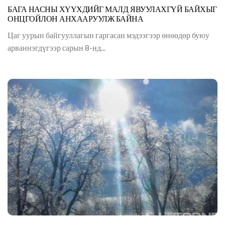
БАГА НАСНЫ ХҮҮХДИЙГ МАЛД ЯВУУЛАХГҮЙ БАЙХЫГ
ОНЦГОЙЛОН АНХААРУУЛЖ БАЙНА
Цаг уурын байгууллагын гаргасан мэдээгээр өнөөдөр буюу
арваннэгдүгээр сарын 8-нд...