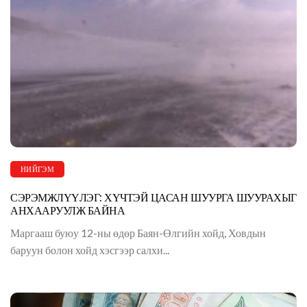
НИЙГЭМ
СЭРЭМЖЛҮҮЛЭГ: ХҮЧТЭЙ ЦАСАН ШУУРГА ШУУРАХЫГ
АНХААРУУЛЖ БАЙНА
Маргааш буюу 12-ны өдөр Баян-Өлгийн хойд, Ховдын
баруун болон хойд хэсгээр салхи...