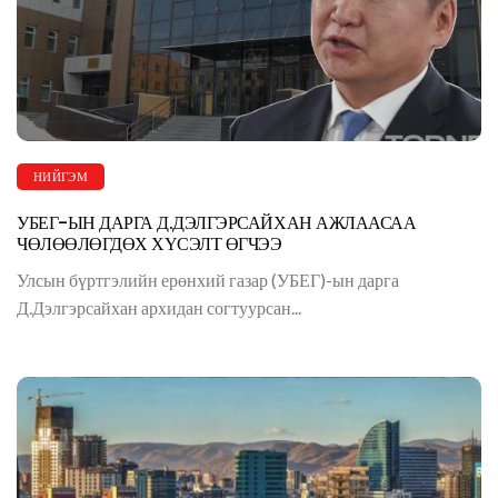
НИЙГЭМ
УБЕГ-ЫН ДАРГА Д.ДЭЛГЭРСАЙХАН АЖЛААСАА
ЧӨЛӨӨЛӨГДӨХ ХҮСЭЛТ ӨГЧЭЭ
Улсын бүртгэлийн ерөнхий газар (УБЕГ)-ын дарга
Д.Дэлгэрсайхан архидан согтуурсан...