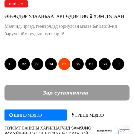
НИЙГЭМ
ӨНӨӨДӨР УЛААНБААТАРТ ӨДӨРТӨӨ 9 ХЭМ ДУЛААН
Малчид, иргэд, тээвэрчдэд зориулсан мэдээ:&nbsp;8-нд
баруун аймгуудын нутгаар, 9...
82
83
84
85
86
87
88
ШИНЭ МЭДЭЭ
ТРЕНД МЭДЭЭ
ГОЛОМТ БАНКНЫ ХАРИЛЦАГЧИД SAMSUNG
PAY ҮЙЛЧИЛГЭЭГ АШИГЛАХ БОЛОМЖТОЙ