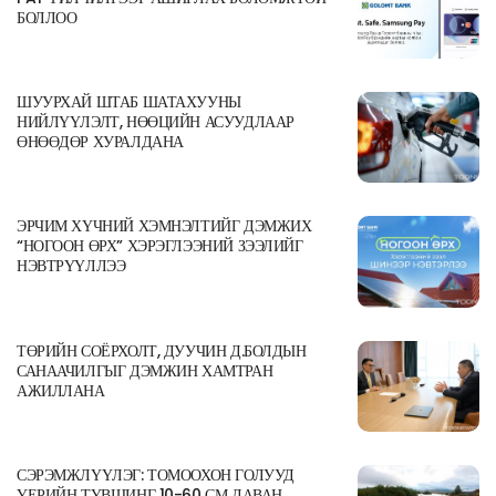
БОЛЛОО
ШУУРХАЙ ШТАБ ШАТАХУУНЫ
НИЙЛҮҮЛЭЛТ, НӨӨЦИЙН АСУУДЛААР
ӨНӨӨДӨР ХУРАЛДАНА
ЭРЧИМ ХҮЧНИЙ ХЭМНЭЛТИЙГ ДЭМЖИХ
“НОГООН ӨРХ” ХЭРЭГЛЭЭНИЙ ЗЭЭЛИЙГ
НЭВТРҮҮЛЛЭЭ
ТӨРИЙН СОЁРХОЛТ, ДУУЧИН Д.БОЛДЫН
САНААЧИЛГЫГ ДЭМЖИН ХАМТРАН
АЖИЛЛАНА
СЭРЭМЖЛҮҮЛЭГ: ТОМООХОН ГОЛУУД
ҮЕРИЙН ТҮВШИНГ 10-60 СМ ДАВАН