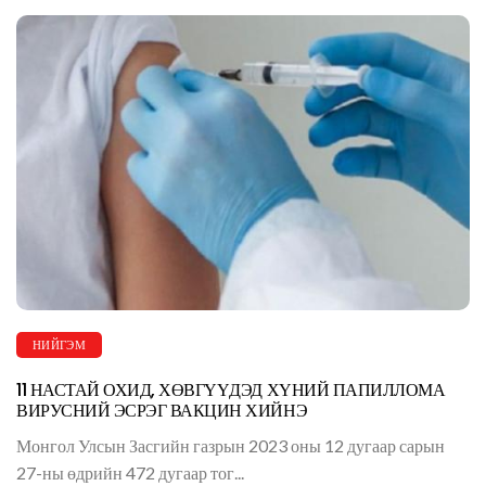
НИЙГЭМ
11 НАСТАЙ ОХИД, ХӨВГҮҮДЭД ХҮНИЙ ПАПИЛЛОМА
ВИРУСНИЙ ЭСРЭГ ВАКЦИН ХИЙНЭ
Монгол Улсын Засгийн газрын 2023 оны 12 дугаар сарын
27-ны өдрийн 472 дугаар тог...