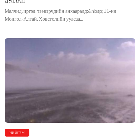
ДУЛААН
Малчид, иргэд, тээвэрчдийн анхааралд:&nbsp;11-нд
Монгол-Алтай, Хөвсгөлийн уулсаа...
НИЙГЭМ