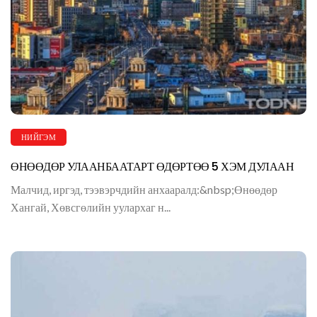
НИЙГЭМ
ӨНӨӨДӨР УЛААНБААТАРТ ӨДӨРТӨӨ 5 ХЭМ ДУЛААН
Малчид, иргэд, тээвэрчдийн анхааралд:&nbsp;Өнөөдөр
Хангай, Хөвсгөлийн уулархаг н...