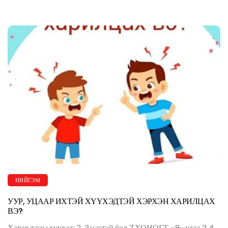
НИЙГЭМ
УУР, УЦААР ИХТЭЙ ХҮҮХЭДТЭЙ ХЭРХЭН ХАРИЛЦАХ
ВЭ?
Хэрэв таны хүүхэд: 2-3 настай бол 7 ХОНОГТ ~9~ удаа 3-4