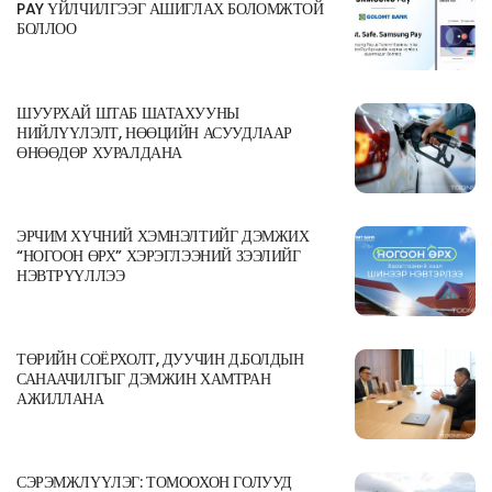
PAY ҮЙЛЧИЛГЭЭГ АШИГЛАХ БОЛОМЖТОЙ
БОЛЛОО
ШУУРХАЙ ШТАБ ШАТАХУУНЫ
НИЙЛҮҮЛЭЛТ, НӨӨЦИЙН АСУУДЛААР
ӨНӨӨДӨР ХУРАЛДАНА
ЭРЧИМ ХҮЧНИЙ ХЭМНЭЛТИЙГ ДЭМЖИХ
“НОГООН ӨРХ” ХЭРЭГЛЭЭНИЙ ЗЭЭЛИЙГ
НЭВТРҮҮЛЛЭЭ
ТӨРИЙН СОЁРХОЛТ, ДУУЧИН Д.БОЛДЫН
САНААЧИЛГЫГ ДЭМЖИН ХАМТРАН
АЖИЛЛАНА
СЭРЭМЖЛҮҮЛЭГ: ТОМООХОН ГОЛУУД