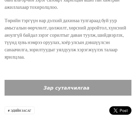
ажиллахаар тохиролцлоо.
Төрийн тэргүүн нар дэлхий дахинаа тулгараад буй уур
амьсгалын өөрчлөлт, цөлжилт, хөрсний доройтол, хүнсний
аюулгүй байдал зэрэг сорилтыг даван туулж, шийдвэрлэх,
түүнд хувь нэмрээ оруулах, хоёр улсын дэвшүүлсэн
санаачилга, зорилтуудыг уялдуулж хэрэгжүүлэх талаар
ярилцлаа.
ЭДИЙН ЗАСАГ