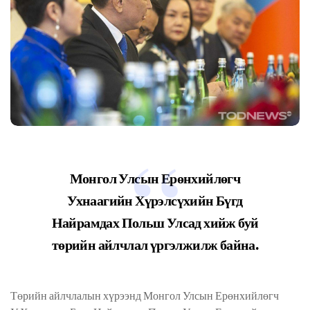
Монгол Улсын Ерөнхийлөгч
Ухнаагийн Хүрэлсүхийн Бүгд
Найрамдах Польш Улсад хийж буй
төрийн айлчлал үргэлжилж байна.
Төрийн айлчлалын хүрээнд Монгол Улсын Ерөнхийлөгч