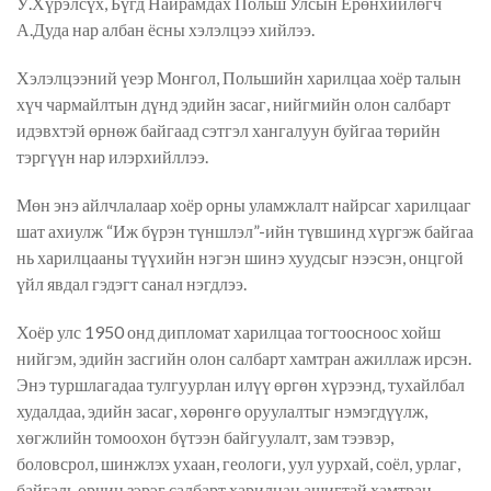
У.Хүрэлсүх, Бүгд Найрамдах Польш Улсын Ерөнхийлөгч
А.Дуда нар албан ёсны хэлэлцээ хийлээ.
Хэлэлцээний үеэр Монгол, Польшийн харилцаа хоёр талын
хүч чармайлтын дүнд эдийн засаг, нийгмийн олон салбарт
идэвхтэй өрнөж байгаад сэтгэл хангалуун буйгаа төрийн
тэргүүн нар илэрхийллээ.
Мөн энэ айлчлалаар хоёр орны уламжлалт найрсаг харилцааг
шат ахиулж “Иж бүрэн түншлэл”-ийн түвшинд хүргэж байгаа
нь харилцааны түүхийн нэгэн шинэ хуудсыг нээсэн, онцгой
үйл явдал гэдэгт санал нэгдлээ.
Хоёр улс 1950 онд дипломат харилцаа тогтоосноос хойш
нийгэм, эдийн засгийн олон салбарт хамтран ажиллаж ирсэн.
Энэ туршлагадаа тулгуурлан илүү өргөн хүрээнд, тухайлбал
худалдаа, эдийн засаг, хөрөнгө оруулалтыг нэмэгдүүлж,
хөгжлийн томоохон бүтээн байгуулалт, зам тээвэр,
боловсрол, шинжлэх ухаан, геологи, уул уурхай, соёл, урлаг,
байгаль орчин зэрэг салбарт харилцан ашигтай хамтран