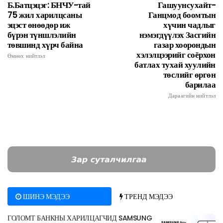
Б.Батцэцэг: БНЧУ-тай
Гашуунсухайт-
75 жил харилцсаны
Ганцмод боомтын
эцэст өнөөдөр иж
хүчин чадлыг
бүрэн түншлэлийн
нэмэгдүүлэх Засгийн
төвшинд хүрч байна
газар хоорондын
хэлэлцээрийг соёрхон
Өмнөх нийтлэл
батлах тухай хуулийн
төслийг өргөн
барилаа
Дараагийн нийтлэл
ШИНЭ МЭДЭЭ
ТРЕНД МЭДЭЭ
ГОЛОМТ БАНКНЫ ХАРИЛЦАГЧИД SAMSUNG