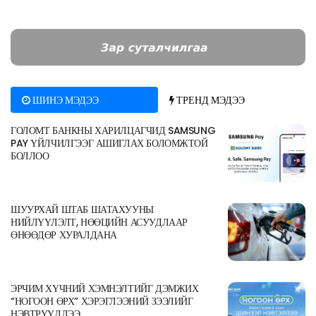
ШИНЭ МЭДЭЭ
ТРЕНД МЭДЭЭ
ГОЛОМТ БАНКНЫ ХАРИЛЦАГЧИД SAMSUNG
PAY ҮЙЛЧИЛГЭЭГ АШИГЛАХ БОЛОМЖТОЙ
БОЛЛОО
ШУУРХАЙ ШТАБ ШАТАХУУНЫ
НИЙЛҮҮЛЭЛТ, НӨӨЦИЙН АСУУДЛААР
ӨНӨӨДӨР ХУРАЛДАНА
ЭРЧИМ ХҮЧНИЙ ХЭМНЭЛТИЙГ ДЭМЖИХ
“НОГООН ӨРХ” ХЭРЭГЛЭЭНИЙ ЗЭЭЛИЙГ
НЭВТРҮҮЛЛЭЭ