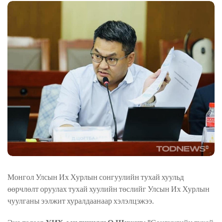
Монгол Улсын Их Хурлын сонгуулийн тухай хуульд
өөрчлөлт оруулах тухай хуулийн төслийг Улсын Их Хурлын
чуулганы ээлжит хуралдаанаар хэлэлцэжээ.