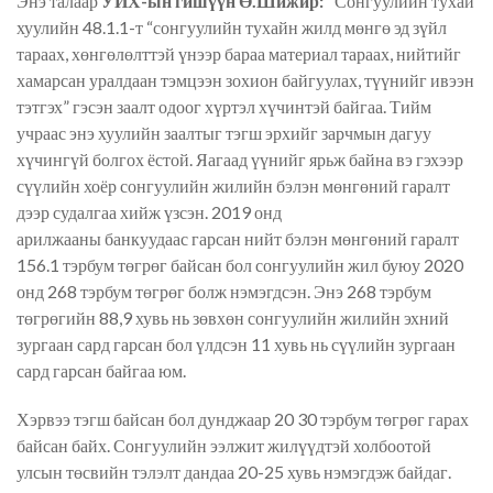
Энэ талаар
УИХ-ын гишүүн Ө.Шижир:
"Сонгуулийн тухай
хуулийн 48.1.1-т “сонгуулийн тухайн жилд мөнгө эд зүйл
тараах, хөнгөлөлттэй үнээр бараа материал тараах, нийтийг
хамарсан уралдаан тэмцээн зохион
байгуулах
, түүнийг ивээн
тэтгэх” гэсэн заалт одоог хүртэл хүчинтэй байгаа. Тийм
учраас энэ хуулийн заалтыг тэгш эрхийг зарчмын дагуу
хүчингүй болгох ёстой. Яагаад үүнийг ярьж байна вэ гэхээр
сүүлийн хоёр сонгуулийн жилийн бэлэн мөнгөний гаралт
дээр судалгаа хийж үзсэн. 2019 онд
арилжааны
банкуудаас
гарсан нийт бэлэн мөнгөний гаралт
156.1 тэрбум төгрөг байсан бол сонгуулийн жил буюу 2020
онд 268 тэрбум төгрөг болж нэмэгдсэн. Энэ 268 тэрбум
төгрөгийн 88,9 хувь нь зөвхөн сонгуулийн жилийн эхний
зургаан сард гарсан бол үлдсэн 11 хувь нь сүүлийн зургаан
сард гарсан байгаа юм.
Хэрвээ тэгш байсан бол дунджаар 20 30 тэрбум төгрөг гарах
байсан байх. Сонгуулийн ээлжит жилүүдтэй холбоотой
улсын төсвийн тэлэлт дандаа 20-25 хувь нэмэгдэж байдаг.