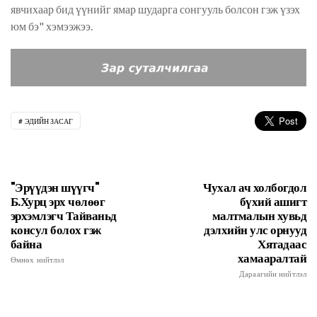
явчихаар бид үүнийг ямар
шударга
сонгууль болсон гэж үзэх
юм бэ" хэмээжээ.
ЭДИЙН ЗАСАГ
"Эрүүдэн шүүгч"
Чухал ач холбогдол
Б.Хурц эрх чөлөөг
бүхий ашигт
эрхэмлэгч Тайваньд
малтмалын хувьд
консул болох гэж
дэлхийн улс орнууд
байна
Хятадаас
хамааралтай
Өмнөх нийтлэл
Дараагийн нийтлэл