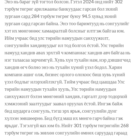
Энэ нь бараг зүй тогтол болсон. Гэтэл 2024 онд нийт 302
тэрбум төгрөг арилжааны
банкуудаас
гарсан бол эхний
зургаан сард 284 тэрбум төгрөг буюу 94.5 хувьд эхний
зургаан сард гарсан байна. Энэ тоо баримтууд нь сонгуулийг
хэт их мөнгөнөөс хамааралтай
болсныг
илтгэж байгаа юм.
Ийм учраас бид улс төрийн намуудын санхүүжилт,
сонгуулийн хандивуудыг ил тод болгох ёстой. Улс төрийн
намууд хандив авах эрхтэй ч компаниас хандив авч байгаа нь
нэг талаасаа зарчимгүй. Хувь хүн тухайн нам, нэр дэвшигчид
хандив өгч болно энэ нь тухайн хүний үзэл бодол. Харин
компани ашиг олж, бизнес орлого олохоос биш хувь хүний
үзэл бодлыг илэрхийлэхгүй. Тийм учраас бид цаашдаа Улс
төрийн намуудын тухайн хууль, Улс төрийн намуудын
санхүүжилт бэлэн мөнгөний хандив, гаргалт дээр тодорхой
хэмжээний заалтуудыг заавал оруулах ёстой. Ингэж байж
бид
шударга
сонгууль, тэгш эрх ярьж, сонгуулийн дүнг
хүлээн зөвшөөрнө. Бид бүгд маш их мөнгө гарч байна гэж
ярьдаг. Тэгэлгүй яах юм бэ. Нийт 301 тэрбум
төгрөгийн
268
тэрбум төгрөг нь зөвхөн сонгуулийн өмнөх саруудад гараад