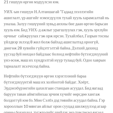
21 гишүүн өргөн мэдүүлсэн юм.
УИХ-ын гишүүн Н.Алтаншагай “Гадаад зээллэгийн
ашиглалт, үр ашгийг нэмэгдүүлэх тухай хууль харамсалтай нь
уналаа. Залуу гишүүний хувьд анхны бие даан өргөн барьсан
хууль юм. Бид УИХ-д ажлыг урагшлуулах гэж, хууль эрхзүйн
орчныг сайжруулах гэж орж ирсэн. Тухайлбал, Газрын тосны
үйлдвэр эхлээд 8 жил болж байхад ашиглалтад ороогүй,
дөнгөж 28 хувийн гүйцэтгэлтэй байна. Дэлхий дахинд
үүсээд буй нөхцөл байдлаас болоод нефтийн бүтээгдэхүүний
үнэ өсөж, маш их хүндрэлтэй нүүр тулаад буй. Одоо хаврын
тариалалт эхэлчхээд байна.
Нефтийн бүтээгдэхүүн өргөн хэрэглээний бараа
бүтээгдэхүүнтэй маш их холбоотой байдаг. Хоёрт,
Эрдэнэбүрэнгийн цахилгаан станцын асуудал. Бид яагаад
баруун таван аймгийнхаа эрчим хүчийг өөрсдөө хангаж
болдоггүй юм бэ. Мөн Сэлбэ дэд төвийн асуудал байна. Гэр
хорооллын 10 мянган айлыг орон сууцад шилжүүлээд агаар
орчны бохирдол, түгжрэлийг шийдэх энэ том төсөл яагаад