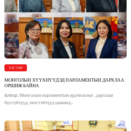
УЛС ТӨР
МОНГОЛЫН ХҮҮХНҮҮДЭД ПАРЛАМЕНТЫН ДАРХЛАА
ОРШИЖ БАЙНА
&nbsp; Монголын парламентын ардчилалыг , дархлааг
бүсгүйчүүд, эмэгтэйчүүд цаашид...