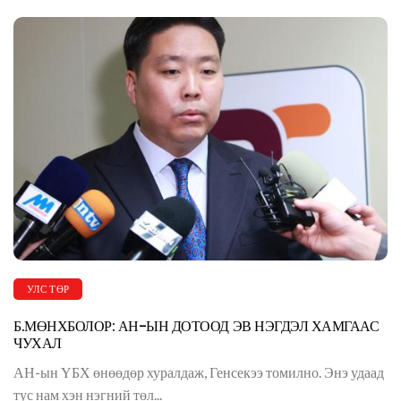
УЛС ТӨР
Б.МӨНХБОЛОР: АН-ЫН ДОТООД ЭВ НЭГДЭЛ ХАМГААС
ЧУХАЛ
АН-ын ҮБХ өнөөдөр хуралдаж, Генсекээ томилно. Энэ удаад
тус нам хэн нэгний төл...