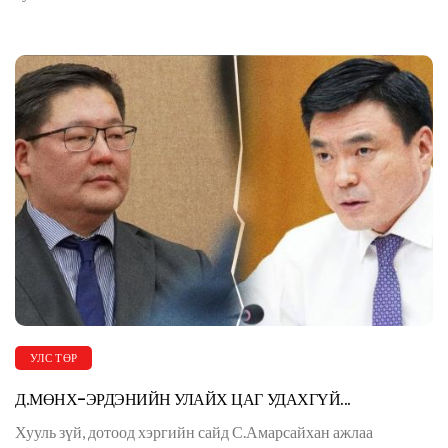
УЛС ТӨР
Д.МӨНХ-ЭРДЭНИЙН УЛАЙХ ЦАГ УДАХГҮЙ...
Хууль зүй, дотоод хэргийн сайд С.Амарсайхан ажлаа