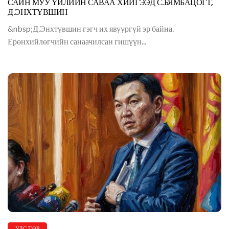
САЙН МУУ ҮЙЛИЙН САВАА ХИЙГЭЭД С.БЯМБАЦОГТ,
Д.ЭНХТҮВШИН
&nbsp;Д.Энхтүвшин гэгч их явуургүй эр байна.
Ерөнхийлөгчийн санаачилсан гишүүн...
УЛС ТӨР