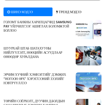
ШИНЭ МЭДЭЭ
ТРЕНД МЭДЭЭ
ГОЛОМТ БАНКНЫ ХАРИЛЦАГЧИД SAMSUNG
PAY ҮЙЛЧИЛГЭЭГ АШИГЛАХ БОЛОМЖТОЙ
БОЛЛОО
ШУУРХАЙ ШТАБ ШАТАХУУНЫ
НИЙЛҮҮЛЭЛТ, НӨӨЦИЙН АСУУДЛААР
ӨНӨӨДӨР ХУРАЛДАНА
ЭРЧИМ ХҮЧНИЙ ХЭМНЭЛТИЙГ ДЭМЖИХ
“НОГООН ӨРХ” ХЭРЭГЛЭЭНИЙ ЗЭЭЛИЙГ
НЭВТРҮҮЛЛЭЭ
ТӨРИЙН СОЁРХОЛТ, ДУУЧИН Д.БОЛДЫН