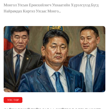
Монгол Улсын Ерөнхийлөгч Ухнаагийн Хүрэлсүхэд Бүгд
Найрамдах Киргиз Улсаас Монго...
УЛС ТӨР