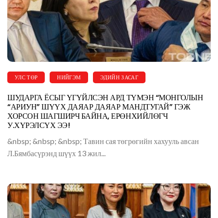
УЛС ТӨР
НИЙГЭМ
ЭДИЙН ЗАСАГ
ШУДАРГА ЁСЫГ ҮГҮЙЛСЭН АРД ТҮМЭН “МОНГОЛЫН
“АРИУН” ШҮҮХ ДАЯАР ДАЯАР МАНДТУГАЙ” ГЭЖ
ХОРСОН ШАГШИРЧ БАЙНА, ЕРӨНХИЙЛӨГЧ
У.ХҮРЭЛСҮХ ЭЭ!
&nbsp; &nbsp; &nbsp; Тавин сая төгрөгийн хахууль авсан
Л.Бямбасүрэнд шүүх 13 жил...