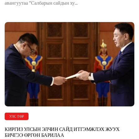
авангуутаа "Салбарын сайдын ху...
УЛС ТӨР
КИРГИЗ УЛСЫН ЭЛЧИН САЙД ИТГЭМЖЛЭХ ЖУУХ
БИЧГЭЭ ӨРГӨН БАРИЛАА