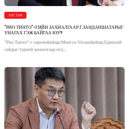
УЛС ТӨР
"РИО ТИНТО"-ГИЙН ЗАХИАЛГААР Г.ЗАНДАНШАТАРЫГ
УНАГАХ ГЭЖ БАЙГАА ЮУ?
"Рио Тинто"-г сөрсөн&nbsp;Монгол Улсын&nbsp;Ерөнхий
сайдыг тэдний захиалгаар огц...