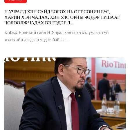
Н.УЧРАЛД ХЭН САЙД БОЛОХ НЬ ОГТ СОНИН БУС,
ХАРИН ХЭН ЧАДАХ, ХЭН УЛС ОРНЫ ЧӨДӨР ТУШААГ
ЧӨЛӨӨЛЖ ЧАДАХ ВЭ ГЭДЭГ Л...
&nbsp;Ерөнхий сайд Н.Учрал хэнээр ч хэлүүлэлтгүй
мэдэхийн дээдээр мэдэж байгаа...