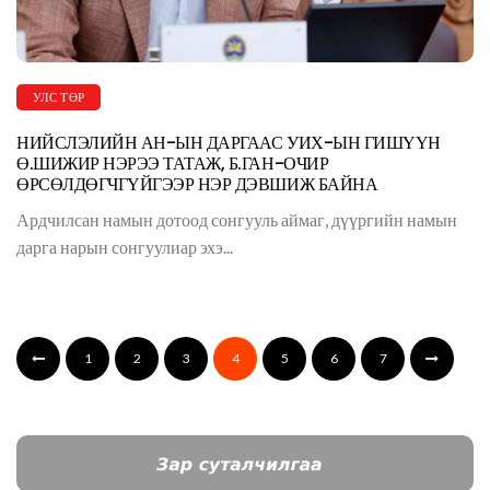
УЛС ТӨР
НИЙСЛЭЛИЙН АН-ЫН ДАРГААС УИХ-ЫН ГИШҮҮН
Ө.ШИЖИР НЭРЭЭ ТАТАЖ, Б.ГАН-ОЧИР
ӨРСӨЛДӨГЧГҮЙГЭЭР НЭР ДЭВШИЖ БАЙНА
Ардчилсан намын дотоод сонгууль аймаг, дүүргийн намын
дарга нарын сонгуулиар эхэ...
1
2
3
4
5
6
7