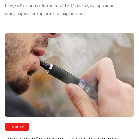
Шүүхийн ерөнхий зөвлөл/ШЕЗ/-өөс шүүхээр хянан
шийдвэрлэсэн хэргийн талаар өнөөдө...
НИЙГЭМ