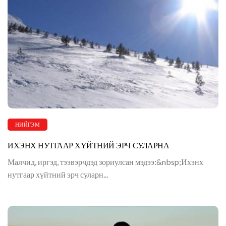
НИЙГЭМ
ИХЭНХ НУТГААР ХҮЙТНИЙ ЭРЧ СУЛАРНА
Малчид, иргэд, тээвэрчдэд зориулсан мэдээ:&nbsp;Ихэнх
нутгаар хүйтний эрч суларн...