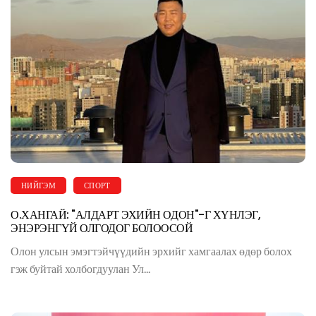
НИЙГЭМ
СПОРТ
О.ХАНГАЙ: "АЛДАРТ ЭХИЙН ОДОН"-Г ХҮНЛЭГ,
ЭНЭРЭНГҮЙ ОЛГОДОГ БОЛООСОЙ
Олон улсын эмэгтэйчүүдийн эрхийг хамгаалах өдөр болох
гэж буйтай холбогдуулан Ул...