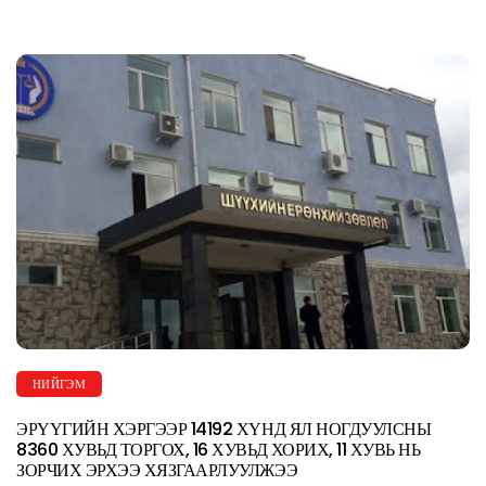
НИЙГЭМ
ЭРҮҮГИЙН ХЭРГЭЭР 14192 ХҮНД ЯЛ НОГДУУЛСНЫ
8360 ХУВЬД ТОРГОХ, 16 ХУВЬД ХОРИХ, 11 ХУВЬ НЬ
ЗОРЧИХ ЭРХЭЭ ХЯЗГААРЛУУЛЖЭЭ