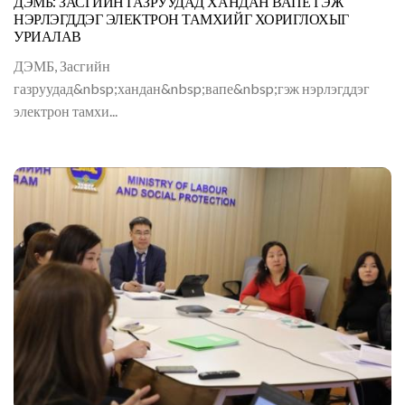
ДЭМБ: ЗАСГИЙН ГАЗРУУДАД ХАНДАН ВАПЕ ГЭЖ
НЭРЛЭГДДЭГ ЭЛЕКТРОН ТАМХИЙГ ХОРИГЛОХЫГ
УРИАЛАВ
ДЭМБ, Засгийн
газруудад&nbsp;хандан&nbsp;вапе&nbsp;гэж нэрлэгддэг
электрон тамхи...