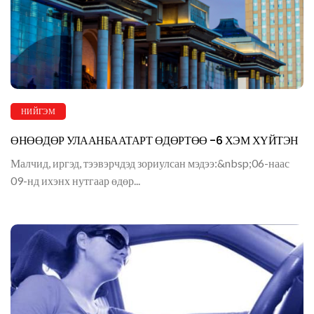
НИЙГЭМ
ӨНӨӨДӨР УЛААНБААТАРТ ӨДӨРТӨӨ -6 ХЭМ ХҮЙТЭН
Малчид, иргэд, тээвэрчдэд зориулсан мэдээ:&nbsp;06-наас
09-нд ихэнх нутгаар өдөр...