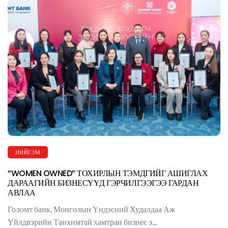
НИЙГЭМ
“WOMEN OWNED” ТОХИРЛЫН ТЭМДГИЙГ АШИГЛАХ
ДАРААГИЙН БИЗНЕСҮҮД ГЭРЧИЛГЭЭГЭЭ ГАРДАН
АВЛАА
Голомт банк, Монголын Үндэсний Худалдаа Аж
Үйлдвэрийн Танхимтай хамтран бизнес э...