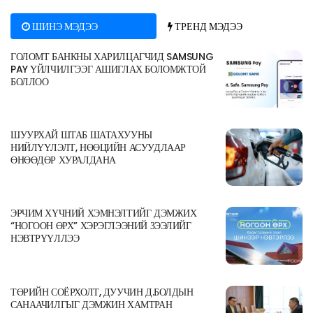
ШИНЭ МЭДЭЭ
ТРЕНД МЭДЭЭ
ГОЛОМТ БАНКНЫ ХАРИЛЦАГЧИД SAMSUNG
PAY ҮЙЛЧИЛГЭЭГ АШИГЛАХ БОЛОМЖТОЙ
БОЛЛОО
ШУУРХАЙ ШТАБ ШАТАХУУНЫ
НИЙЛҮҮЛЭЛТ, НӨӨЦИЙН АСУУДЛААР
ӨНӨӨДӨР ХУРАЛДАНА
ЭРЧИМ ХҮЧНИЙ ХЭМНЭЛТИЙГ ДЭМЖИХ
“НОГООН ӨРХ” ХЭРЭГЛЭЭНИЙ ЗЭЭЛИЙГ
НЭВТРҮҮЛЛЭЭ
ТӨРИЙН СОЁРХОЛТ, ДУУЧИН Д.БОЛДЫН
САНААЧИЛГЫГ ДЭМЖИН ХАМТРАН