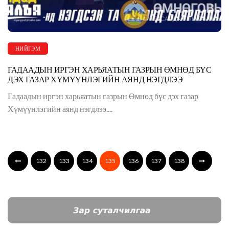
НИЙГЭМ
ГАДААДЫН ИРГЭН ХАРЬЯАТЫН ГАЗРЫН ӨМНӨД БҮС
ДЭХ ГАЗАР ХҮМҮҮНЛЭГИЙН АЯНД НЭГДЛЭЭ
Гадаадын иргэн харьяатын газрын Өмнөд бүс дэх газар
Хүмүүнлэгийн аянд нэгдлээ....
132
133
134
135
136
137
138