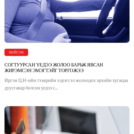
НИЙГЭМ
СОГТУУРСАН ҮЕДЭЭ ЖОЛОО БАРЬЖ ЯВСАН
ЖИРЭМСЭН ЭМЭГТЭЙГ ТОРГОЖЭЭ
Иргэн Ц.Н-ийн тээврийн хэрэгсэл жолоодох эрхийн хугацаа
дуусгавар болсон үедээ с...