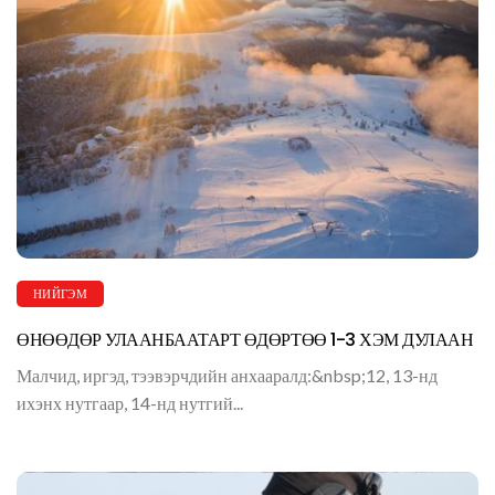
НИЙГЭМ
ӨНӨӨДӨР УЛААНБААТАРТ ӨДӨРТӨӨ 1-3 ХЭМ ДУЛААН
Малчид, иргэд, тээвэрчдийн анхааралд:&nbsp;12, 13-нд
ихэнх нутгаар, 14-нд нутгий...