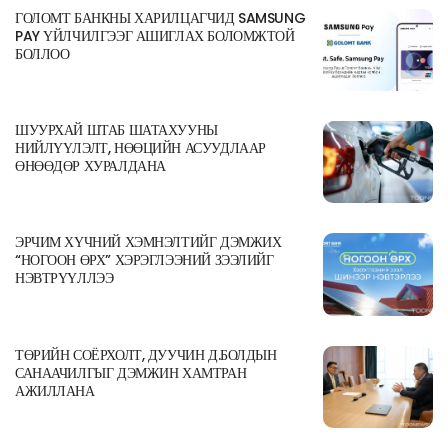
ГОЛОМТ БАНКНЫ ХАРИЛЦАГЧИД SAMSUNG
PAY ҮЙЛЧИЛГЭЭГ АШИГЛАХ БОЛОМЖТОЙ
БОЛЛОО
ШУУРХАЙ ШТАБ ШАТАХУУНЫ
НИЙЛҮҮЛЭЛТ, НӨӨЦИЙН АСУУДЛААР
ӨНӨӨДӨР ХУРАЛДАНА
ЭРЧИМ ХҮЧНИЙ ХЭМНЭЛТИЙГ ДЭМЖИХ
“НОГООН ӨРХ” ХЭРЭГЛЭЭНИЙ ЗЭЭЛИЙГ
НЭВТРҮҮЛЛЭЭ
ТӨРИЙН СОЁРХОЛТ, ДУУЧИН Д.БОЛДЫН
САНААЧИЛГЫГ ДЭМЖИН ХАМТРАН
АЖИЛЛАНА