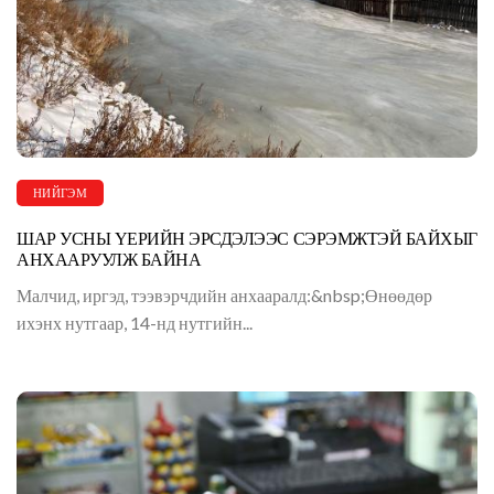
НИЙГЭМ
ШАР УСНЫ ҮЕРИЙН ЭРСДЭЛЭЭС СЭРЭМЖТЭЙ БАЙХЫГ
АНХААРУУЛЖ БАЙНА
Малчид, иргэд, тээвэрчдийн анхааралд:&nbsp;Өнөөдөр
ихэнх нутгаар, 14-нд нутгийн...