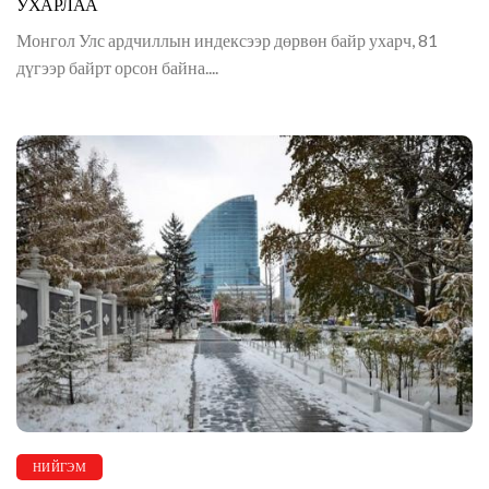
УХАРЛАА
Монгол Улс ардчиллын индексээр дөрвөн байр ухарч, 81
дүгээр байрт орсон байна....
НИЙГЭМ