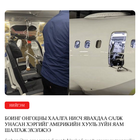
НИЙГЭМ
БОИНГ ОНГОЦНЫ ХААЛГА НИСЧ ЯВАХДАА САЛЖ
УНАСАН ХЭРГИЙГ АМЕРИКИЙН ХУУЛЬ ЗҮЙН ЯАМ
ШАЛГАЖ ЭХЭЛЖЭЭ