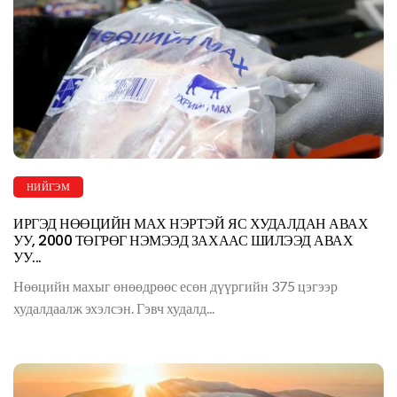
НИЙГЭМ
ИРГЭД НӨӨЦИЙН МАХ НЭРТЭЙ ЯС ХУДАЛДАН АВАХ
УУ, 2000 ТӨГРӨГ НЭМЭЭД ЗАХААС ШИЛЭЭД АВАХ
УУ...
Нөөцийн махыг өнөөдрөөс есөн дүүргийн 375 цэгээр
худалдаалж эхэлсэн. Гэвч худалд...