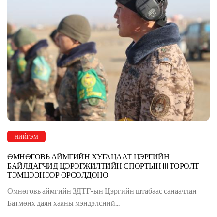
НИЙГЭМ
ӨМНӨГОВЬ АЙМГИЙН ХУГАЦААТ ЦЭРГИЙН
БАЙЛДАГЧИД ЦЭРЭГЖИЛТИЙН СПОРТЫН III ТӨРӨЛТ
ТЭМЦЭЭНЭЭР ӨРСӨЛДӨНӨ
Өмнөговь аймгийн ЗДТГ-ын Цэргийн штабаас санаачлан
Батмөнх даян хааны мэндэлсний...