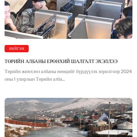
НИЙГЭМ
ТӨРИЙН АЛБАНЫ ЕРӨНХИЙ ШАЛГАЛТ ЭХЭЛЛЭЭ
Төрийн жинхэнэ албаны нөөцийг бүрдүүлэх зорилгоор 2024
оны I улирлын Төрийн алба...