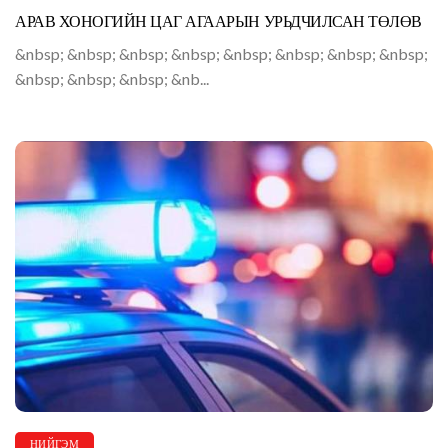
АРАВ ХОНОГИЙН ЦАГ АГААРЫН УРЬДЧИЛСАН ТӨЛӨВ
&nbsp; &nbsp; &nbsp; &nbsp; &nbsp; &nbsp; &nbsp; &nbsp;
&nbsp; &nbsp; &nbsp; &nb...
НИЙГЭМ