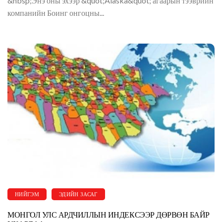
&nbsp;Энэ оны эхээр &quot;Alaska&quot; агаарын тээврийн
компанийн Боинг онгоцны...
НИЙГЭМ
ЭДИЙН ЗАСАГ
МОНГОЛ УЛС АРДЧИЛЛЫН ИНДЕКСЭЭР ДӨРВӨН БАЙР