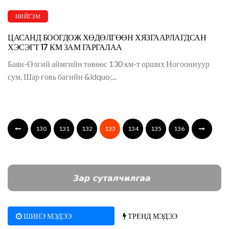
НИЙГЭМ
ЦАСАНД БООГДОЖ ХӨДӨЛГӨӨН ХЯЗГААРЛАГДСАН
ХЭСЭГТ 17 КМ ЗАМ ГАРГАЛАА
Баян-Өлгий аймгийн төвөөс 130 км-т орших Ногооннуур
сум, Шар говь багийн &ldquo;...
130
131
132
133
134
135
136
ШИНЭ МЭДЭЭ
ТРЕНД МЭДЭЭ