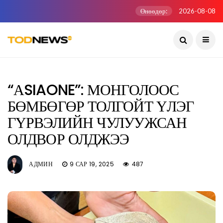
Өнөөдөр:
2026-08-08
“АSIAONE”: МОНГОЛООС
БӨМБӨГӨР ТОЛГОЙТ ҮЛЭГ
ГҮРВЭЛИЙН ЧУЛУУЖСАН
ОЛДВОР ОЛДЖЭЭ
АДМИН
9 САР 19, 2025
487