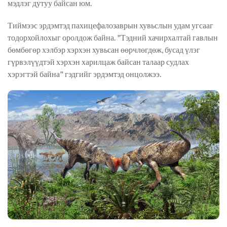
мэдлэг дутуу байсан юм.
Тиймээс эрдэмтэд пахицефалозаврын хувьслын удам угсааг
тодорхойлохыг оролдож байна. "Тэдний хачирхалтай гавлын
бөмбөгөр
хэлбэр
хэрхэн хувьсан өөрчлөгдөж, бусад үлэг
гүрвэлүүдтэй хэрхэн харилцаж байсан талаар судлах
хэрэгтэй байна" гэдгийг эрдэмтэд онцолжээ.