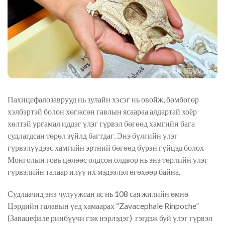
Пахицефалозаврууд нь зулайн хэсэг нь овойж, бөмбөгөр
хэлбэртэй болон хөгжсөн гавлын ясаараа алдартай хоёр
хөлтэй ургамал иддэг үлэг гүрвэл бөгөөд хамгийн бага
судлагдсан төрөл зүйлд багтдаг. Энэ бүлгийн үлэг
гүрвэлүүдээс хамгийн эртний бөгөөд бүрэн гүйцэд болох
Монголын говь цөлөөс олдсон олдвор нь энэ төрлийн үлэг
гүрвэлийн талаар илүү их мэдээлэл өгөхөөр байна.
Судлаачид энэ чулуужсан яс нь 108 сая жилийн өмнө
Цэрдийн галавын үед хамаарах “Zavacephale Rinpoche”
(Завацефале ринбүүчи гэж нэрлэдэг) гэгдэж буй үлэг гүрвэл