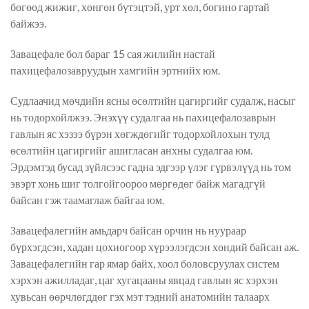
бөгөөд жижиг, хөнгөн бүтэцтэй, урт хөл, богино гартай
бай
жээ
.
Завацефале бол бараг 15 сая жилийн настай
пахицефалозавруудын хамгийн эртнийх юм.
Судлаачид мөчдийн ясны өсөлтийн цагиргийг судалж, ​​насыг
нь тодорхойлжээ. Энэхүү судалгаа нь пахицефалозаврын
гавлын яс хэзээ бүрэн хөгждөгийг тодорхойлохын тулд
өсөлтийн цагиргийг ашигласан анхны судалгаа юм.
Эрдэмтэд бусад зүйлсээс гадна эдгээр үлэг гүрвэлүүд нь том
эвэрт хонь шиг толгойгоороо мөргөдөг байж магадгүй
байсан гэж таамаглаж байгаа юм.
Завацефалегийн амьдарч байсан орчин нь нуураар
бүрхэгдсэн, хадан цохиогоор хүрээлэгдсэн хөндий байсан аж.
Завацефале
гийн
гар ямар байх, хоол боловсруулах систем
хэрхэн ажилладаг, цаг хугацааны явцад гавлын яс хэрхэн
хувьсан өөрчлөгддөг гэх мэт тэдний анатомийн талаарх