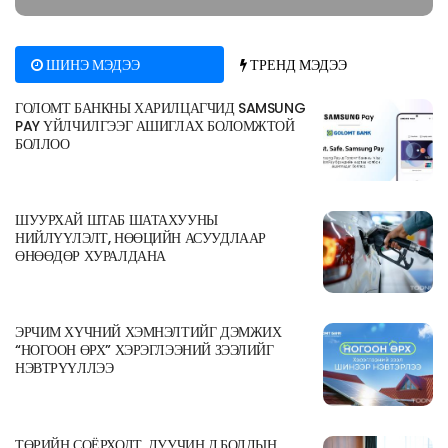
ШИНЭ МЭДЭЭ
ТРЕНД МЭДЭЭ
ГОЛОМТ БАНКНЫ ХАРИЛЦАГЧИД SAMSUNG
PAY ҮЙЛЧИЛГЭЭГ АШИГЛАХ БОЛОМЖТОЙ
БОЛЛОО
ШУУРХАЙ ШТАБ ШАТАХУУНЫ
НИЙЛҮҮЛЭЛТ, НӨӨЦИЙН АСУУДЛААР
ӨНӨӨДӨР ХУРАЛДАНА
ЭРЧИМ ХҮЧНИЙ ХЭМНЭЛТИЙГ ДЭМЖИХ
“НОГООН ӨРХ” ХЭРЭГЛЭЭНИЙ ЗЭЭЛИЙГ
НЭВТРҮҮЛЛЭЭ
ТӨРИЙН СОЁРХОЛТ, ДУУЧИН Д.БОЛДЫН