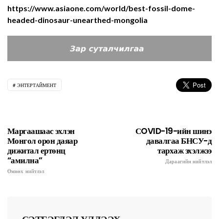
https://www.asiaone.com/world/best-fossil-dome-
headed-dinosaur-unearthed-mongolia
ЭНТЕРТАЙМЕНТ
Маргаашаас эхлэн
СOVID-19-ийн шинэ
Монгол орон даяар
давалгаа БНСУ-д
дижитал ертөнц
тархаж эхэлжээ
“амилна”
Дараагийн нийтлэл
Өмнөх нийтлэл