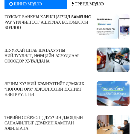
ШИНЭ МЭДЭЭ
ТРЕНД МЭДЭЭ
ГОЛОМТ БАНКНЫ ХАРИЛЦАГЧИД SAMSUNG
PAY ҮЙЛЧИЛГЭЭГ АШИГЛАХ БОЛОМЖТОЙ
БОЛЛОО
ШУУРХАЙ ШТАБ ШАТАХУУНЫ
НИЙЛҮҮЛЭЛТ, НӨӨЦИЙН АСУУДЛААР
ӨНӨӨДӨР ХУРАЛДАНА
ЭРЧИМ ХҮЧНИЙ ХЭМНЭЛТИЙГ ДЭМЖИХ
“НОГООН ӨРХ” ХЭРЭГЛЭЭНИЙ ЗЭЭЛИЙГ
НЭВТРҮҮЛЛЭЭ
ТӨРИЙН СОЁРХОЛТ, ДУУЧИН Д.БОЛДЫН
САНААЧИЛГЫГ ДЭМЖИН ХАМТРАН
АЖИЛЛАНА