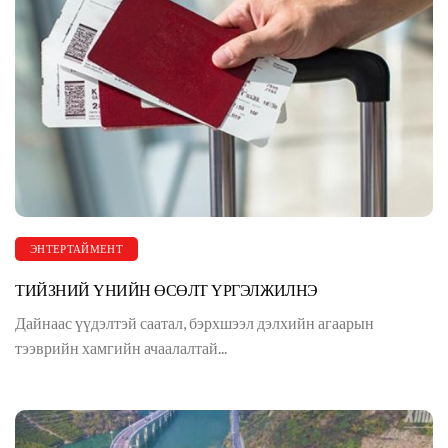
ЭНТЕРТАЙМЕНТ
ТИЙЗНИЙ ҮНИЙН ӨСӨЛТ ҮРГЭЛЖИЛНЭ
Дайнаас үүдэлтэй саатал, бэрхшээл дэлхийн агаарын
тээврийн хамгийн ачаалалтай...