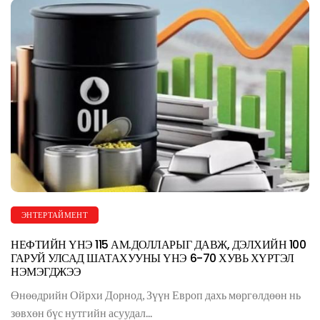
ЭНТЕРТАЙМЕНТ
НЕФТИЙН ҮНЭ 115 АМ.ДОЛЛАРЫГ ДАВЖ, ДЭЛХИЙН 100
ГАРУЙ УЛСАД ШАТАХУУНЫ ҮНЭ 6-70 ХУВЬ ХҮРТЭЛ
НЭМЭГДЖЭЭ
Өнөөдрийн Ойрхи Дорнод, Зүүн Европ дахь мөргөлдөөн нь
зөвхөн бүс нутгийн асуудал...