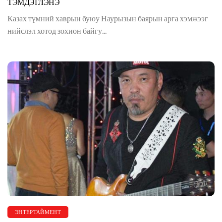
ТЭМДЭГЛЭНЭ
Казах түмний хаврын буюу Наурызын баярын арга хэмжээг
нийслэл хотод зохион байгу...
ЭНТЕРТАЙМЕНТ