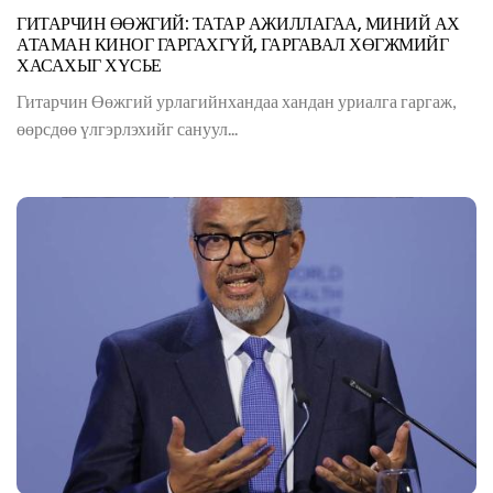
ГИТАРЧИН ӨӨЖГИЙ: ТАТАР АЖИЛЛАГАА, МИНИЙ АХ
АТАМАН КИНОГ ГАРГАХГҮЙ, ГАРГАВАЛ ХӨГЖМИЙГ
ХАСАХЫГ ХҮСЬЕ
Гитарчин Өөжгий урлагийнхандаа хандан уриалга гаргаж,
өөрсдөө үлгэрлэхийг сануул...