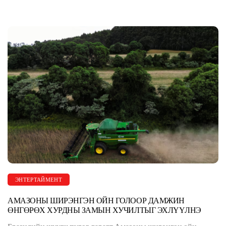
ЭНТЕРТАЙМЕНТ
АМАЗОНЫ ШИРЭНГЭН ОЙН ГОЛООР ДАМЖИН
ӨНГӨРӨХ ХУРДНЫ ЗАМЫН ХУЧИЛТЫГ ЭХЛҮҮЛНЭ