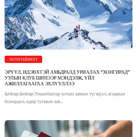
ЭНТЕРТАЙМЕНТ
ЭРҮҮЛ, ИДЭВХТЭЙ АМЬДРАЛД УРИАЛАХ “ХОНГИРАД”
УУЛЫН КЛУБ ШИНЭЭР МЭНДЭЛЖ, ҮЙЛ
АЖИЛЛАГААГАА ЭХЛҮҮЛЛЭЭ
&nbsp;&nbsp;Улаанбаатар хотын замын түгжрэл, агаарын
бохирдол, өдөр тутмын зав...