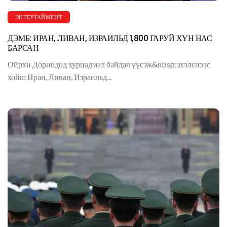
ЭНТЕРТАЙМЕНТ
ДЭМБ: ИРАН, ЛИВАН, ИЗРАИЛЬД 1,800 ГАРУЙ ХҮН НАС
БАРСАН
Ойрхи Дорнодод хурцадмал байдал үүсэж&nbsp;эхэлснээс
хойш Иран, Ливан, Израильд...