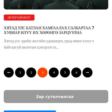
ЭНТЕРТАЙМЕНТ
ХЯТАД УЛС БАТЛАН ХАМГААЛАХ САЛБАРТАА 7
ХУВИАР ИЛҮҮ ИХ ХӨРӨНГӨ ЗАРЦУУЛНА
Хятад улс эдийн засгийн удааширч, урьд өмнө хэзээ ч
байгаагүй авлигын цэвэрлэгээ...
1
2
3
4
5
6