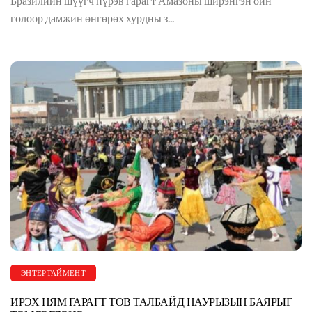
Бразилийн шүүгч пүрэв гарагт Амазоны ширэнгэн ойн
голоор дамжин өнгөрөх хурдны з...
ЭНТЕРТАЙМЕНТ
ИРЭХ НЯМ ГАРАГТ ТӨВ ТАЛБАЙД НАУРЫЗЫН БАЯРЫГ