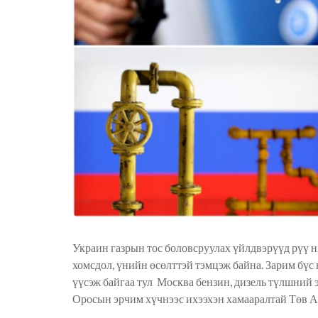
Украин газрын тос боловсруулах үйлдвэрүүд рүү
н
хомсдол, үнийн өсөлттэй тэмцэж байна. Зарим бүс 
үүс
эж
байгаа
тул
Москва бензин, дизель түлшний э
Оросын эрчим хүчнээс ихээхэн хамааралтай Төв 