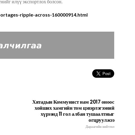
үнийг илүү экспортлох болсон.
shortages-ripple-across-160000914.html
Хятадын Коммунист нам 2017 оноос
хойших хамгийн том цэвэрлэгээний
хүрээнд 11 гол албан тушаалтныг
огцруулжээ
Дараагийн нийтлэл