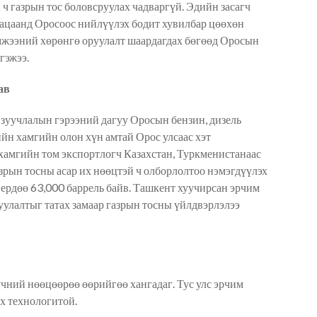
ч газрын тос боловсруулах чадваргүй. Эдийн засагч
ацаанд Оросоос нийлүүлэх бодит хувилбар цөөхөн
эмжээний хөрөнгө оруулалт шаардагдах бөгөөд Оросын
гэжээ.
ав
зуучлалын гэрээний дагуу Оросын бензин, дизель
йн хамгийн олон хүн амтай Орос улсаас хэт
хамгийн том экспортлогч Казахстан, Туркменистанаас
зрын тосны асар их нөөцтэй ч олборлолтоо нэмэгдүүлэх
 ердөө 63,000 баррель байв. Ташкент хуучирсан эрчим
уулалтыг татах замаар газрын тосны үйлдвэрлэлээ
үчний нөөцөөрөө өөрийгөө хангадаг. Тус улс эрчим
ах технологитой.