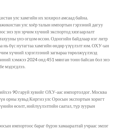
истан улс хамгийн их хохирол амс
аад байна
.
ажикистан улс хоёр талын импортын гэрээний дагуу
рос энэ зун эрчим хүчний экспортод хязгаарлалт
тахууны
үнэ огцом өссөн. Одоогийн байдлаар нэг литр
аа нь бүс нутагтаа хамгийн өндөр үзүүлэлт юм. ОХУ-ын
чим хүчний хэрэглээний загвараа төрөлжүүлэхэд
иний хэмжээ 2024 онд 451 мянган тонн байсан бол энэ
бе мэдэгдлээ.
нийхээ 90 гаруй хувийг ОХУ-аас импортолдог. Москва
үн орны хувьд Киргиз улс Оросын экспортын хориг
т
 үнийн өсөлт, нийлүүлэлтийн саатал, түр зуурын
осын импортоос бараг бүрэн хамааралтай учраас эмзэг